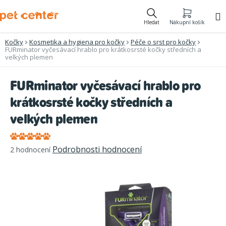
Přejít
na
Hledat
Nákupní košík
obsah
Kočky
Kosmetika a hygiena pro kočky
Péče o srst pro kočky
FURminator vyčesávací hrablo pro krátkosrsté kočky středních a
velkých plemen
FURminator vyčesávací hrablo pro
krátkosrsté kočky středních a
velkých plemen
Průměrné
Podrobnosti hodnocení
2 hodnocení
hodnocení
produktu
je
5,0
z
5