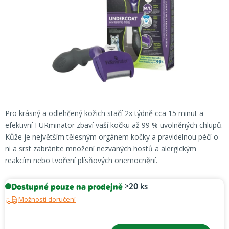
hvězdiček.
Pro krásný a odlehčený kožich stačí 2x týdně cca 15 minut a
efektivní FURminator zbaví vaší kočku až 99 % uvolněných chlupů.
Kůže je největším tělesným orgánem kočky a pravidelnou péčí o
ni a srst zabráníte množení nezvaných hostů a alergickým
reakcím nebo tvoření plísňových onemocnění.
Dostupné pouze na prodejně
>20 ks
Možnosti doručení