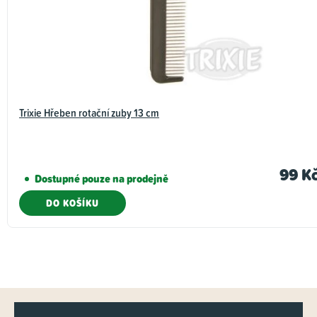
Trixie Hřeben rotační zuby 13 cm
99 K
Dostupné pouze na prodejně
DO KOŠÍKU
Z