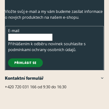
Odebírat newsletter
á
p
Vložte svůj e-mail a my vám budeme zasílat informace
o nových produktech na našem e-shopu.
a
t
E-mail
í
Přihlášením k odběru novinek souhlasíte s
podmínkami ochrany osobních údajů
.
PŘIHLÁSIT SE
Kontaktní formulář
+420 720 031 166 od 9:30 do 16:30