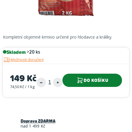
Kompletní objemné krmivo určené pro hlodavce a králíky.
Skladem
>20 ks
Možnosti doručení
149 Kč
DO KOŠÍKU
74,50 Kč / 1 kg
Měrná cena:
Doprava ZDARMA
nad 1 499 Kč