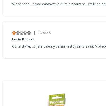
i
Šílené seno , nejde vyndávat je žluté a nadrcené! Králík ho o
s
h
o
d
|
n
19.9.2025
Hodnocení produktu je 1 z 5 hvězdiček.
o
Lucie Kribska
c
Od té chvíle, co jste změnily balení nestojí seno za nic.V pře
e
n
í