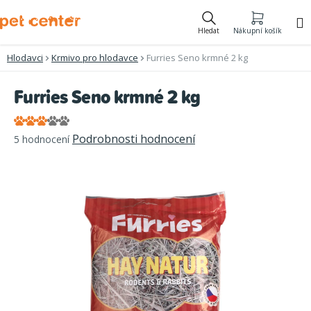
Přejít
na
Hledat
Nákupní košík
obsah
Hlodavci
Krmivo pro hlodavce
Furries Seno krmné 2 kg
Furries Seno krmné 2 kg
Průměrné
Podrobnosti hodnocení
5 hodnocení
hodnocení
produktu
je
3,4
z
5
hvězdiček.