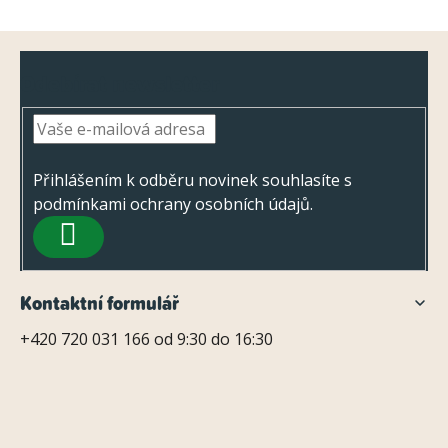
Z
Odebírat newsletter
á
p
a
t
Přihlášením k odběru novinek souhlasíte s
podmínkami ochrany osobních údajů
.
í
PŘIHLÁSIT
SE
Kontaktní formulář
+420 720 031 166 od 9:30 do 16:30