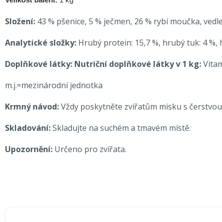
Velikost balení:
1 kg
Složení:
43 % pšenice, 5 % ječmen, 26 % rybí moučka, vedlej
Analytické složky:
Hrubý protein: 15,7 %, hrubý tuk: 4 %, h
Doplňkové látky:
Nutriční doplňkové látky v 1 kg:
V
ita
m.j.=mezinárodní jednotka
Krmný návod:
Vždy poskytněte zvířatům misku s čerstvou
Skladování:
Skladujte na suchém a tmavém místě.
Upozornění:
Určeno pro zvířata.