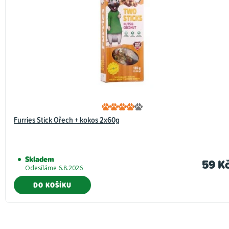
d
n
o
c
e
n
í
Furries Stick Ořech + kokos 2x60g
Skladem
59 K
Odesíláme 6.8.2026
DO KOŠÍKU