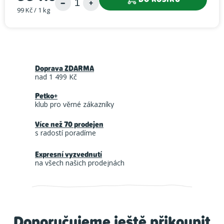
99 Kč / 1 kg
Měrná cena:
Doprava ZDARMA
nad 1 499 Kč
Petko+
klub pro věrné zákazníky
Více než 70 prodejen
s radostí poradíme
Expresní vyzvednutí
na všech našich prodejnách
Doporučujeme ještě přikoupit