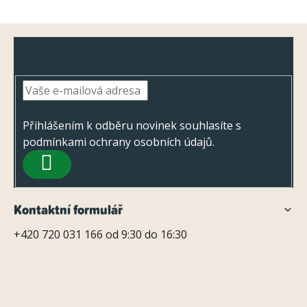
Z
Odebírat newsletter
á
p
a
t
Přihlášením k odběru novinek souhlasíte s
podmínkami ochrany osobních údajů
.
í
PŘIHLÁSIT
SE
Kontaktní formulář
+420 720 031 166 od 9:30 do 16:30