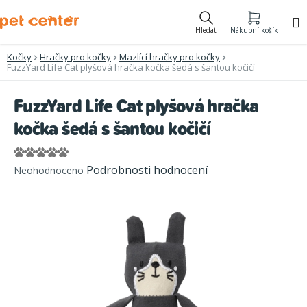
Přejít
na
Hledat
Nákupní košík
obsah
Kočky
Hračky pro kočky
Mazlící hračky pro kočky
FuzzYard Life Cat plyšová hračka kočka šedá s šantou kočičí
FuzzYard Life Cat plyšová hračka
kočka šedá s šantou kočičí
Průměrné
Podrobnosti hodnocení
Neohodnoceno
hodnocení
produktu
je
0,0
z
5
hvězdiček.