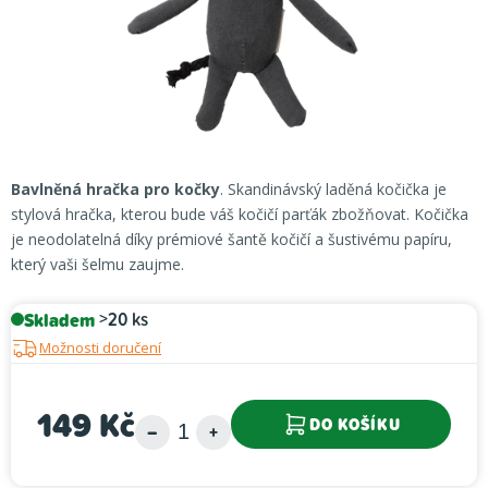
Bavlněná hračka pro kočky
. Skandinávský laděná kočička je
stylová hračka, kterou bude váš kočičí parťák zbožňovat. Kočička
je neodolatelná díky prémiové šantě kočičí a šustivému papíru,
který vaši šelmu zaujme.
Skladem
>20 ks
Možnosti doručení
149 Kč
DO KOŠÍKU
Měrná cena: