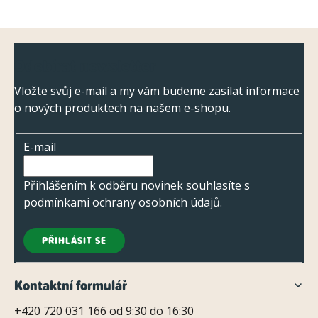
Z
Odebírat newsletter
á
p
Vložte svůj e-mail a my vám budeme zasílat informace
o nových produktech na našem e-shopu.
a
t
E-mail
í
Přihlášením k odběru novinek souhlasíte s
podmínkami ochrany osobních údajů
.
PŘIHLÁSIT SE
Kontaktní formulář
+420 720 031 166 od 9:30 do 16:30