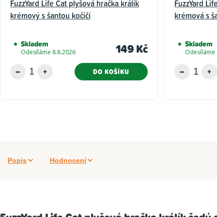
FuzzYard Life Cat plyšová hračka králík
FuzzYard Lif
krémový s šantou kočičí
krémová s ša
Skladem
Skladem
149 Kč
Odesíláme 8.8.2026
Odesíláme 
DO KOŠÍKU
Popis
Hodnocení