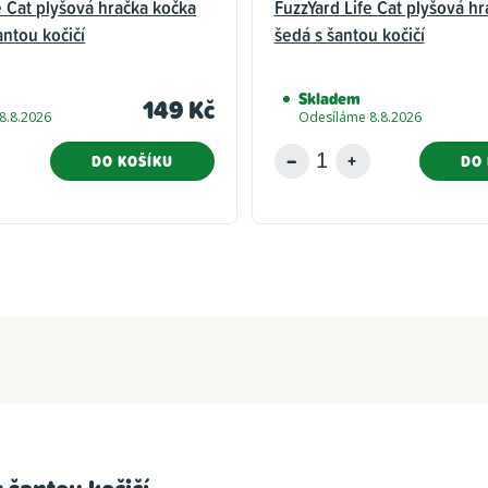
e Cat plyšová hračka kočka
FuzzYard Life Cat plyšová h
ntou kočičí
šedá s šantou kočičí
Skladem
149 Kč
8.8.2026
Odesíláme 8.8.2026
DO KOŠÍKU
DO 