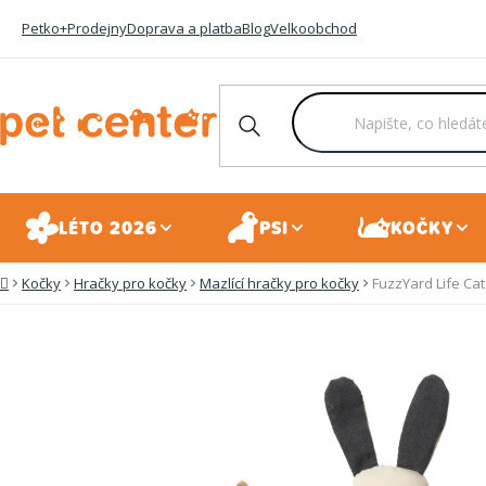
Přejít
Petko+
Prodejny
Doprava a platba
Blog
Velkoobchod
na
obsah
LÉTO 2026
PSI
KOČKY
Kočky
Hračky pro kočky
Mazlící hračky pro kočky
FuzzYard Life Cat
Domů