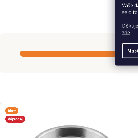
Vaše d
se o to
Děkuje
zde
.
Nas
Akce
Výprodej