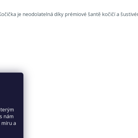
 Kočička je neodolatelná díky prémiové šantě kočičí a šustiv
kterým
es nám
 míru a