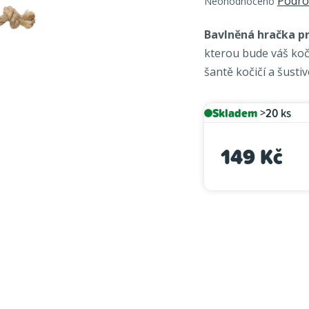
Podro
Neohodnoceno
hodnocení
produktu
Bavlněná hračka p
je
kterou bude váš koč
0,0
šantě kočičí a šusti
z
5
hvězdiček.
Skladem
>20 ks
149 Kč
Měrná cena: