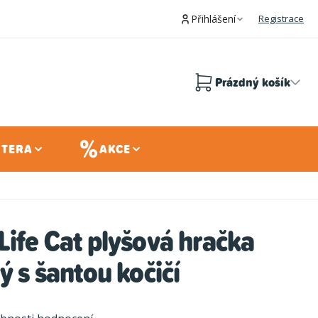
Přihlášení
Registrace
Prázdný košík
Nákupní
košík
 TERA
AKCE
Life Cat plyšová hračka
ý s šantou kočičí