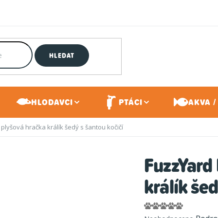
HLEDAT
HLODAVCI
PTÁCI
AKVA /
 plyšová hračka králík šedý s šantou kočičí
FuzzYard 
králík šed
Průměrné