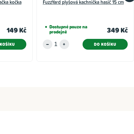
račka kočka
FuzzYard plyšová kachnička hasič 15 cm
Dostupné pouze na
149 Kč
349 Kč
prodejně
KOŠÍKU
DO KOŠÍKU