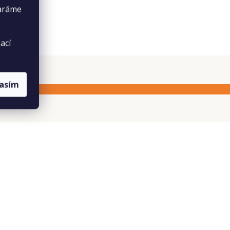
taráme
ací
lasím