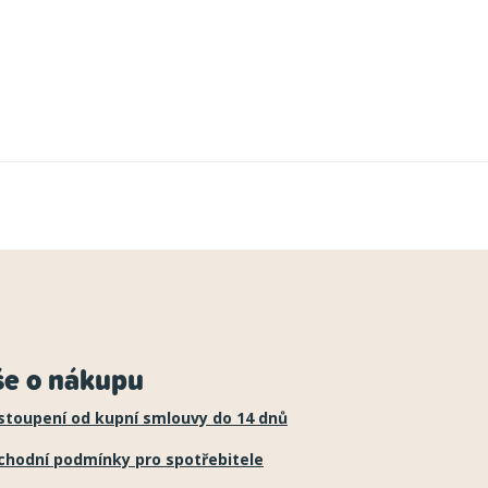
še o nákupu
stoupení od kupní smlouvy do 14 dnů
chodní podmínky pro spotřebitele