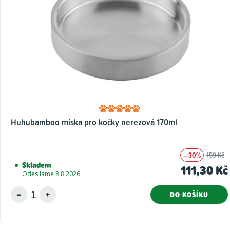
Huhubamboo miska pro kočky nerezová 170ml
– 30%
159 Kč
Skladem
111,30 Kč
Odesíláme 8.8.2026
DO KOŠÍKU