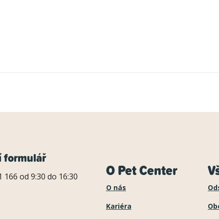
í formulář
O Pet Center
V
 166 od 9:30 do 16:30
O nás
Od
Kariéra
Ob