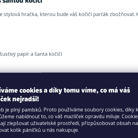
s šantou kočičí
je stylová hračka, kterou bude váš kočičí parťák zbožňovat.
šustivý papír a šanta kočičí
.
íváme cookies a díky tomu víme, co má váš
ček nejradši!
b je plný pamlsků. Proto používáme soubory cookies, díky 
žeme nabídnout to, co váš mazlíček opravdu miluje. Cooki
jí zlepšovat uživatelské prostředí, přizpůsobovat obsah na
ovat kolik páníčků u nás nakupuje.