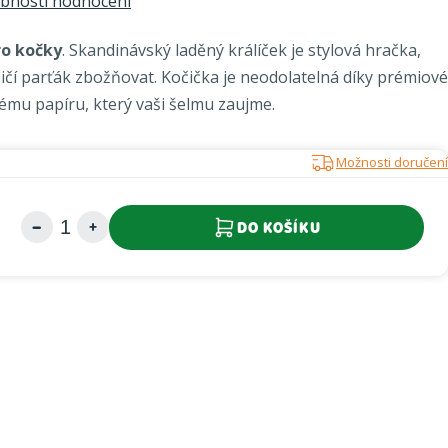
bnosti hodnocení
ro kočky
. Skandinávský laděný králíček je stylová hračka,
ičí parťák zbožňovat. Kočička je neodolatelná díky prémiové
vému papíru, který vaši šelmu zaujme.
Možnosti doručení
DO KOŠÍKU