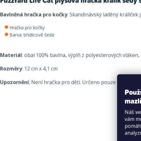
FuzzYard Life Cat plyšová hračka králík šedý 
Bavlněná hračka pro kočky
. Skandinávský laděný králíček 
Hračka pro kočky
Barva: břidlicově šedá
Materiál
: obal 100% bavlna, výplň z polyesterových vláken, 
Rozměry
: 12 cm x 4,1 cm
Upozornění
: Není hračka pro děti. Určeno pouze pro kočky
Použ
mazlí
Náš we
vám mů
pomáha
analyz