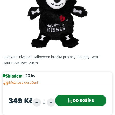
hvězdiček.
FuzzYard Plyšová Halloween hračka pro psy Deaddy Bear -
Haunts&Kisses 24cm
Skladem
>20 ks
Možnosti doručení
349 Kč
DO KOŠÍKU
Měrná cena: