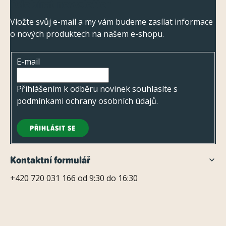
Odebírat newsletter
á
p
Vložte svůj e-mail a my vám budeme zasílat informace
o nových produktech na našem e-shopu.
a
t
E-mail
í
Přihlášením k odběru novinek souhlasíte s
podmínkami ochrany osobních údajů
.
PŘIHLÁSIT SE
Kontaktní formulář
+420 720 031 166 od 9:30 do 16:30