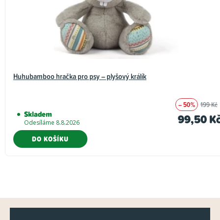
Huhubamboo hračka pro psy – plyšový králík
– 50%
199 Kč
Skladem
99,50 K
Odesíláme 8.8.2026
DO KOŠÍKU
Z