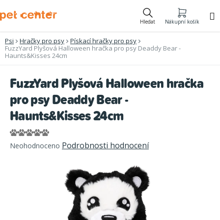
Přejít
na
Hledat
Nákupní košík
obsah
Psi
Hračky pro psy
Pískací hračky pro psy
FuzzYard Plyšová Halloween hračka pro psy Deaddy Bear -
Haunts&Kisses 24cm
FuzzYard Plyšová Halloween hračka
pro psy Deaddy Bear -
Haunts&Kisses 24cm
Průměrné
Podrobnosti hodnocení
Neohodnoceno
hodnocení
produktu
je
0,0
z
5