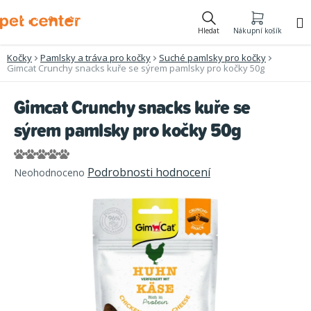
Přejít
na
Hledat
Nákupní košík
obsah
Kočky
Pamlsky a tráva pro kočky
Suché pamlsky pro kočky
Gimcat Crunchy snacks kuře se sýrem pamlsky pro kočky 50g
Gimcat Crunchy snacks kuře se
sýrem pamlsky pro kočky 50g
Průměrné
Podrobnosti hodnocení
Neohodnoceno
hodnocení
produktu
je
0,0
z
5
hvězdiček.