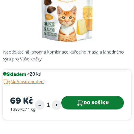
Neodolatelně lahodná kombinace kuřecího masa a lahodného
sýra pro Vaše kočky.
Skladem
>20 ks
Možnosti doručení
69 Kč
DO KOŠÍKU
1 380 Kč / 1 kg
Měrná cena: