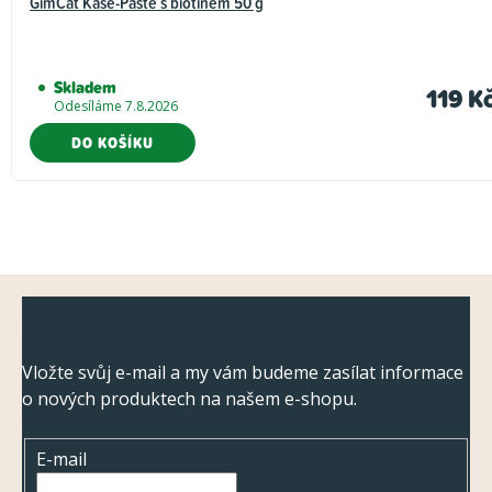
GimCat Käse-Paste s biotinem 50 g
Skladem
119 K
Odesíláme 7.8.2026
DO KOŠÍKU
Z
Odebírat newsletter
á
p
Vložte svůj e-mail a my vám budeme zasílat informace
o nových produktech na našem e-shopu.
a
t
E-mail
í