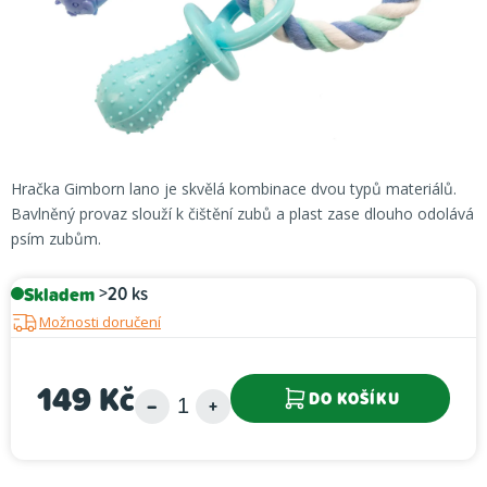
Hračka Gimborn lano je skvělá kombinace dvou typů materiálů.
Bavlněný provaz slouží k čištění zubů a plast zase dlouho odolává
psím zubům.
Skladem
>20 ks
Možnosti doručení
149 Kč
DO KOŠÍKU
Měrná cena: