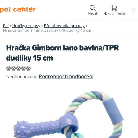
Přejít
na
Hledat
Nákupní košík
obsah
Psi
Hračky pro psy
Přetahovadla pro psy
Hračka Gimborn lano bavlna/TPR dudlíky 15 cm
Hračka Gimborn lano bavlna/TPR
dudlíky 15 cm
Průměrné
Podrobnosti hodnocení
Neohodnoceno
hodnocení
produktu
je
0,0
z
5
hvězdiček.