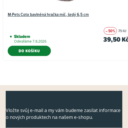
M-Pets Coto bavlněná hračka míč, šedý 6,5 cm
– 50%
79 Kč
Skladem
39,50 K
Odesíláme 7.8.2026
DO KOŠÍKU
Z
Odebírat newsletter
á
p
Vložte svůj e-mail a my vám budeme zasílat informace
o nových produktech na našem e-shopu.
a