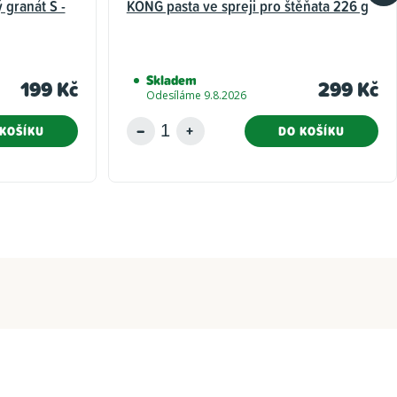
granát S -
KONG pasta ve spreji pro štěňata 226 g
Skladem
199 Kč
299 Kč
Odesíláme 9.8.2026
KOŠÍKU
DO KOŠÍKU