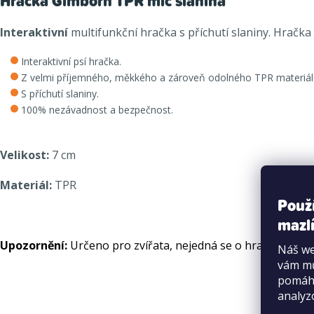
Hračka Gimborn TPR míč slanina
Interaktivní
multifunkční hračka s příchutí slaniny. Hračka
Interaktivní psí hračka.
Z velmi příjemného, měkkého a zároveň odolného TPR materiál
S příchutí slaniny.
100% nezávadnost a bezpečnost.
Velikost:
7 cm
Materiál:
TPR
Použ
mazlí
Upozornění:
Určeno pro zvířata, nejedná se o hračku pro dě
Náš we
vám mů
pomáha
analyz