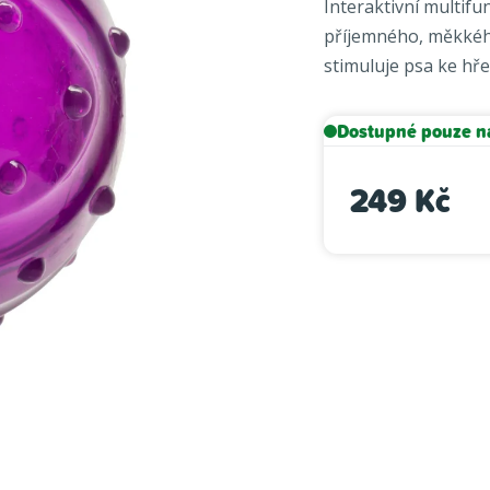
Interaktivní multifu
je
příjemného, měkkého
5,0
stimuluje psa ke hře
z
5
hvězdiček.
Dostupné pouze n
249 Kč
Měrná cena: