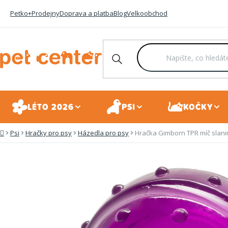
Přejít
Petko+
Prodejny
Doprava a platba
Blog
Velkoobchod
na
obsah
LÉTO 2026
PSI
KOČKY
Psi
Hračky pro psy
Házedla pro psy
Hračka Gimborn TPR míč slan
Domů