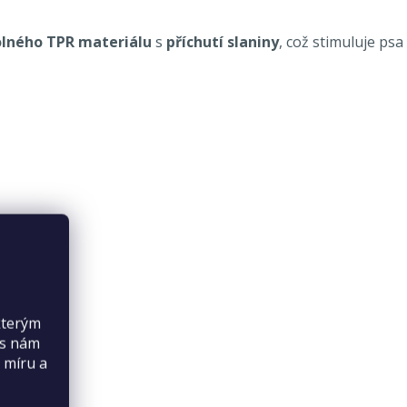
olného TPR materiálu
s
příchutí slaniny
, což stimuluje psa 
kterým
es nám
 míru a