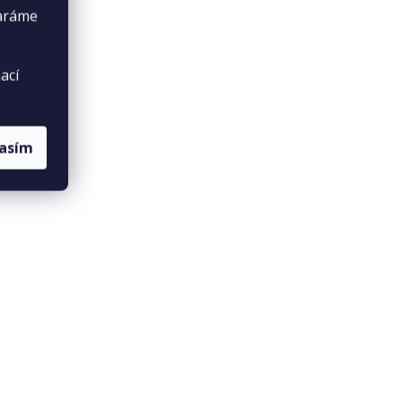
taráme
ací
lasím