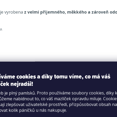
 je vyrobena
z velmi příjemného, měkkého a zároveň od
u.
íváme cookies a díky tomu víme, co má váš
ček nejradši!
ti.
b je plný pamlsků. Proto používáme soubory cookies, díky 
žeme nabídnout to, co váš mazlíček opravdu miluje. Cooki
jí zlepšovat uživatelské prostředí, přizpůsobovat obsah na
ovat kolik páníčků u nás nakupuje.