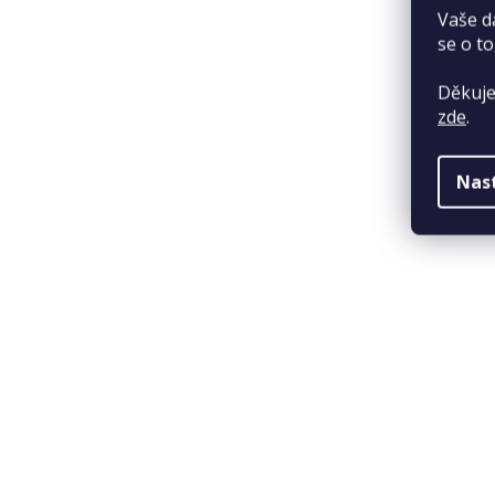
Vaše d
se o to
Děkuje
zde
.
Nas