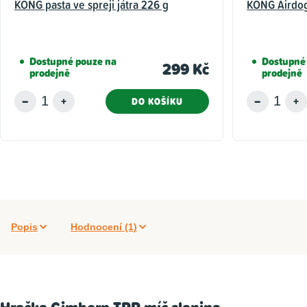
KONG pasta ve spreji játra 226 g
KONG Airdog
Dostupné pouze na
Dostupné
299 Kč
prodejně
prodejně
DO KOŠÍKU
Popis
Hodnocení (1)