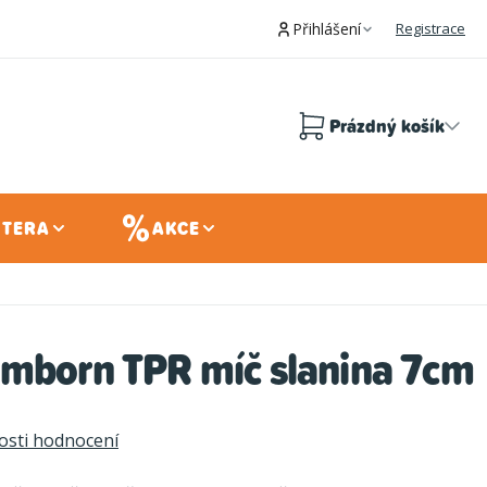
Přihlášení
Registrace
Prázdný košík
Nákupní
košík
 TERA
AKCE
imborn TPR míč slanina 7cm
sti hodnocení