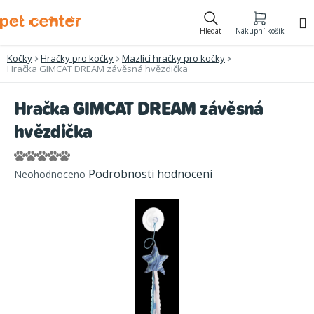
Přejít
na
Hledat
Nákupní košík
obsah
Kočky
Hračky pro kočky
Mazlící hračky pro kočky
Hračka GIMCAT DREAM závěsná hvězdička
Hračka GIMCAT DREAM závěsná
hvězdička
Průměrné
Podrobnosti hodnocení
Neohodnoceno
hodnocení
produktu
je
0,0
z
5
hvězdiček.