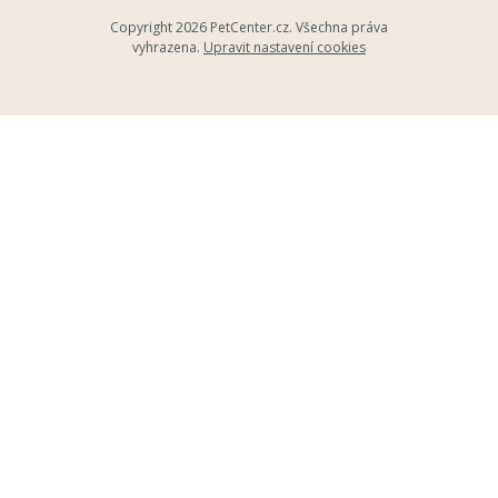
Copyright 2026
PetCenter.cz
. Všechna práva
vyhrazena.
Upravit nastavení cookies