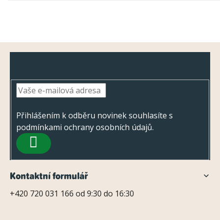
Z
Odebírat newsletter
á
p
a
t
Přihlášením k odběru novinek souhlasíte s
podmínkami ochrany osobních údajů
.
í
PŘIHLÁSIT
SE
Kontaktní formulář
+420 720 031 166 od 9:30 do 16:30