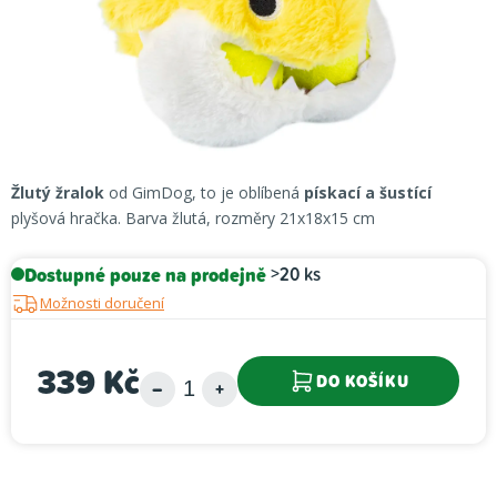
Žlutý žralok
od GimDog, to je oblíbená
pískací a šustící
plyšová hračka. Barva žlutá, rozměry 21x18x15 cm
Dostupné pouze na prodejně
>20 ks
Možnosti doručení
339 Kč
DO KOŠÍKU
Měrná cena: