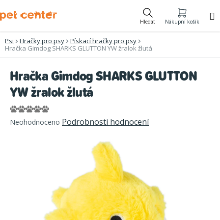
Přejít
na
Hledat
Nákupní košík
obsah
Psi
Hračky pro psy
Pískací hračky pro psy
Hračka Gimdog SHARKS GLUTTON YW žralok žlutá
Hračka Gimdog SHARKS GLUTTON
YW žralok žlutá
Průměrné
Podrobnosti hodnocení
Neohodnoceno
hodnocení
produktu
je
0,0
z
5
hvězdiček.