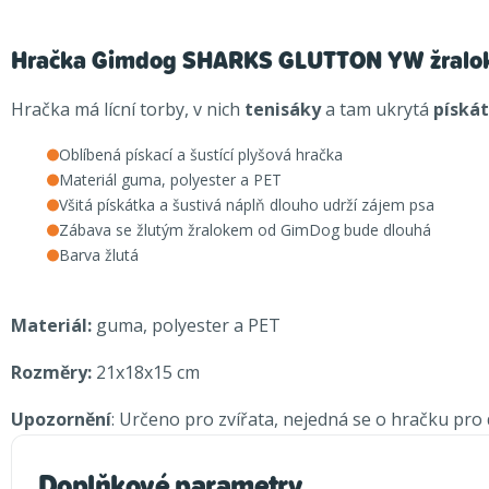
Hračka Gimdog SHARKS GLUTTON YW žralok
Hračka má lícní torby, v nich
tenisáky
a tam ukrytá
pískát
Oblíbená pískací a šustící plyšová hračka
Materiál guma, polyester a PET
Všitá pískátka a šustivá náplň dlouho udrží zájem psa
Zábava se žlutým žralokem od GimDog bude dlouhá
Barva žlutá
Materiál:
guma, polyester a PET
Rozměry:
21x18x15 cm
Upozornění
: Určeno pro zvířata, nejedná se o hračku pro d
Doplňkové parametry