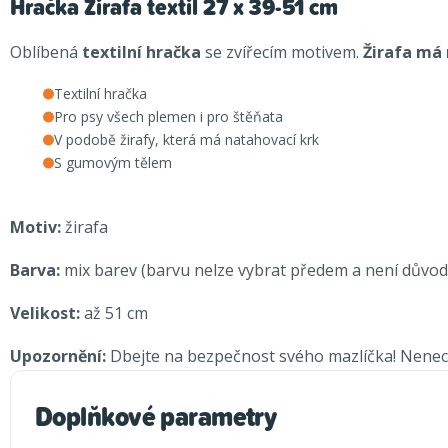
Hračka Žirafa textil 27 x 39-51 cm
Oblíbená
textilní hračka
se zvířecím motivem.
Žirafa má 
Textilní hračka
Pro psy všech plemen i pro štěňata
V podobě žirafy, která má natahovací krk
S gumovým tělem
Motiv:
žirafa
Barva:
mix barev (barvu nelze vybrat předem a není důvod
Velikost:
až 51 cm
Upozornění:
Dbejte na bezpečnost svého mazlíčka! Nenech
Doplňkové parametry