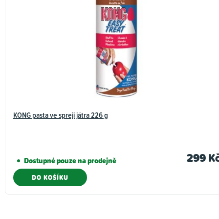
KONG pasta ve spreji játra 226 g
299 K
Dostupné pouze na prodejně
DO KOŠÍKU