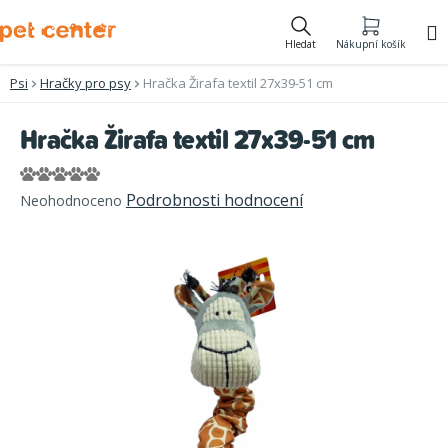
Přejít
na
Hledat
Nákupní košík
obsah
Psi
Hračky pro psy
Hračka Žirafa textil 27x39-51 cm
Hračka Žirafa textil 27x39-51 cm
Průměrné
Podrobnosti hodnocení
Neohodnoceno
hodnocení
produktu
je
0,0
z
5
hvězdiček.