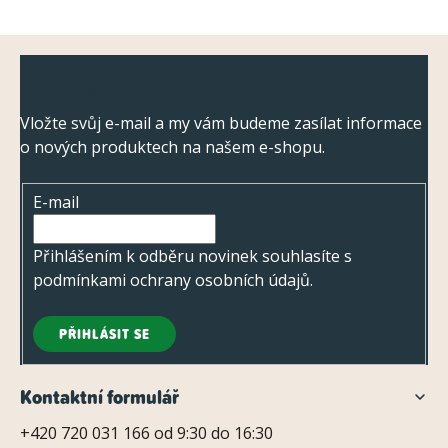
Z
Odebírat newsletter
á
p
Vložte svůj e-mail a my vám budeme zasílat informace
o nových produktech na našem e-shopu.
a
t
E-mail
í
Přihlášením k odběru novinek souhlasíte s
podmínkami ochrany osobních údajů
.
PŘIHLÁSIT SE
Kontaktní formulář
+420 720 031 166 od 9:30 do 16:30