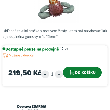
Oblíbená textilní hračka s motivem žirafy, která má natahovací krk
a je doplněna gumovým "bříškem".
Dostupné pouze na prodejně
12 ks
Možnosti doručení
219,50 Kč
DO KOŠÍKU
Měrná cena:
Doprava ZDARMA