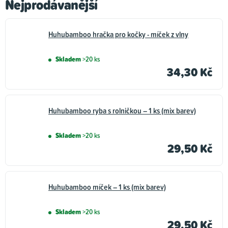
Nejprodávanější
Huhubamboo hračka pro kočky - míček z vlny
Skladem
>20 ks
34,30 Kč
Huhubamboo ryba s rolničkou – 1 ks (mix barev)
Skladem
>20 ks
29,50 Kč
Huhubamboo míček – 1 ks (mix barev)
Skladem
>20 ks
29,50 Kč