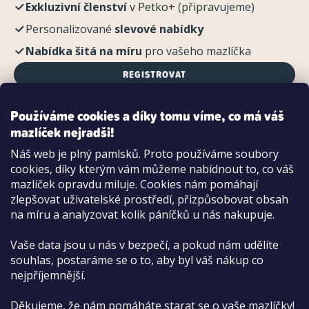
Exkluzivní členství
v Petko+ (připravujeme)
Personalizované
slevové nabídky
Nabídka šitá na míru
pro vašeho mazlíčka
REGISTROVAT
Používáme cookies a díky tomu víme, co má váš
mazlíček nejradši!
Možnosti platby:
Náš web je plný pamlsků. Proto používáme soubory
Dobírkou
cookies, díky kterým vám můžeme nabídnout to, co váš
Hotově i kartou na pobočce
mazlíček opravdu miluje. Cookies nám pomáhají
zlepšovat uživatelské prostředí, přizpůsobovat obsah
na míru a analyzovat kolik páníčků u nás nakupuje.
Vaše data jsou u nás v bezpečí, a pokud nám udělíte
souhlas, postaráme se o to, aby byl váš nákup co
nejpříjemnější.
Děkujeme, že nám pomáháte starat se o vaše mazlíčky!