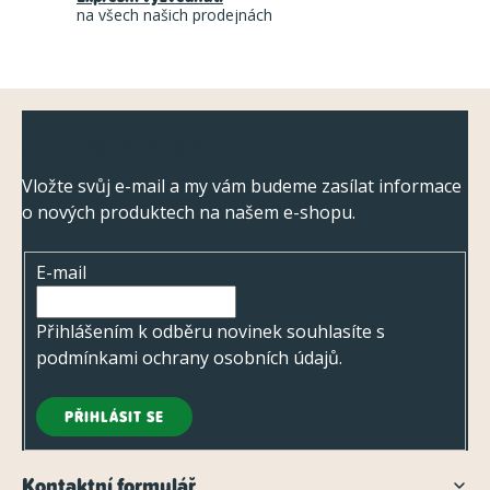
r
na všech našich prodejnách
v
k
y
Z
v
Odebírat newsletter
ý
á
p
p
Vložte svůj e-mail a my vám budeme zasílat informace
i
o nových produktech na našem e-shopu.
a
s
t
u
E-mail
í
Přihlášením k odběru novinek souhlasíte s
podmínkami ochrany osobních údajů
.
PŘIHLÁSIT SE
Kontaktní formulář