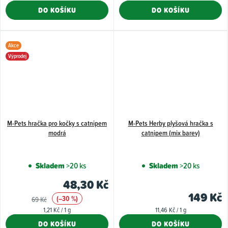
cena:
cena:
DO KOŠÍKU
DO KOŠÍKU
Akce
Výprodej
M-Pets hračka pro kočky s catnipem
M-Pets Herby plyšová hračka s
modrá
catnipem (mix barev)
Skladem
>20 ks
Skladem
>20 ks
48,30 Kč
149 Kč
(–30 %)
69 Kč
Měrná
Měrná
1,21 Kč / 1 g
11,46 Kč / 1 g
cena:
cena:
DO KOŠÍKU
DO KOŠÍKU