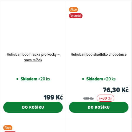
Akce
Výprodej
Huhubamboo hračka pro kočky –
Huhubamboo škádlítko chobotnice
sova míček
Skladem
>20 ks
Skladem
>20 ks
76,30 Kč
199 Kč
(–30 %)
109 Kč
DO KOŠÍKU
DO KOŠÍKU
Akce