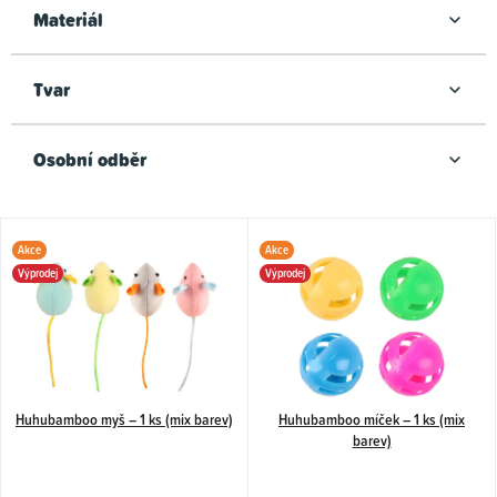
ů
Materiál
Tvar
Osobní odběr
V
Akce
Akce
ý
Výprodej
Výprodej
p
i
s
p
Huhubamboo myš – 1 ks (mix barev)
Huhubamboo míček – 1 ks (mix
r
barev)
o