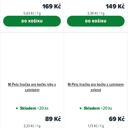
169 Kč
149 Kč
Měrná
Měrná
5,63 Kč / 1 g
3,39 Kč / 1 g
cena:
cena:
DO KOŠÍKU
DO KOŠÍKU
M-Pets hračka pro kočky ryby s
M-Pets hračka pro kočky s catnipem
catnipem
zelená
Skladem
>20 ks
Skladem
>20 ks
89 Kč
69 Kč
Měrná
Měrná
2,23 Kč / 1 g
1,73 Kč / 1 g