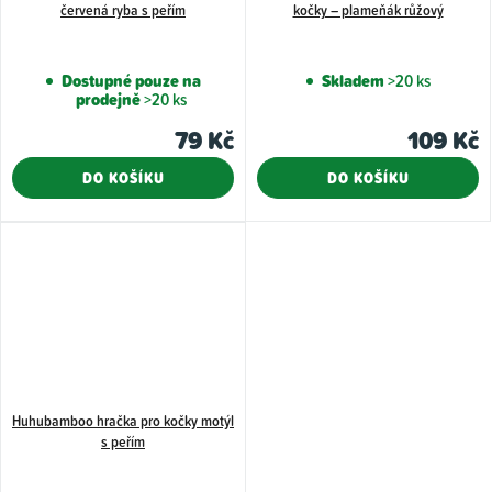
červená ryba s peřím
kočky – plameňák růžový
Dostupné pouze na
Skladem
>20 ks
prodejně
>20 ks
79 Kč
109 Kč
DO KOŠÍKU
DO KOŠÍKU
Huhubamboo hračka pro kočky motýl
s peřím