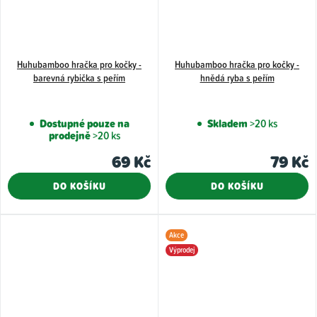
Huhubamboo hračka pro kočky -
Huhubamboo hračka pro kočky -
barevná rybička s peřím
hnědá ryba s peřím
Dostupné pouze na
Skladem
>20 ks
prodejně
>20 ks
69 Kč
79 Kč
DO KOŠÍKU
DO KOŠÍKU
Akce
Výprodej