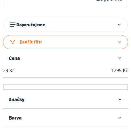
Ř
Doporučujeme
a
z
Zavřít filtr
e
n
Cena
í
29
Kč
1299
Kč
p
r
o
d
Značky
u
k
Barva
t