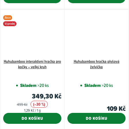
Akce
Výprodej
Huhubamboo interaktivní hračka pro
Huhubamboo hračka plyšová
kočky – velký kruh
želvička
Skladem
>20 ks
Skladem
>20 ks
349,30 Kč
(–30 %)
499 Kč
109 Kč
Měrná
1,29 Kč / 1 g
cena:
DO KOŠÍKU
DO KOŠÍKU