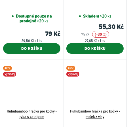
Dostupné pouze na
Skladem
>20 ks
prodejně
>20 ks
55,30 Kč
79 Kč
(–30 %)
79 Kč
Měrná
Měrná
39,50 Kč / 1 ks
27,65 Kč / 1 ks
cena:
cena:
DO KOŠÍKU
DO KOŠÍKU
Akce
Akce
Výprodej
Výprodej
Huhubamboo hračka pro kočky -
Huhubamboo hračka pro kočky -
ryba s catnipem
míček z vlny