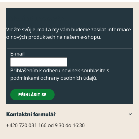
y
Z
v
Odebírat newsletter
ý
á
p
p
Vložte svůj e-mail a my vám budeme zasílat informace
i
o nových produktech na našem e-shopu.
a
s
t
u
E-mail
í
Přihlášením k odběru novinek souhlasíte s
podmínkami ochrany osobních údajů
.
PŘIHLÁSIT SE
Kontaktní formulář
+420 720 031 166 od 9:30 do 16:30