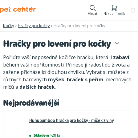
Přejít
na
Hledat
Nákupní košík
obsah
Kočky
Hračky pro kočky
Hračky pro lovení pro kočky
Hračky pro lovení pro kočky
Pořiďte vaší neposedné kočičce hračku, která ji
zabaví
během vaší nepřítomnosti. Přinese jí radost do života a
zažene přicházející dlouhou chvilku. Vybrat si můžete z
různých barevných
myšek
,
hraček s peřím
, mechových
míčů a
dalších hraček
.
Nejprodávanější
Huhubamboo hračka pro kočky - míček z vlny
Skladem
>20 ks