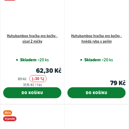
Huhubamboo hračka pro kočky -
Huhubamboo hračka pro kočky -
sisal 2 míčky
hnědá ryba s peřím
Skladem
>20 ks
Skladem
>20 ks
62,30 Kč
(–30 %)
89 Kč
79 Kč
Měrná
31,15 Kč / 1 ks
cena:
DO KOŠÍKU
DO KOŠÍKU
Akce
Výprodej