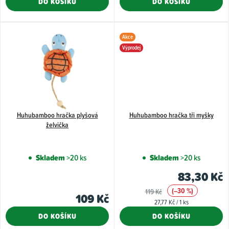
DO KOŠÍKU
DO KOŠÍKU
Akce
Výprodej
Huhubamboo hračka plyšová
Huhubamboo hračka tři myšky
želvička
Skladem
>20 ks
Skladem
>20 ks
83,30 Kč
(–30 %)
119 Kč
109 Kč
Měrná
27,77 Kč / 1 ks
cena:
DO KOŠÍKU
DO KOŠÍKU