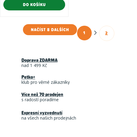
DO KOŠÍKU
NAČÍST 8 DALŠÍCH
1
2
O
S
t
v
r
l
á
Doprava ZDARMA
á
n
nad 1 499 Kč
d
k
Petko+
a
o
klub pro věrné zákazníky
c
v
á
Více než 70 prodejen
í
s radostí poradíme
n
p
í
r
Expresní vyzvednutí
na všech našich prodejnách
v
k