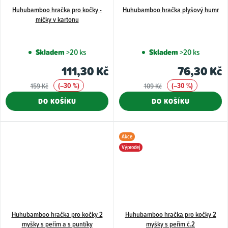
Huhubamboo hračka pro kočky -
Huhubamboo hračka plyšový humr
míčky v kartonu
Skladem
>20 ks
Skladem
>20 ks
111,30 Kč
76,30 Kč
(–30 %)
(–30 %)
159 Kč
109 Kč
DO KOŠÍKU
DO KOŠÍKU
Akce
Výprodej
Huhubamboo hračka pro kočky 2
Huhubamboo hračka pro kočky 2
myšky s peřím a s puntíky
myšky s peřím č.2