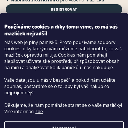
REGISTROVAT
Používáme cookies a díky tomu víme, co má váš
mazlíček nejradši!
Možnosti platby:
Náš web je plný pamlsků. Proto používáme soubory
Dobírkou
cookies, díky kterým vám můžeme nabídnout to, co váš
Hotově i kartou na pobočce
mazlíček opravdu miluje. Cookies nám pomáhají
zlepšovat uživatelské prostředí, přizpůsobovat obsah
na míru a analyzovat kolik páníčků u nás nakupuje.
Vaše data jsou u nás v bezpečí, a pokud nám udělíte
souhlas, postaráme se o to, aby byl váš nákup co
nejpříjemnější.
Děkujeme, že nám pomáháte starat se o vaše mazlíčky!
Více informací
zde
.