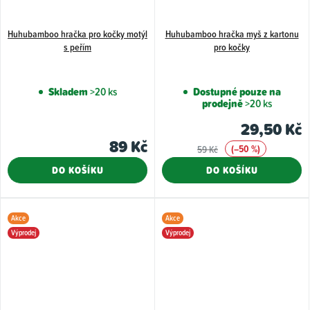
Huhubamboo hračka pro kočky motýl
Huhubamboo hračka myš z kartonu
s peřím
pro kočky
Skladem
>20 ks
Dostupné pouze na
prodejně
>20 ks
29,50 Kč
89 Kč
(–50 %)
59 Kč
DO KOŠÍKU
DO KOŠÍKU
Akce
Akce
Výprodej
Výprodej