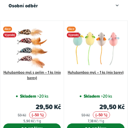
Osobní odběr
V
Akce
Akce
ý
Výprodej
Výprodej
p
i
s
p
Huhubamboo myš s peřím – 1 ks (mix
Huhubamboo myš – 1 ks (mix barev)
r
barev)
o
d
Skladem
>20 ks
Skladem
>20 ks
u
29,50 Kč
29,50 Kč
k
(–50 %)
(–50 %)
59 Kč
59 Kč
t
Měrná
Měrná
5,90 Kč / 1 g
7,38 Kč / 1 g
ů
cena:
cena: