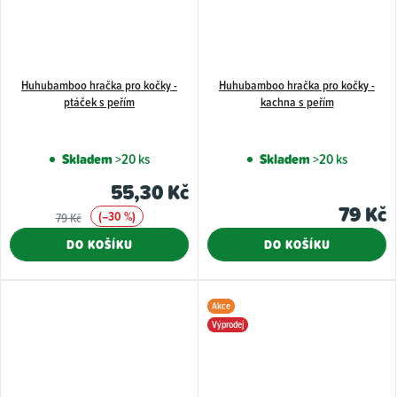
Huhubamboo hračka pro kočky -
Huhubamboo hračka pro kočky -
ptáček s peřím
kachna s peřím
Skladem
>20 ks
Skladem
>20 ks
55,30 Kč
79 Kč
(–30 %)
79 Kč
DO KOŠÍKU
DO KOŠÍKU
Akce
Výprodej