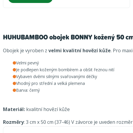
HUHUBAMBOO obojek BONNY kožený 50 cm,
Obojek je vyroben z
velmi kvalitní hovězí kůže
. Pro max
Velmi pevný
Je podlepen koženým bombírem a obšit řeznou nití
Vybaven dvěmi silnými svařovanými déčky
Vhodný pro střední a velká plemena
Barva: černý
Materiál:
kvalitní hovězí kůže
Rozměry
: 3 cm x 50 cm (37-46) V závorce je uveden rozměr 