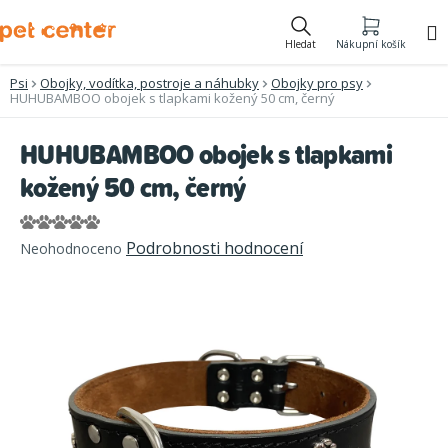
Přejít
na
Hledat
Nákupní košík
obsah
Psi
Obojky, vodítka, postroje a náhubky
Obojky pro psy
HUHUBAMBOO obojek s tlapkami kožený 50 cm, černý
HUHUBAMBOO obojek s tlapkami
kožený 50 cm, černý
Průměrné
Podrobnosti hodnocení
Neohodnoceno
hodnocení
produktu
je
0,0
z
5
hvězdiček.