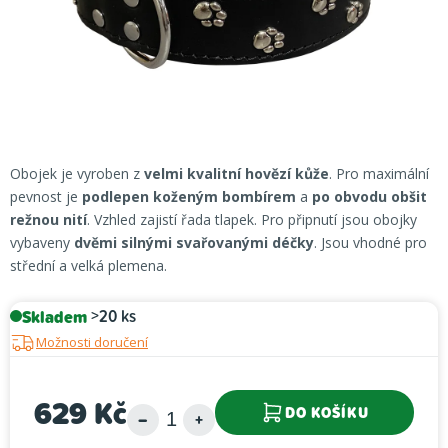
Obojek je vyroben z
velmi kvalitní hovězí kůže
. Pro maximální
pevnost je
podlepen koženým bombírem
a
po obvodu obšit
režnou nití
. Vzhled zajistí řada tlapek. Pro připnutí jsou obojky
vybaveny
dvěmi silnými svařovanými déčky
. Jsou vhodné pro
střední a velká plemena.
Skladem
>20 ks
Možnosti doručení
629 Kč
DO KOŠÍKU
Měrná cena: