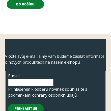
DO KOŠÍKU
Z
Odebírat newsletter
á
p
Vložte svůj e-mail a my vám budeme zasílat informace
o nových produktech na našem e-shopu.
a
t
E-mail
í
Přihlášením k odběru novinek souhlasíte s
podmínkami ochrany osobních údajů
.
PŘIHLÁSIT SE