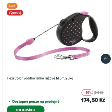
Akce
Výprodej
Flexi Color vodítko lanko růžové M 5m/20kg
– 50%
349 Kč
174,50 Kč
Dostupné pouze na prodejně
DO KOŠÍKU