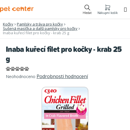
Přejít
na
Hledat
Nákupní košík
obsah
Kočky
Pamlsky a tráva pro kočky
Sušená masíčka a další pamlsky pro kočky
Inaba kuřecí filet pro kočky - krab 25 g
Inaba kuřecí filet pro kočky - krab 25
g
Průměrné
Podrobnosti hodnocení
Neohodnoceno
hodnocení
produktu
je
0,0
z
5
hvězdiček.