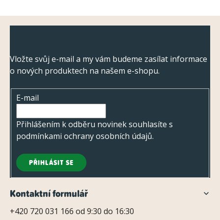
Z
Odebírat newsletter
á
p
Vložte svůj e-mail a my vám budeme zasílat informace
o nových produktech na našem e-shopu.
a
t
E-mail
í
Přihlášením k odběru novinek souhlasíte s
podmínkami ochrany osobních údajů
.
PŘIHLÁSIT SE
Kontaktní formulář
+420 720 031 166 od 9:30 do 16:30