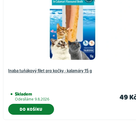
Inaba tuňákový filet pro kočky - kalamáry 15 g
Skladem
49 K
Odesíláme 9.8.2026
DO KOŠÍKU