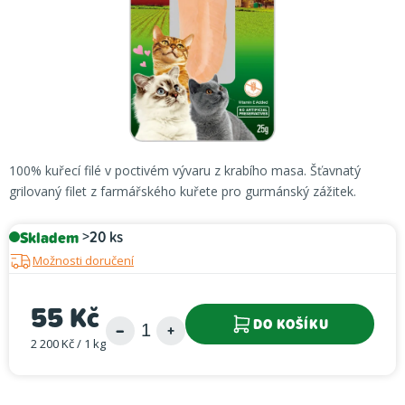
100% kuřecí filé v poctivém vývaru z krabího masa. Šťavnatý
grilovaný filet z farmářského kuřete pro gurmánský zážitek.
Skladem
>20 ks
Možnosti doručení
55 Kč
DO KOŠÍKU
2 200 Kč / 1 kg
Měrná cena: