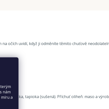
m na očích uvidí, když ji odměníte těmito chuťově neodolate
kterým
es nám
kt z tuňáka, tapioka (sušená). Příchuť oliheň: maso a výrobk
 míru a