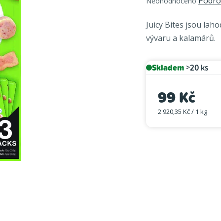
Podro
Neohodnoceno
hodnocení
produktu
Juicy Bites jsou lah
je
vývaru a kalamárů.
0,0
z
5
Skladem
>20 ks
hvězdiček.
99 Kč
2 920,35 Kč / 1 kg
Měrná cena: