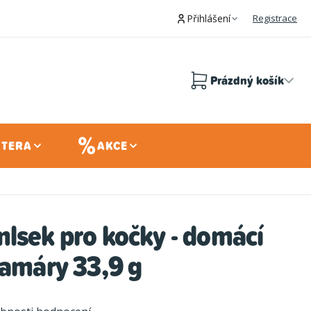
Přihlášení
Registrace
Prázdný košík
Nákupní
košík
 TERA
AKCE
lsek pro kočky - domácí
lamáry 33,9 g