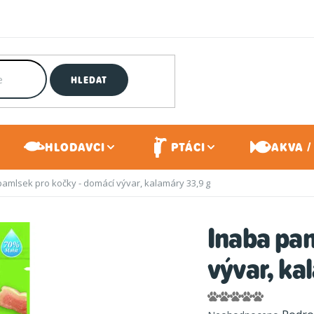
HLEDAT
HLODAVCI
PTÁCI
AKVA /
pamlsek pro kočky - domácí vývar, kalamáry 33,9 g
Inaba pam
vývar, ka
Průměrné