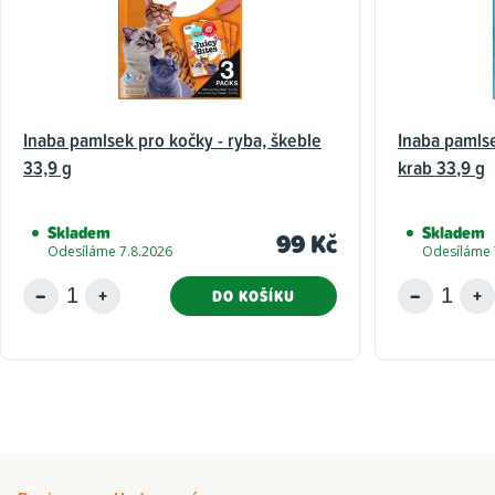
Inaba pamlsek pro kočky - ryba, škeble
Inaba pamlse
33,9 g
krab 33,9 g
Skladem
Skladem
99 Kč
Odesíláme 7.8.2026
Odesíláme 
DO KOŠÍKU