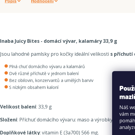
Popis
Hodnocení
Inaba Juicy Bites - domácí vývar, kalamáry
33,9 g
Jsou lahodné pamlsky pro kočky ideální velikosti
s příchutí
Plná chuť domácího vývaru a kalamárů
Dvě různé příchutě v jednom balení
Bez obilovin, konzervantů a umělých barviv
Použ
S nízkým obsahem kalorií
mazlí
Velikost balení
: 33,9 g
Náš we
vám mů
Složení
: Příchuť domácího vývaru: maso a výrobky živočišnéh
pomáha
analyz
Doplňkové látky
: vitamin E (3a700) 566 mg.