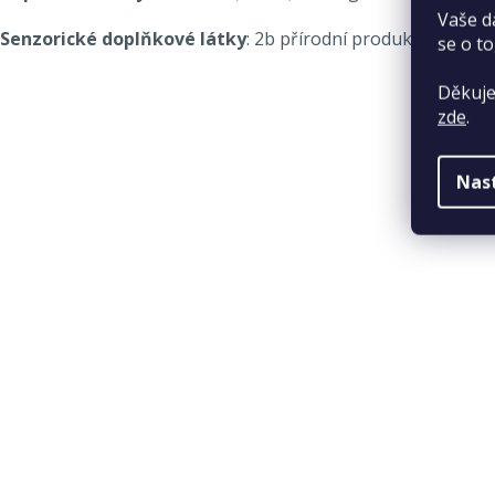
Vaše d
Senzorické doplňkové látky
: 2b přírodní produkty – botan
se o to
Děkuje
zde
.
Nas