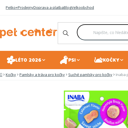
Přejít
Petko+
Prodejny
Doprava a platba
Blog
Velkoobchod
na
obsah
LÉTO 2026
PSI
KOČKY
Kočky
Pamlsky a tráva pro kočky
Suché pamlsky pro kočky
Inaba 
Domů