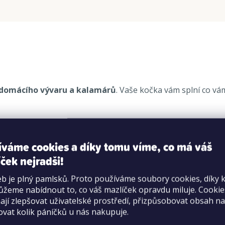
 domácího vývaru a kalamárů
. Vaše kočka vám splní co vá
íváme cookies a díky tomu víme, co má váš
ček nejradši!
b je plný pamlsků. Proto používáme soubory cookies, díky 
žeme nabídnout to, co váš mazlíček opravdu miluje. Cooki
o původu (kuřecí 94,9 %), tuňák, sušené mořské plody, extra
jí zlepšovat uživatelské prostředí, přizpůsobovat obsah na
ovat kolik páníčků u nás nakupuje.