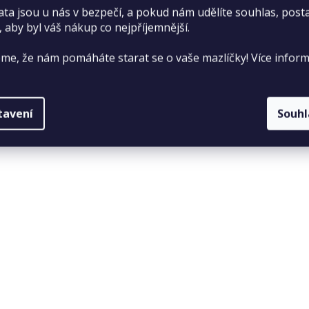
ata jsou u nás v bezpečí, a pokud nám udělíte souhlas, pos
icky definované, Camellia thea Link 200 mg. Příchuť domácího
, aby byl váš nákup co nejpříjemnější.
me, že nám pomáháte starat se o vaše mazlíčky! Více inform
tavení
Souh