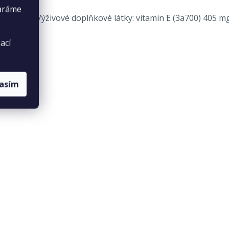
taráme
 vývaru: Výživové doplňkové látky: vitamin E (3a700) 405 mg. 
ací
lasím