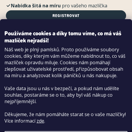
Nabídka šitá na míru
pro vašeho mazlíčka
REGISTROVAT
Používáme cookies a díky tomu víme, co má váš
mazlíček nejradši!
Možnosti platby:
Náš web je plný pamlsků. Proto používáme soubory
Dobírkou
cookies, díky kterým vám můžeme nabídnout to, co váš
Hotově i kartou na pobočce
mazlíček opravdu miluje. Cookies nám pomáhají
zlepšovat uživatelské prostředí, přizpůsobovat obsah
na míru a analyzovat kolik páníčků u nás nakupuje.
Vaše data jsou u nás v bezpečí, a pokud nám udělíte
souhlas, postaráme se o to, aby byl váš nákup co
nejpříjemnější.
Děkujeme, že nám pomáháte starat se o vaše mazlíčky!
Více informací
zde
.