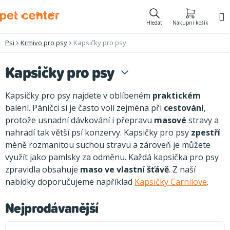
Přejít
na
Hledat
Nákupní košík
obsah
Psi
Krmivo pro psy
Kapsičky pro psy
Kapsičky pro psy
Kapsičky pro psy najdete v oblíbeném
praktickém
balení. Páníčci si je často volí zejména při
cestování
,
protože usnadní dávkování i přepravu
masové
stravy a
nahradí tak větší psí konzervy. Kapsičky pro psy
zpestří
méně rozmanitou suchou stravu a zároveň je můžete
využít jako pamlsky za odměnu. Každá kapsička pro psy
zpravidla obsahuje
maso ve vlastní šťávě
. Z naší
nabídky doporučujeme například
Kapsičky Carnilove
.
Nejprodávanější