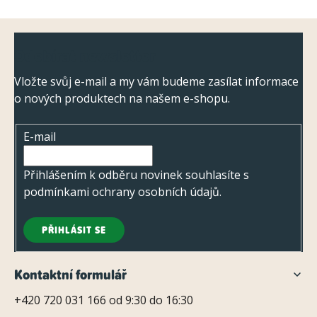
k
y
Z
v
Odebírat newsletter
ý
á
p
p
Vložte svůj e-mail a my vám budeme zasílat informace
i
o nových produktech na našem e-shopu.
a
s
t
u
E-mail
í
Přihlášením k odběru novinek souhlasíte s
podmínkami ochrany osobních údajů
.
PŘIHLÁSIT SE
Kontaktní formulář
+420 720 031 166 od 9:30 do 16:30