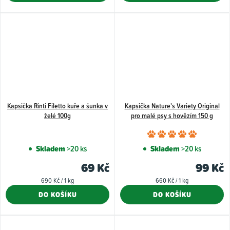
Kapsička Rinti Filetto kuře a šunka v
Kapsička Nature's Variety Original
želé 100g
pro malé psy s hovězím 150 g
Průměr
hodnoce
Skladem
>20 ks
Skladem
>20 ks
produkt
69 Kč
99 Kč
je
Měrná
Měrná
690 Kč / 1 kg
660 Kč / 1 kg
5,0
cena:
cena:
DO KOŠÍKU
DO KOŠÍKU
z
5
hvězdiče