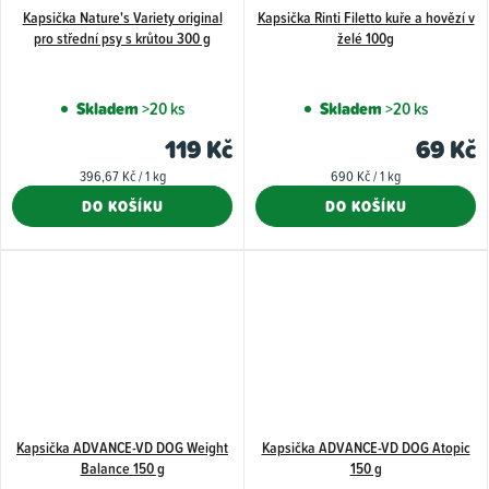
Kapsička Nature's Variety original
Kapsička Rinti Filetto kuře a hovězí v
pro střední psy s krůtou 300 g
želé 100g
Skladem
>20 ks
Skladem
>20 ks
119 Kč
69 Kč
Měrná
Měrná
396,67 Kč / 1 kg
690 Kč / 1 kg
cena:
cena:
DO KOŠÍKU
DO KOŠÍKU
Kapsička ADVANCE-VD DOG Weight
Kapsička ADVANCE-VD DOG Atopic
Balance 150 g
150 g