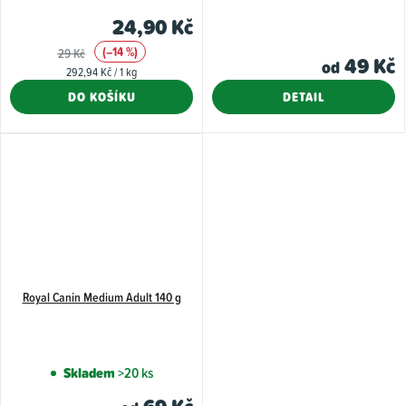
24,90 Kč
(–14 %)
29 Kč
49 Kč
od
Měrná
292,94 Kč / 1 kg
cena:
DO KOŠÍKU
DETAIL
Royal Canin Medium Adult 140 g
Skladem
>20 ks