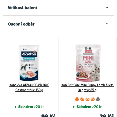
Velikost balení
Osobní odběr
V
ý
p
i
s
p
Kapsička ADVANCE-VD DOG
Kap.Brit Care Mini Puppy Lamb fillets
r
Gastroenteric 150 g
in gravy 85 g
o
Průměr
d
hodnoce
Skladem
>20 ks
Skladem
>20 ks
u
produkt
99 Kč
29 Kč