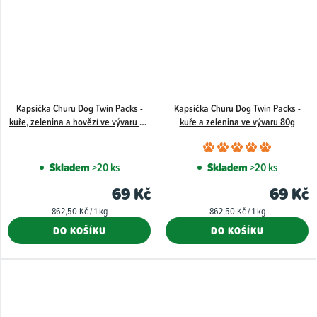
Kapsička Churu Dog Twin Packs -
Kapsička Churu Dog Twin Packs -
kuře, zelenina a hovězí ve vývaru 80
kuře a zelenina ve vývaru 80g
g
Průměr
hodnoce
Skladem
>20 ks
Skladem
>20 ks
produkt
69 Kč
69 Kč
je
Měrná
Měrná
862,50 Kč / 1 kg
862,50 Kč / 1 kg
5,0
cena:
cena:
DO KOŠÍKU
DO KOŠÍKU
z
5
hvězdiče