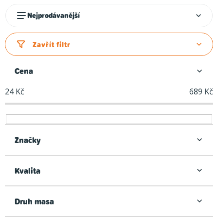
Ř
Nejprodávanější
a
z
Zavřít filtr
e
n
Cena
í
24
Kč
689
Kč
p
r
o
d
Značky
u
k
Kvalita
t
ů
Druh masa