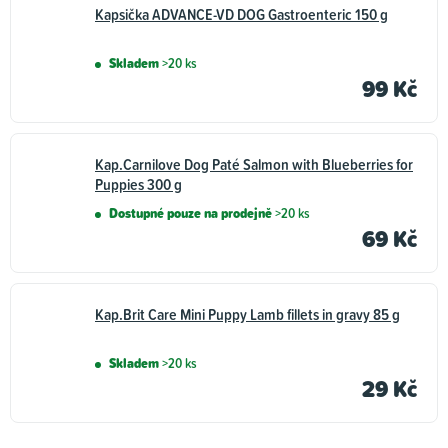
Kapsička ADVANCE-VD DOG Gastroenteric 150 g
Skladem
>20 ks
99 Kč
Kap.Carnilove Dog Paté Salmon with Blueberries for
Puppies 300 g
Dostupné pouze na prodejně
>20 ks
69 Kč
Kap.Brit Care Mini Puppy Lamb fillets in gravy 85 g
Skladem
>20 ks
29 Kč