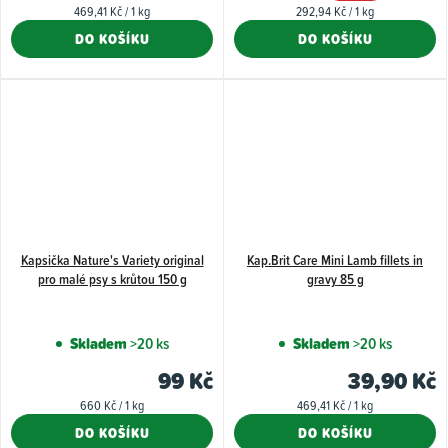
Měrná
Měrná
469,41 Kč / 1 kg
292,94 Kč / 1 kg
cena:
cena:
DO KOŠÍKU
DO KOŠÍKU
Kapsička Nature's Variety original
Kap.Brit Care Mini Lamb fillets in
pro malé psy s krůtou 150 g
gravy 85 g
Skladem
>20 ks
Skladem
>20 ks
99 Kč
39,90 Kč
Měrná
Měrná
660 Kč / 1 kg
469,41 Kč / 1 kg
cena:
cena:
DO KOŠÍKU
DO KOŠÍKU