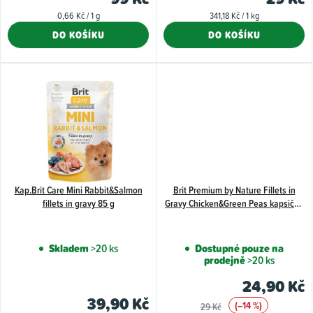
k
je
Měrná
Měrná
0,66 Kč / 1 g
341,18 Kč / 1 kg
4,0
t
cena:
cena:
DO KOŠÍKU
DO KOŠÍKU
z
ů
5
hvězdiče
Kap.Brit Care Mini Rabbit&Salmon
Brit Premium by Nature Fillets in
fillets in gravy 85 g
Gravy Chicken&Green Peas kapsička
pro psy 85 g
Skladem
>20 ks
Dostupné pouze na
prodejně
>20 ks
24,90 Kč
39,90 Kč
(–14 %)
29 Kč