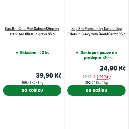
Kap.Brit Care Mini Salmon&Herring
Kap.Brit Premium by Nature Dog
sterilised fillets in gravy 85 g
Fillets in Gravy with Beef&Carrot 85 g
Skladem
>20 ks
Dostupné pouze na
prodejně
>20 ks
24,90 Kč
39,90 Kč
(–14 %)
29 Kč
Měrná
Měrná
469,41 Kč / 1 kg
292,94 Kč / 1 kg
cena:
cena:
DO KOŠÍKU
DO KOŠÍKU