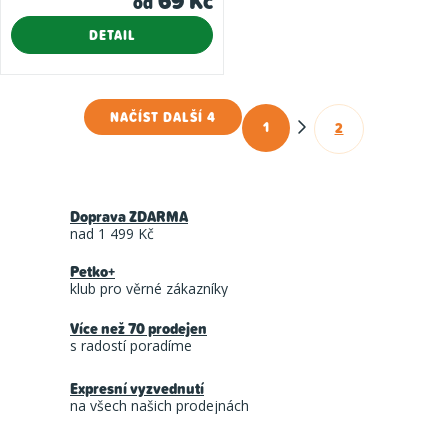
69 Kč
od
DETAIL
NAČÍST DALŠÍ 4
1
2
O
S
t
v
r
l
á
Doprava ZDARMA
á
n
nad 1 499 Kč
d
k
Petko+
a
o
klub pro věrné zákazníky
c
v
á
Více než 70 prodejen
í
s radostí poradíme
n
p
í
r
Expresní vyzvednutí
na všech našich prodejnách
v