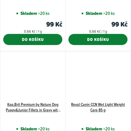
Skladem
>20 ks
Skladem
>20 ks
99 Kč
99 Kč
Měrná
Měrná
0,66 Kč / 1 g
0,66 Kč / 1 g
cena:
cena:
DO KOŠÍKU
DO KOŠÍKU
Kap.Brit Premium by Nature Dog
Royal Canin CCN Wet Light Weight
Puppy&Junior Fillets in Gravy with
Care 85 g
Turkey&Carrots 85 g
Skladem
>20 ks
Skladem
>20 ks