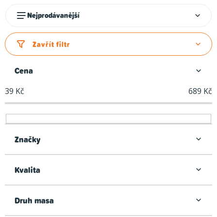
Ř
Nejprodávanější
a
z
Zavřít filtr
e
n
Cena
í
39
Kč
689
Kč
p
r
o
d
Značky
u
k
Kvalita
t
ů
Druh masa