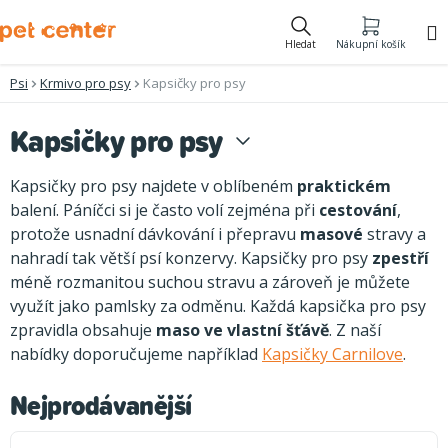
Přejít
na
Hledat
Nákupní košík
obsah
Psi
Krmivo pro psy
Kapsičky pro psy
Kapsičky pro psy
Kapsičky pro psy najdete v oblíbeném
praktickém
balení. Páníčci si je často volí zejména při
cestování
,
protože usnadní dávkování i přepravu
masové
stravy a
nahradí tak větší psí konzervy. Kapsičky pro psy
zpestří
méně rozmanitou suchou stravu a zároveň je můžete
využít jako pamlsky za odměnu. Každá kapsička pro psy
zpravidla obsahuje
maso ve vlastní šťávě
. Z naší
nabídky doporučujeme například
Kapsičky Carnilove
.
Nejprodávanější