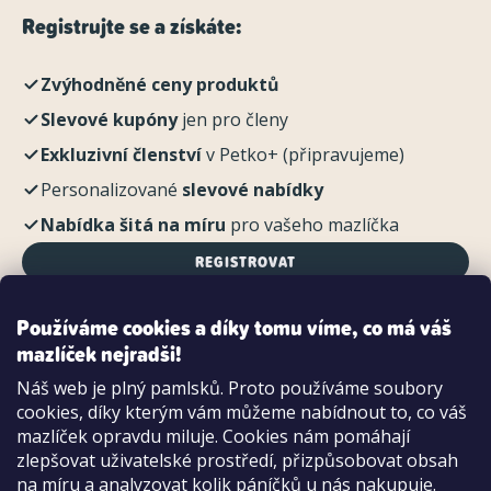
Registrujte se a získáte:
Zvýhodněné ceny produktů
Slevové kupóny
jen pro členy
Exkluzivní členství
v Petko+ (připravujeme)
Personalizované
slevové nabídky
Nabídka šitá na míru
pro vašeho mazlíčka
REGISTROVAT
Používáme cookies a díky tomu víme, co má váš
mazlíček nejradši!
Možnosti platby:
Náš web je plný pamlsků. Proto používáme soubory
Dobírkou
cookies, díky kterým vám můžeme nabídnout to, co váš
Hotově i kartou na pobočce
mazlíček opravdu miluje. Cookies nám pomáhají
zlepšovat uživatelské prostředí, přizpůsobovat obsah
na míru a analyzovat kolik páníčků u nás nakupuje.