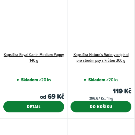
Kapsička Royal Canin Medium Puppy
Kapsička Nature's Variety original
140 g
pro střední psy s krůtou 300 g
Skladem
>20 ks
Skladem
>20 ks
119 Kč
69 Kč
od
Měrná
396,67 Kč / 1 kg
cena:
DETAIL
DO KOŠÍKU