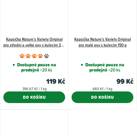
Kapsička Nature's Variety Original
Kapsička Nature's Variety Original
pro střední a velké psy s kuřecím 300
pro malé psy s kuřecím 150 g
g
Průměrné
hodnocení
Dostupné pouze na
Dostupné pouze na
prodejně
>20 ks
prodejně
>20 ks
produktu
je
119 Kč
99 Kč
4,0
Měrná
Měrná
396,67 Kč / 1 kg
660 Kč / 1 kg
z
cena:
cena:
DO KOŠÍKU
DO KOŠÍKU
5
hvězdiček.