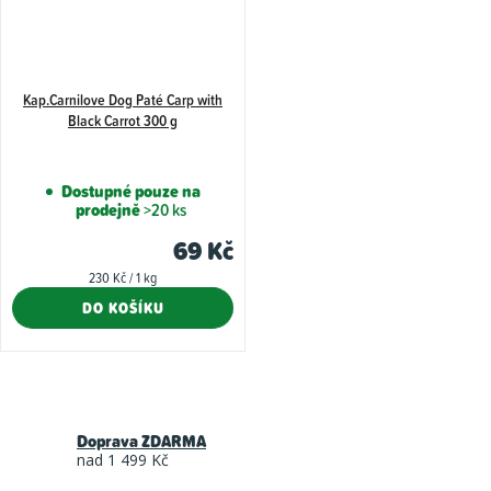
Kap.Carnilove Dog Paté Carp with
Black Carrot 300 g
Dostupné pouze na
prodejně
>20 ks
69 Kč
Měrná
230 Kč / 1 kg
cena:
DO KOŠÍKU
O
v
Doprava ZDARMA
l
nad 1 499 Kč
á