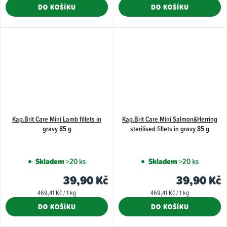
cena:
cena:
DO KOŠÍKU
DO KOŠÍKU
z
5
hvězdiče
Kap.Brit Care Mini Lamb fillets in
Kap.Brit Care Mini Salmon&Herring
gravy 85 g
sterilised fillets in gravy 85 g
Skladem
>20 ks
Skladem
>20 ks
39,90 Kč
39,90 Kč
Měrná
Měrná
469,41 Kč / 1 kg
469,41 Kč / 1 kg
cena:
cena:
DO KOŠÍKU
DO KOŠÍKU