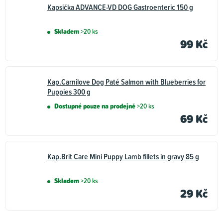
Kapsička ADVANCE-VD DOG Gastroenteric 150 g
Skladem
>20 ks
99 Kč
Kap.Carnilove Dog Paté Salmon with Blueberries for
Puppies 300 g
Dostupné pouze na prodejně
>20 ks
69 Kč
Kap.Brit Care Mini Puppy Lamb fillets in gravy 85 g
Skladem
>20 ks
29 Kč