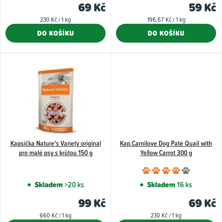
k
je
69 Kč
59 Kč
4,5
t
Měrná
Měrná
230 Kč / 1 kg
196,67 Kč / 1 kg
z
cena:
cena:
ů
DO KOŠÍKU
DO KOŠÍKU
5
hvězdiček.
Kapsička Nature's Variety original
Kap.Carnilove Dog Paté Quail with
pro malé psy s krůtou 150 g
Yellow Carrot 300 g
Průměr
hodnoce
Skladem
>20 ks
Skladem
16 ks
produkt
99 Kč
69 Kč
je
Měrná
Měrná
660 Kč / 1 kg
230 Kč / 1 kg
4,0