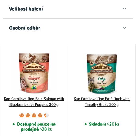
Velikost balení
Osobní odběr
V
ý
p
i
s
p
Kap.Carnilove Dog Paté Salmon with
Kap.Carnilove Dog Paté Duck with
r
Blueberries for Puppies 300 g
Timothy Grass 300 g
o
Průměrné
d
hodnocení
Dostupné pouze na
Skladem
>20 ks
u
prodejně
>20 ks
produktu