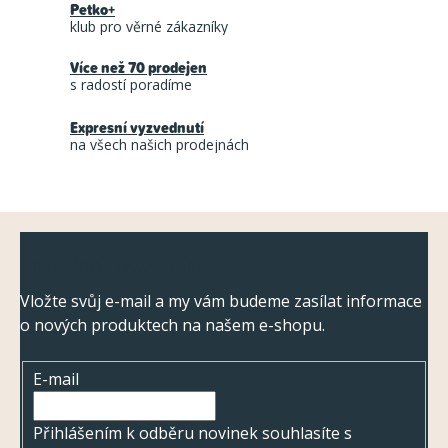
Petko+
d
klub pro věrné zákazníky
a
Více než 70 prodejen
c
s radostí poradíme
í
Expresní vyzvednutí
p
na všech našich prodejnách
r
v
k
Z
y
Odebírat newsletter
á
v
ý
p
Vložte svůj e-mail a my vám budeme zasílat informace
p
o nových produktech na našem e-shopu.
a
i
t
s
E-mail
í
u
Přihlášením k odběru novinek souhlasíte s