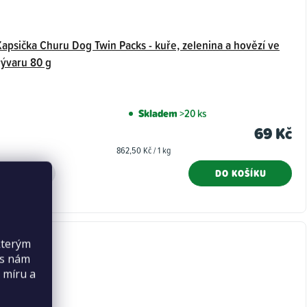
Kapsička Churu Dog Twin Packs - kuře, zelenina a hovězí ve
vývaru 80 g
Skladem
>20 ks
69 Kč
Měrná
862,50 Kč / 1 kg
cena:
DO KOŠÍKU
kterým
es nám
 míru a