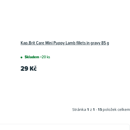
Kap.Brit Care Mini Puppy Lamb fillets in gravy 85 g
Skladem
>20 ks
29 Kč
Stránka
1
z
1
-
15
položek celkem