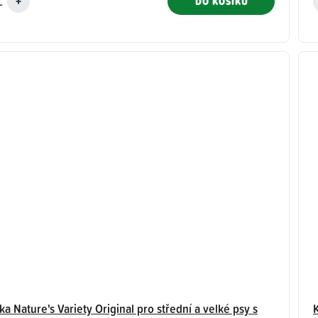
DO KOŠÍKU
ka Nature's Variety Original pro střední a velké psy s
K