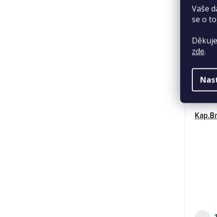
Vaše d
se o to
Děkuje
zde
.
Nas
Kap.Br