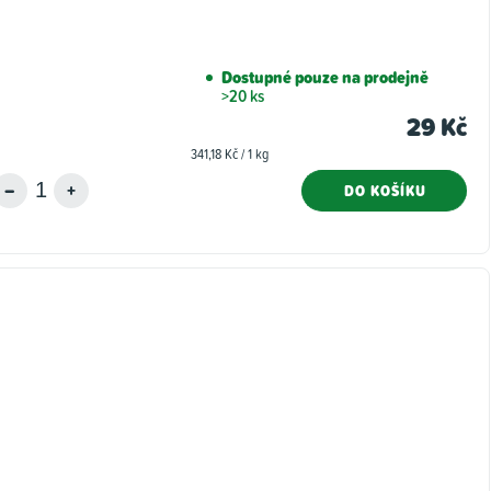
Dostupné pouze na prodejně
>20 ks
29 Kč
Měrná
341,18 Kč / 1 kg
cena:
DO KOŠÍKU