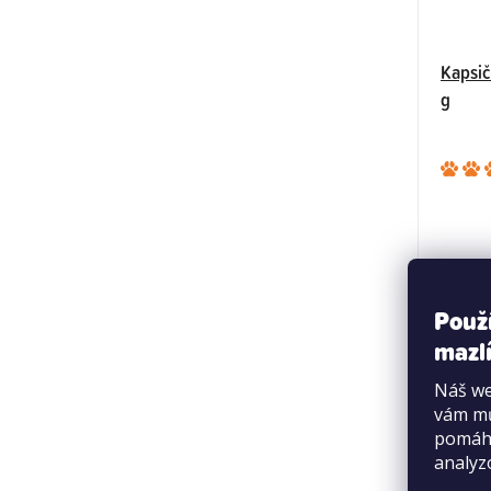
Kapsič
g
Použ
mazlí
Náš we
vám mů
pomáha
analyz