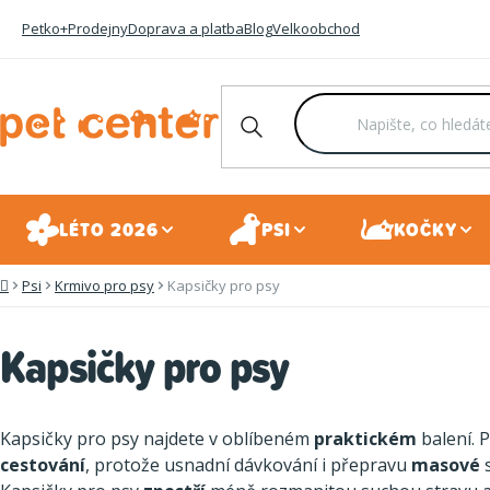
Přejít
Petko+
Prodejny
Doprava a platba
Blog
Velkoobchod
na
obsah
LÉTO 2026
PSI
KOČKY
Psi
Krmivo pro psy
Kapsičky pro psy
Domů
Kapsičky pro psy
Kapsičky pro psy najdete v oblíbeném
praktickém
balení. P
cestování
, protože usnadní dávkování i přepravu
masové
s