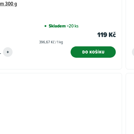
ím 300 g
Skladem
>20 ks
119 Kč
Měrná
396,67 Kč / 1 kg
cena:
DO KOŠÍKU