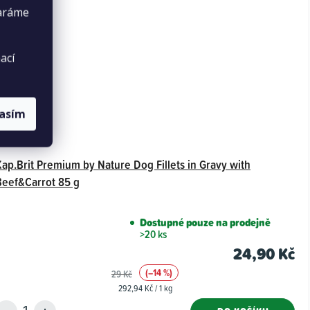
taráme
ací
lasím
Kap.Brit Premium by Nature Dog Fillets in Gravy with
Beef&Carrot 85 g
Dostupné pouze na prodejně
>20 ks
24,90 Kč
(–14 %)
29 Kč
Měrná
292,94 Kč / 1 kg
cena: