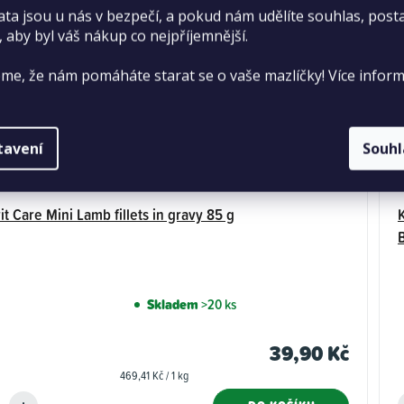
ata jsou u nás v bezpečí, a pokud nám udělíte souhlas, pos
, aby byl váš nákup co nejpříjemnější.
me, že nám pomáháte starat se o vaše mazlíčky! Více inform
tavení
Souh
it Care Mini Lamb fillets in gravy 85 g
Skladem
>20 ks
39,90 Kč
Měrná
469,41 Kč / 1 kg
cena: