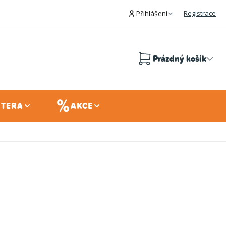
Přihlášení
Registrace
Prázdný košík
Nákupní
košík
 TERA
AKCE