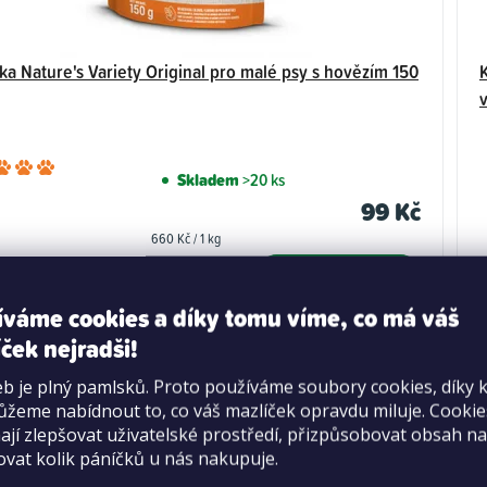
ka Nature's Variety Original pro malé psy s hovězím 150
Průměrné
Skladem
>20 ks
hodnocení
99 Kč
produktu
Měrná
660 Kč / 1 kg
je
cena:
5,0
DO KOŠÍKU
z
íváme cookies a díky tomu víme, co má váš
5
ček nejradši!
hvězdiček.
b je plný pamlsků. Proto používáme soubory cookies, díky 
žeme nabídnout to, co váš mazlíček opravdu miluje. Cooki
jí zlepšovat uživatelské prostředí, přizpůsobovat obsah na
ovat kolik páníčků u nás nakupuje.