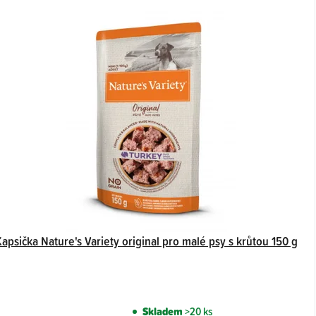
apsička Nature's Variety original pro malé psy s krůtou 150 g
Skladem
>20 ks