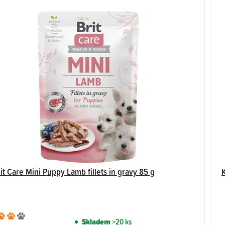
it Care Mini Puppy Lamb fillets in gravy 85 g
K
Průměrné
Skladem
>20 ks