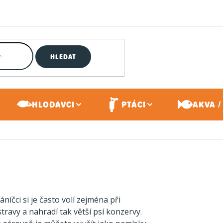
HLEDAT
HLODAVCI
PTÁCI
AKVA /
áníčci si je často volí zejména při
travy a nahradí tak větší psí konzervy.