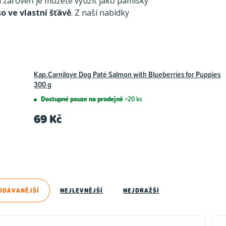
zároveň je můžete využít jako pamlsky
o ve vlastní šťávě
. Z naší nabídky
Kap.Carnilove Dog Paté Salmon with Blueberries for Puppies
300 g
Dostupné pouze na prodejně
>20 ks
69 Kč
ODÁVANĚJŠÍ
NEJLEVNĚJŠÍ
NEJDRAŽŠÍ