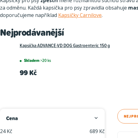
Kapsičky pro psy
zpestří
méně rozmanitou suchou stravu a 
za odměnu. Každá kapsička pro psy zpravidla obsahuje
mas
doporučujeme například
Kapsičky Carnilove
.
Nejprodávanější
Kapsička ADVANCE-VD DOG Gastroenteric 150 g
Skladem
>20 ks
99 Kč
P
Ř
NEJPR
Cena
o
a
24
Kč
689
Kč
V
s
z