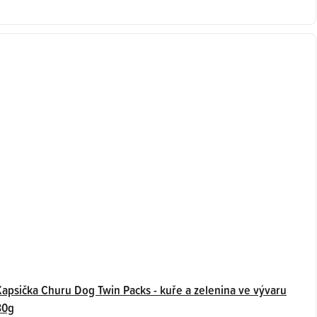
5
hvězdiček.
Kapsička Churu Dog Twin Packs - kuře a zelenina ve vývaru
80g