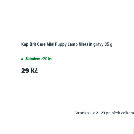
Kap.Brit Care Mini Puppy Lamb fillets in gravy 85 g
Skladem
>20 ks
29 Kč
Stránka
1
z
2
-
23
položek celkem