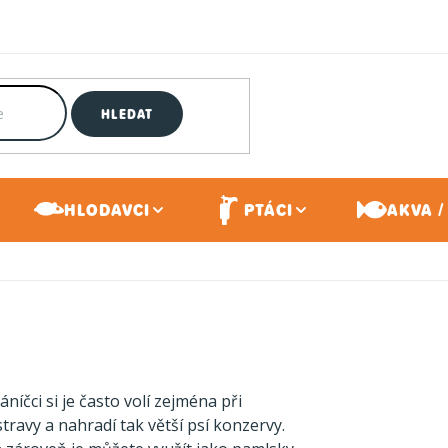
HLEDAT
HLODAVCI
PTÁCI
AKVA /
áníčci si je často volí zejména při
travy a nahradí tak větší psí konzervy.