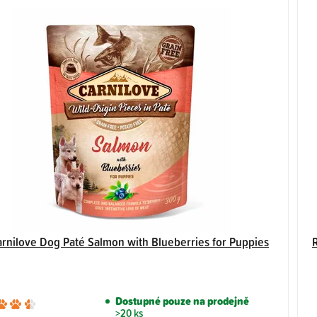
rnilove Dog Paté Salmon with Blueberries for Puppies
Dostupné pouze na prodejně
Průměrné
>20 ks