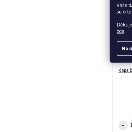
Vaše d
se o to
Děkuje
zde
.
Nas
Kapsič