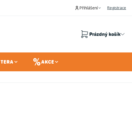
Přihlášení
Registrace
Prázdný košík
Nákupní
košík
 TERA
AKCE