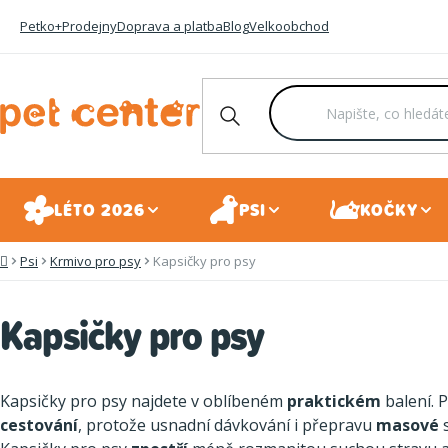
Přejít
Petko+
Prodejny
Doprava a platba
Blog
Velkoobchod
na
obsah
LÉTO 2026
PSI
KOČKY
Psi
Krmivo pro psy
Kapsičky pro psy
Domů
Kapsičky pro psy
Kapsičky pro psy najdete v oblíbeném
praktickém
balení. P
cestování
, protože usnadní dávkování i přepravu
masové
s