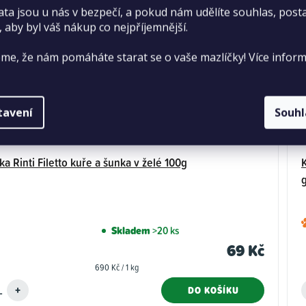
ata jsou u nás v bezpečí, a pokud nám udělíte souhlas, pos
, aby byl váš nákup co nejpříjemnější.
me, že nám pomáháte starat se o vaše mazlíčky! Více inform
tavení
Souh
ka Rinti Filetto kuře a šunka v želé 100g
Skladem
>20 ks
69 Kč
Měrná
690 Kč / 1 kg
cena:
DO KOŠÍKU