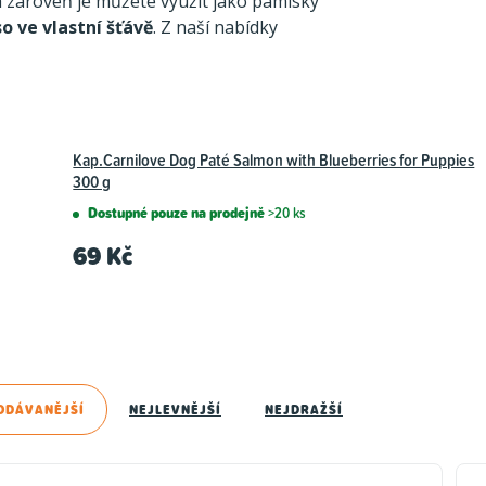
zároveň je můžete využít jako pamlsky
o ve vlastní šťávě
. Z naší nabídky
Kap.Carnilove Dog Paté Salmon with Blueberries for Puppies
300 g
Dostupné pouze na prodejně
>20 ks
69 Kč
ODÁVANĚJŠÍ
NEJLEVNĚJŠÍ
NEJDRAŽŠÍ