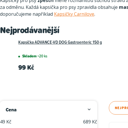
Kapsičky pro psy
zpestří
méně rozmanitou suchou stravu a 
za odměnu. Každá kapsička pro psy zpravidla obsahuje
mas
doporučujeme například
Kapsičky Carnilove
.
Nejprodávanější
Kapsička ADVANCE-VD DOG Gastroenteric 150 g
Skladem
>20 ks
99 Kč
P
Ř
NEJPR
Cena
o
a
49
Kč
689
Kč
V
s
z