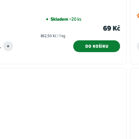
Skladem
>20 ks
69 Kč
Měrná
862,50 Kč / 1 kg
cena:
DO KOŠÍKU