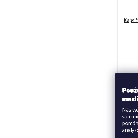
Kapsič
Použ
mazlí
Náš we
vám mů
pomáha
analyz