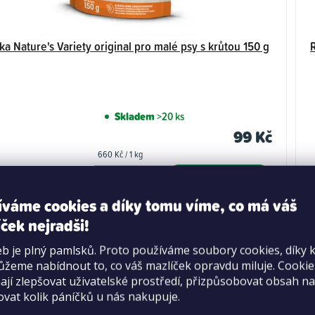
ka Nature's Variety original pro malé psy s krůtou 150 g
Skladem
>20 ks
99 Kč
Měrná
660 Kč / 1 kg
cena:
DO KOŠÍKU
íváme cookies a díky tomu víme, co má váš
ček nejradši!
b je plný pamlsků. Proto používáme soubory cookies, díky 
žeme nabídnout to, co váš mazlíček opravdu miluje. Cooki
jí zlepšovat uživatelské prostředí, přizpůsobovat obsah na
ovat kolik páníčků u nás nakupuje.