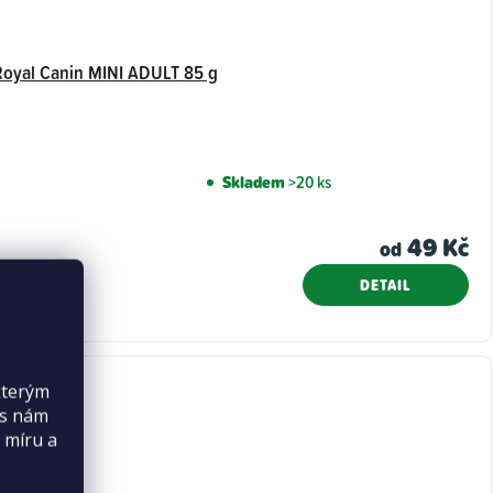
Royal Canin MINI ADULT 85 g
Skladem
>20 ks
49 Kč
od
DETAIL
kterým
es nám
 míru a