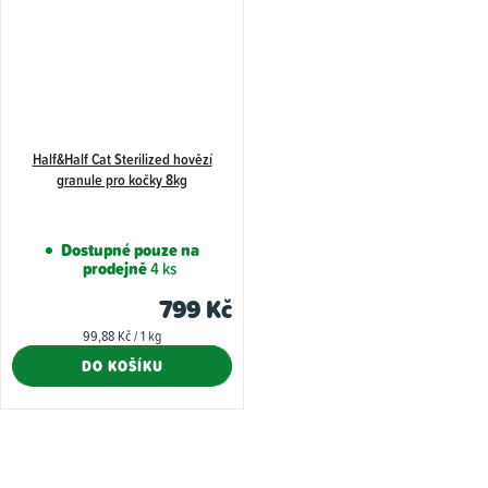
Half&Half Cat Sterilized hovězí
granule pro kočky 8kg
Dostupné pouze na
prodejně
4 ks
799 Kč
Měrná
99,88 Kč / 1 kg
cena:
DO KOŠÍKU
O
v