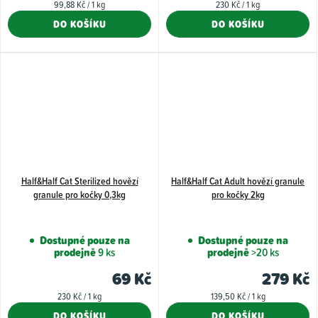
Měrná
Měrná
99,88 Kč / 1 kg
230 Kč / 1 kg
z
cena:
cena:
DO KOŠÍKU
DO KOŠÍKU
5
hvězdiče
Half&Half Cat Sterilized hovězí
Half&Half Cat Adult hovězí granule
granule pro kočky 0,3kg
pro kočky 2kg
Dostupné pouze na
Dostupné pouze na
prodejně
9 ks
prodejně
>20 ks
69 Kč
279 Kč
Měrná
Měrná
230 Kč / 1 kg
139,50 Kč / 1 kg
cena:
cena:
DO KOŠÍKU
DO KOŠÍKU