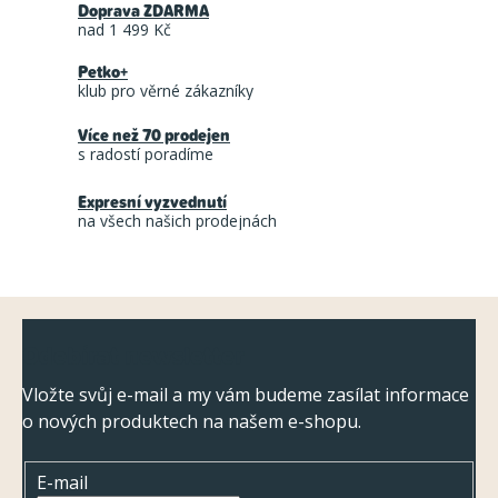
Doprava ZDARMA
l
nad 1 499 Kč
á
Petko+
d
klub pro věrné zákazníky
a
Více než 70 prodejen
c
s radostí poradíme
í
Expresní vyzvednutí
p
na všech našich prodejnách
r
v
k
Z
y
Odebírat newsletter
á
v
ý
p
Vložte svůj e-mail a my vám budeme zasílat informace
p
o nových produktech na našem e-shopu.
a
i
t
s
E-mail