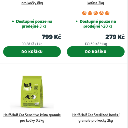
r
pro kočky 8kg
koťata 2kg
o
Průměr
d
hodnoce
Dostupné pouze na
Dostupné pouze na
u
prodejně
3 ks
prodejně
>20 ks
produkt
k
je
799 Kč
279 Kč
5,0
t
Měrná
Měrná
99,88 Kč / 1 kg
139,50 Kč / 1 kg
z
cena:
cena:
ů
DO KOŠÍKU
DO KOŠÍKU
5
hvězdiče
Half&Half Cat Sensitive krůta granule
Half&Half Cat Sterilized hovězí
pro kočky 0,3kg
granule pro kočky 2kg