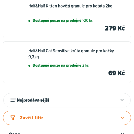
Half&Half Kitten hovězí granule pro koťata 2kg
Obojky, vodítka,
Pasty pro kočky
postroje pro kočky
Dostupné pouze na prodejně
>20 ks
279 Kč
Ostatní doplňky pro
kočky
Half&Half Cat Sensitive krůta granule pro kočky
0,3kg
Dostupné pouze na prodejně
2 ks
69 Kč
Ř
Nejprodávanější
a
z
Zavřít filtr
e
n