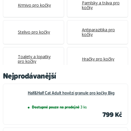
Pamlsky a tráva pro
Krmivo pro kočky
kočky
Antiparazitika pro
Stelivo pro kočky
kočky
Toalety a lopatky
Hračky pro kočky
pro kočky
Nejprodávanější
Boudy, pelíšky a
Misky pro kočky
přepravky pro kočky
Half&Half Cat Adult hovězí granule pro kočky 8kg
Dostupné pouze na prodejně
3 ks
Kosmetika a hygiena
Škrabadla a
799 Kč
pro kočky
odpočívadla pro
kočky