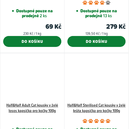
Průměr
hodnoce
Dostupné pouze na
Dostupné pouze na
prodejně
2 ks
prodejně
13 ks
produkt
je
69 Kč
279 Kč
4,0
Měrná
Měrná
230 Kč / 1 kg
139,50 Kč / 1 kg
z
cena:
cena:
DO KOŠÍKU
DO KOŠÍKU
5
hvězdiče
Half&Half Adult Cat kousky v želé
Half&Half Sterilised Cat kousky v želé
losos kapsička pro kočky 100g
krůta kapsička pro kočky 100g
Průměr
hodnoce