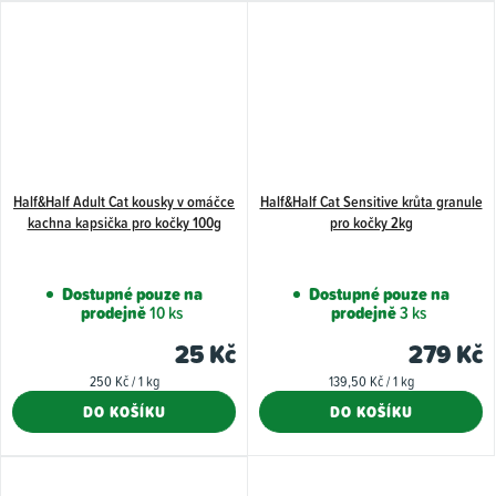
Half&Half Adult Cat kousky v omáčce
Half&Half Cat Sensitive krůta granule
kachna kapsička pro kočky 100g
pro kočky 2kg
Dostupné pouze na
Dostupné pouze na
prodejně
10 ks
prodejně
3 ks
25 Kč
279 Kč
Měrná
Měrná
250 Kč / 1 kg
139,50 Kč / 1 kg
cena:
cena:
DO KOŠÍKU
DO KOŠÍKU