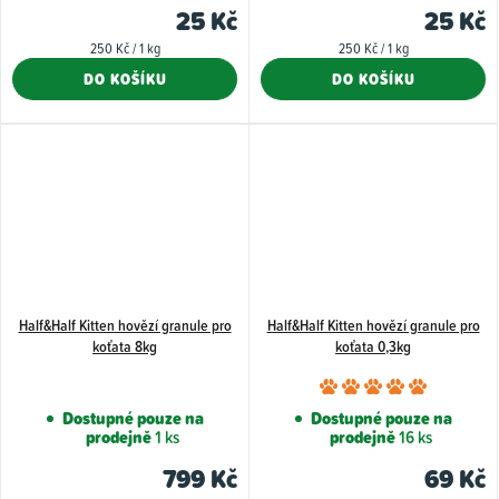
je
25 Kč
25 Kč
5,0
Měrná
Měrná
250 Kč / 1 kg
250 Kč / 1 kg
z
cena:
cena:
DO KOŠÍKU
DO KOŠÍKU
5
hvězdiče
Half&Half Kitten hovězí granule pro
Half&Half Kitten hovězí granule pro
koťata 8kg
koťata 0,3kg
Průměr
hodnoce
Dostupné pouze na
Dostupné pouze na
prodejně
1 ks
prodejně
16 ks
produkt
je
799 Kč
69 Kč
5,0