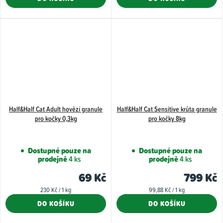
Half&Half Cat Adult hovězí granule
Half&Half Cat Sensitive krůta granule
pro kočky 0,3kg
pro kočky 8kg
Dostupné pouze na
Dostupné pouze na
prodejně
4 ks
prodejně
4 ks
69 Kč
799 Kč
Měrná
Měrná
230 Kč / 1 kg
99,88 Kč / 1 kg
cena:
cena:
DO KOŠÍKU
DO KOŠÍKU