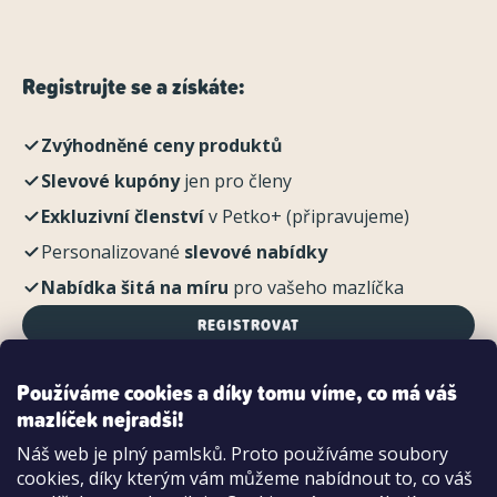
Registrujte se a získáte:
Zvýhodněné ceny produktů
Slevové kupóny
jen pro členy
Exkluzivní členství
v Petko+ (připravujeme)
Personalizované
slevové nabídky
Nabídka šitá na míru
pro vašeho mazlíčka
REGISTROVAT
Používáme cookies a díky tomu víme, co má váš
mazlíček nejradši!
Možnosti platby:
Náš web je plný pamlsků. Proto používáme soubory
Dobírkou
cookies, díky kterým vám můžeme nabídnout to, co váš
Hotově i kartou na pobočce