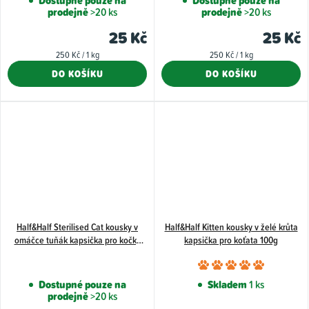
Dostupné pouze na
Dostupné pouze na
prodejně
>20 ks
prodejně
>20 ks
produkt
je
25 Kč
25 Kč
5,0
Měrná
Měrná
250 Kč / 1 kg
250 Kč / 1 kg
z
cena:
cena:
DO KOŠÍKU
DO KOŠÍKU
5
hvězdiče
Half&Half Sterilised Cat kousky v
Half&Half Kitten kousky v želé krůta
omáčce tuňák kapsička pro kočky
kapsička pro koťata 100g
100g
Průměr
hodnoce
Dostupné pouze na
Skladem
1 ks
prodejně
>20 ks
produkt