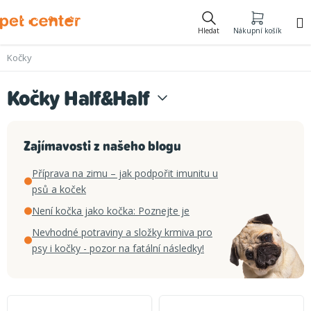
Přejít
na
Hledat
Nákupní košík
obsah
Kočky
Kočky Half&Half
Zajímavosti z našeho blogu
Příprava na zimu – jak podpořit imunitu u
psů a koček
Není kočka jako kočka: Poznejte je
Nevhodné potraviny a složky krmiva pro
psy i kočky - pozor na fatální následky!