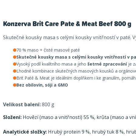
Konzerva Brit Care Pate & Meat Beef 800 g
Skutečné kousky masa s celými kousky vnitřností v paté. 
70 % maso + čisté masové paté
Skutečné kousky masa s celými kousky vnitřností v p
Vysoký podíl kvalitního masa a jeho
šetrné zpracování
je z
Lhodné kombinace skutečných masových kousků a orgánového
Brit Paté & Meat je ideálním doplňkem i ke granulím, pomáhá 
Bez obilovin, sóji a GMO
Velikost balení:
800 g
Složení:
Hovězí (maso a vnitřnosti) 55 %, krůta (maso a vni
Analytické složky:
Hrubý protein 9 %, hrubý tuk 8 %, hrubý