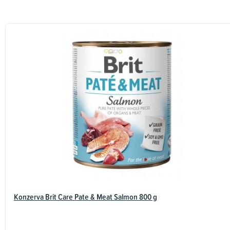
p
i
s
h
o
d
n
o
c
e
n
í
Konzerva Brit Care Pate & Meat Salmon 800 g