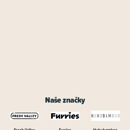
Naše značky
Fresh Valley
Furries
Huhubamboo