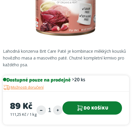
Lahodná konzerva Brit Care Paté je kombinace měkkých kousků
hovězího masa a masového paté. Chutné kompletní krmivo pro
každého psa.
Dostupné pouze na prodejně
>20 ks
Možnosti doručení
89 Kč
DO KOŠÍKU
111,25 Kč / 1 kg
Měrná cena: