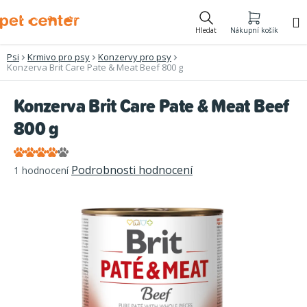
Přejít
na
Hledat
Nákupní košík
obsah
Psi
Krmivo pro psy
Konzervy pro psy
Konzerva Brit Care Pate & Meat Beef 800 g
Konzerva Brit Care Pate & Meat Beef
800 g
Průměrné
Podrobnosti hodnocení
1 hodnocení
hodnocení
produktu
je
4,0
z
5
hvězdiček.