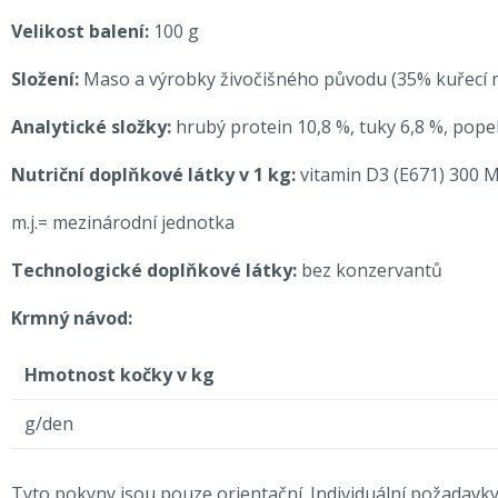
Velikost balení:
100 g
Složení:
Maso a výrobky živočišného původu (35% kuřecí mas
Analytické složky:
hrubý protein 10,8 %, tuky 6,8 %, popel
Nutriční doplňkové látky v 1 kg:
vitamin D3 (E671) 300 M
m.j.= mezinárodní jednotka
Technologické doplňkové látky:
bez konzervantů
Krmný návod:
Hmotnost kočky v kg
g/den
Tyto pokyny jsou pouze orientační. Individuální požadavky 