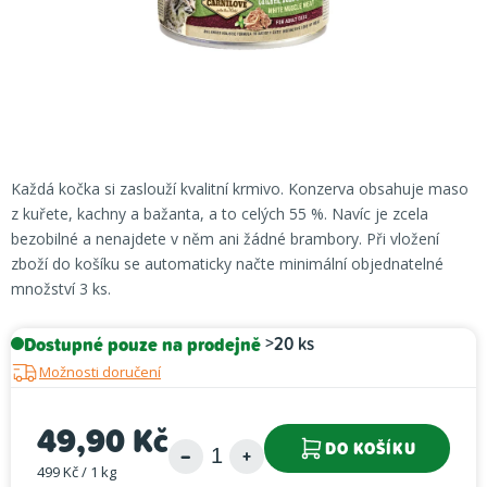
Každá kočka si zaslouží kvalitní krmivo. Konzerva obsahuje maso
z kuřete, kachny a bažanta, a to celých 55 %. Navíc je zcela
bezobilné a nenajdete v něm ani žádné brambory. Při vložení
zboží do košíku se automaticky načte minimální objednatelné
množství 3 ks.
Dostupné pouze na prodejně
>20 ks
Možnosti doručení
49,90 Kč
DO KOŠÍKU
499 Kč / 1 kg
Měrná cena: