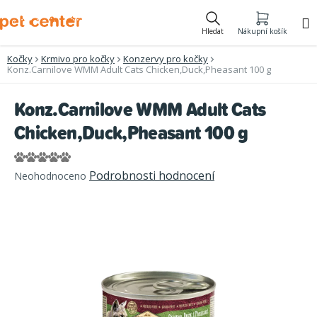
Přejít
na
Hledat
Nákupní košík
obsah
Kočky
Krmivo pro kočky
Konzervy pro kočky
Konz.Carnilove WMM Adult Cats Chicken,Duck,Pheasant 100 g
Konz.Carnilove WMM Adult Cats
Chicken,Duck,Pheasant 100 g
Průměrné
Podrobnosti hodnocení
Neohodnoceno
hodnocení
produktu
je
0,0
z
5
hvězdiček.