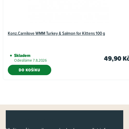
Konz.Carnilove WMM Turkey & Salmon for Kittens 100 g
Skladem
49,90 K
Odesíláme 7.8.2026
DO KOŠÍKU
Z
Odebírat newsletter
á