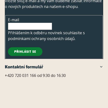
p
Vložte svůj e-mail a my vám budeme zasílat informace
o nových produktech na našem e-shopu.
a
t
E-mail
í
Přihlášením k odběru novinek souhlasíte s
podmínkami ochrany osobních údajů
.
PŘIHLÁSIT SE
Kontaktní formulář
+420 720 031 166 od 9:30 do 16:30