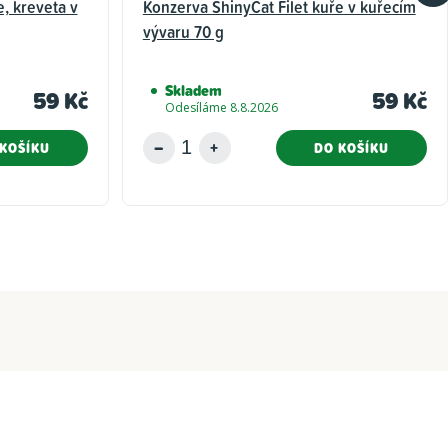
e, kreveta v
Konzerva ShinyCat Filet kuře v kuřecím
vývaru 70 g
Skladem
59 Kč
59 Kč
Odesíláme 8.8.2026
KOŠÍKU
DO KOŠÍKU