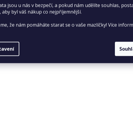
ata jsou u nás v bezpečí, a pokud nám udělíte souhlas, pos
, aby byl váš nákup co nejpříjemnější.
me, že nám pomáháte starat se o vaše mazlíčky! Více inform
vířete se mohou lišit například podle věku, tělesného stavu 
tavení
Souh