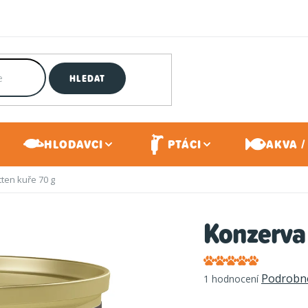
HLEDAT
HLODAVCI
PTÁCI
AKVA /
ten kuře 70 g
Konzerva 
Průměrné
Podrobno
1 hodnocení
hodnocení
produktu