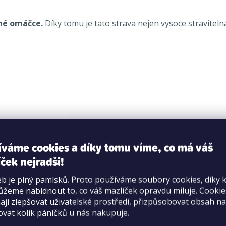
né omáčce.
Díky tomu je tato strava nejen vysoce straviteln
íváme cookies a díky tomu víme, co má váš
ček nejradši!
b je plný pamlsků. Proto používáme soubory cookies, díky 
%), oleje a tuky, minerální látky, rostlinné vedlejší produk
žeme nabídnout to, co váš mazlíček opravdu miluje. Cooki
opel 2 %, surová vláknina 1 %, vlhkost 85 %, vápník 0,16 %, 
jí zlepšovat uživatelské prostředí, přizpůsobovat obsah na
ovat kolik páníčků u nás nakupuje.