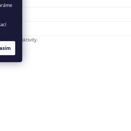
taráme
ací
a úrovně aktivity.
lasím