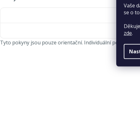
Vaše d
se o to
Děkuje
zde
.
Tyto pokyny jsou pouze orientační. Individuální požadavky z
Nas