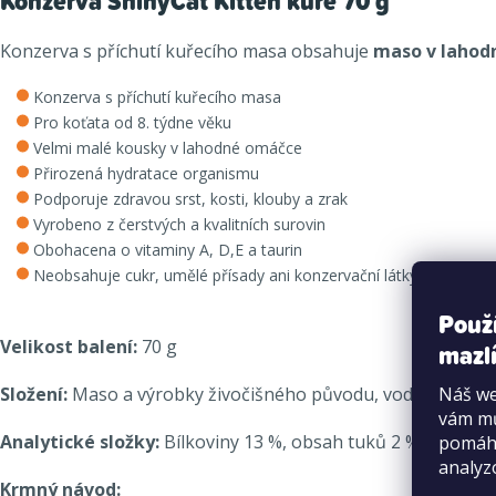
Konzerva ShinyCat Kitten kuře 70 g
Konzerva s příchutí kuřecího masa obsahuje
maso v lahod
Konzerva s příchutí kuřecího masa
Pro koťata od 8. týdne věku
Velmi malé kousky v lahodné omáčce
Přirozená hydratace organismu
Podporuje zdravou srst, kosti, klouby a zrak
Vyrobeno z čerstvých a kvalitních surovin
Obohacena o vitaminy A, D,E a taurin
Neobsahuje cukr, umělé přísady ani konzervační látky
Použ
Velikost balení:
70 g
mazlí
Náš we
Složení:
Maso a výrobky živočišného původu, voda, kuře (47,6 
vám mů
Analytické složky:
Bílkoviny 13 %, obsah tuků 2 %, surový p
pomáha
analyz
Krmný návod: