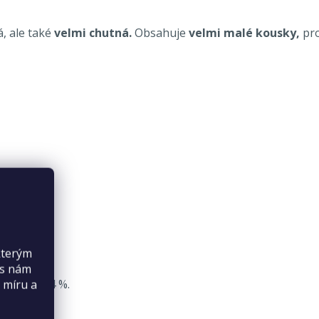
á, ale také
velmi chutná.
Obsahuje
velmi malé kousky,
pro
kterým
ty.
es nám
fosfor 0,14 %.
 míru a