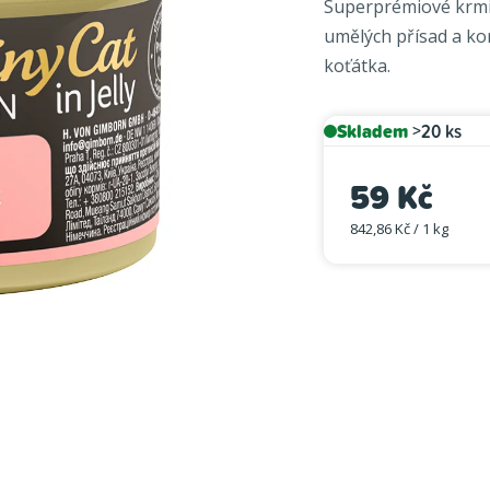
Superprémiové krmi
je
umělých přísad a ko
5,0
koťátka.
z
5
hvězdiček.
Skladem
>20 ks
59 Kč
842,86 Kč / 1 kg
Měrná cena: