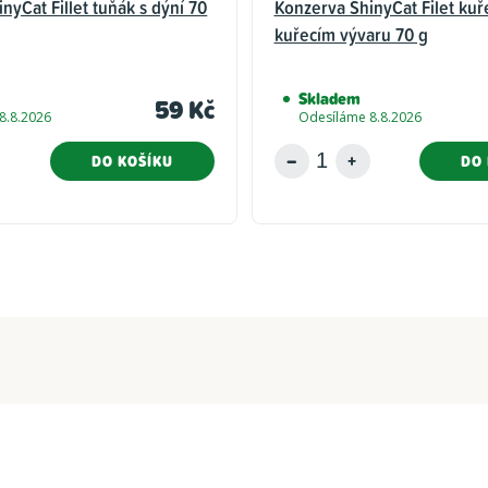
nyCat Fillet tuňák s dýní 70
Konzerva ShinyCat Filet kuř
kuřecím vývaru 70 g
Skladem
59 Kč
8.8.2026
Odesíláme 8.8.2026
DO KOŠÍKU
DO 