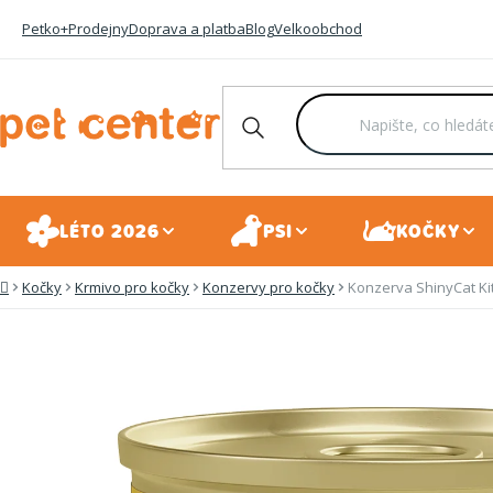
Přejít
Petko+
Prodejny
Doprava a platba
Blog
Velkoobchod
na
obsah
LÉTO 2026
PSI
KOČKY
Kočky
Krmivo pro kočky
Konzervy pro kočky
Konzerva ShinyCat Kit
Domů