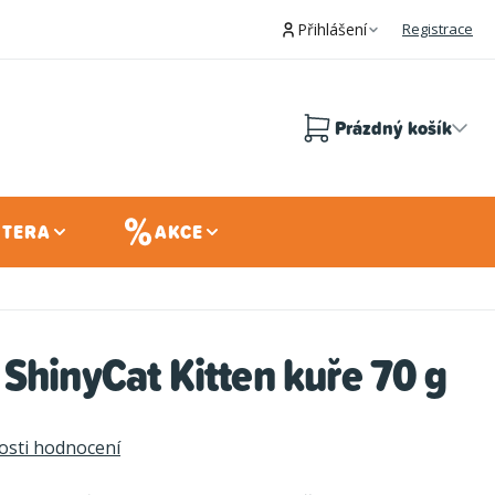
Přihlášení
Registrace
Prázdný košík
Nákupní
košík
 TERA
AKCE
ShinyCat Kitten kuře 70 g
sti hodnocení