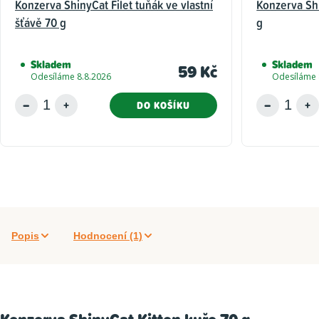
Konzerva ShinyCat Filet tuňák ve vlastní
Konzerva Shi
šťávě 70 g
g
Skladem
Skladem
59 Kč
Odesíláme 8.8.2026
Odesíláme 
DO KOŠÍKU
Popis
Hodnocení (1)