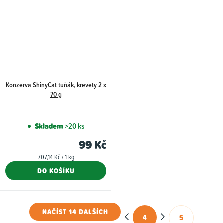
Konzerva ShinyCat tuňák, krevety 2 x
70 g
Skladem
>20 ks
99 Kč
Měrná
707,14 Kč / 1 kg
cena:
DO KOŠÍKU
NAČÍST 14 DALŠÍCH
4
5
S