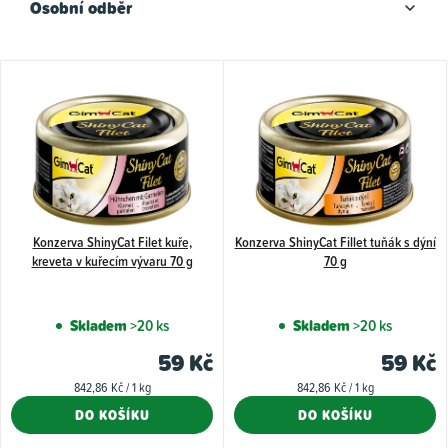
Osobní odběr
V
ý
p
i
s
p
Konzerva ShinyCat Filet kuře,
Konzerva ShinyCat Fillet tuňák s dýní
r
kreveta v kuřecím vývaru 70 g
70 g
o
d
Skladem
>20 ks
Skladem
>20 ks
u
59 Kč
59 Kč
k
Měrná
Měrná
842,86 Kč / 1 kg
842,86 Kč / 1 kg
t
cena:
cena:
DO KOŠÍKU
DO KOŠÍKU
ů