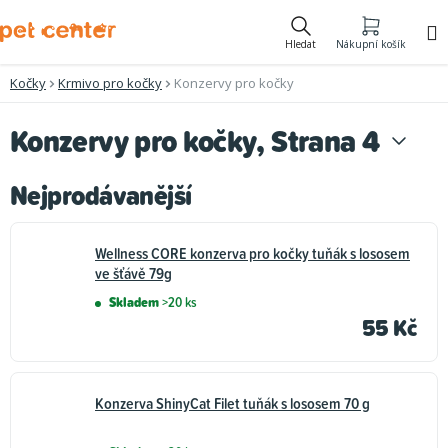
Přejít
na
Hledat
Nákupní košík
obsah
Kočky
Krmivo pro kočky
Konzervy pro kočky
Konzervy pro kočky
, Strana 4
Nejprodávanější
Wellness CORE konzerva pro kočky tuňák s lososem
ve šťávě 79g
Skladem
>20 ks
55 Kč
Konzerva ShinyCat Filet tuňák s lososem 70 g