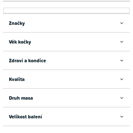
r
o
d
Značky
u
k
Věk kočky
t
ů
Zdraví a kondice
Kvalita
Druh masa
Velikost balení