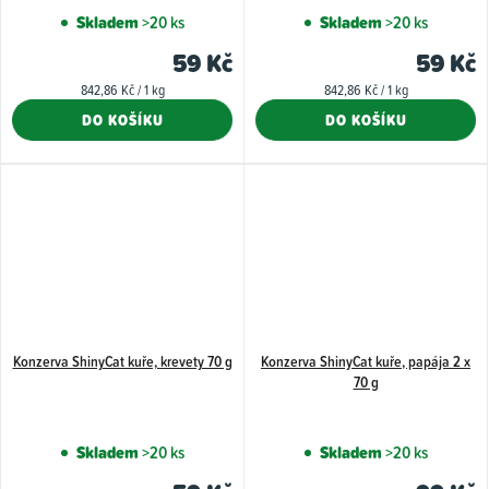
Skladem
>20 ks
Skladem
>20 ks
59 Kč
59 Kč
Měrná
Měrná
842,86 Kč / 1 kg
842,86 Kč / 1 kg
cena:
cena:
DO KOŠÍKU
DO KOŠÍKU
Konzerva ShinyCat kuře, krevety 70 g
Konzerva ShinyCat kuře, papája 2 x
70 g
Skladem
>20 ks
Skladem
>20 ks