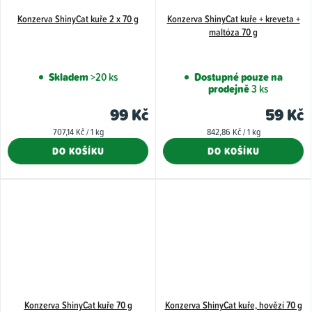
Konzerva ShinyCat kuře 2 x 70 g
Konzerva ShinyCat kuře + kreveta +
maltóza 70 g
Skladem
>20 ks
Dostupné pouze na
prodejně
3 ks
99 Kč
59 Kč
Měrná
Měrná
707,14 Kč / 1 kg
842,86 Kč / 1 kg
cena:
cena:
DO KOŠÍKU
DO KOŠÍKU
Konzerva ShinyCat kuře 70 g
Konzerva ShinyCat kuře, hovězí 70 g