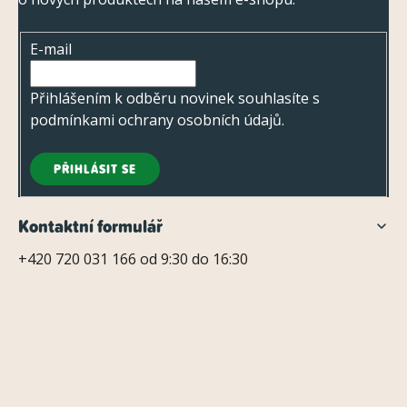
i
a
s
t
u
E-mail
í
Přihlášením k odběru novinek souhlasíte s
podmínkami ochrany osobních údajů
.
PŘIHLÁSIT SE
Kontaktní formulář
+420 720 031 166 od 9:30 do 16:30