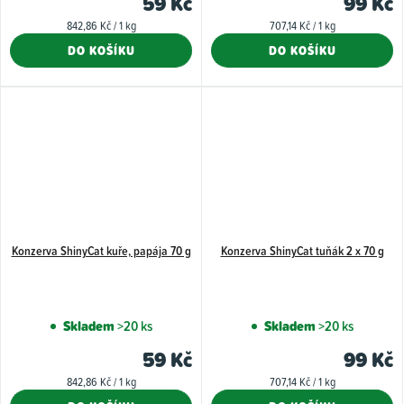
59 Kč
99 Kč
Měrná
Měrná
842,86 Kč / 1 kg
707,14 Kč / 1 kg
cena:
cena:
DO KOŠÍKU
DO KOŠÍKU
Konzerva ShinyCat kuře, papája 70 g
Konzerva ShinyCat tuňák 2 x 70 g
Skladem
>20 ks
Skladem
>20 ks
59 Kč
99 Kč
Měrná
Měrná
842,86 Kč / 1 kg
707,14 Kč / 1 kg
cena:
cena: