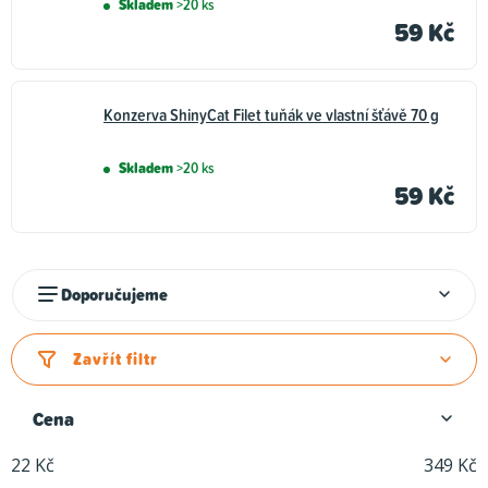
Skladem
>20 ks
59 Kč
Konzerva ShinyCat Filet tuňák ve vlastní šťávě 70 g
Skladem
>20 ks
59 Kč
Ř
Doporučujeme
a
z
Zavřít filtr
e
n
Cena
í
22
Kč
349
Kč
p