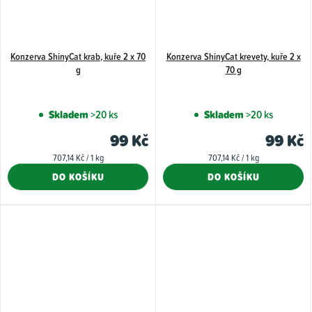
Konzerva ShinyCat krab, kuře 2 x 70
Konzerva ShinyCat krevety, kuře 2 x
g
70 g
Skladem
>20 ks
Skladem
>20 ks
99 Kč
99 Kč
Měrná
Měrná
707,14 Kč / 1 kg
707,14 Kč / 1 kg
cena:
cena:
DO KOŠÍKU
DO KOŠÍKU