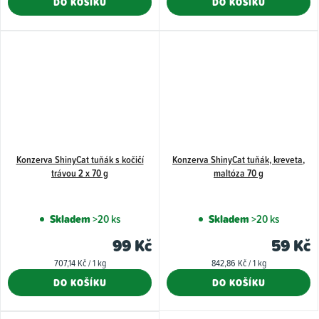
DO KOŠÍKU
DO KOŠÍKU
Konzerva ShinyCat tuňák s kočičí
Konzerva ShinyCat tuňák, kreveta,
trávou 2 x 70 g
maltóza 70 g
Skladem
>20 ks
Skladem
>20 ks
99 Kč
59 Kč
Měrná
Měrná
707,14 Kč / 1 kg
842,86 Kč / 1 kg
cena:
cena:
DO KOŠÍKU
DO KOŠÍKU