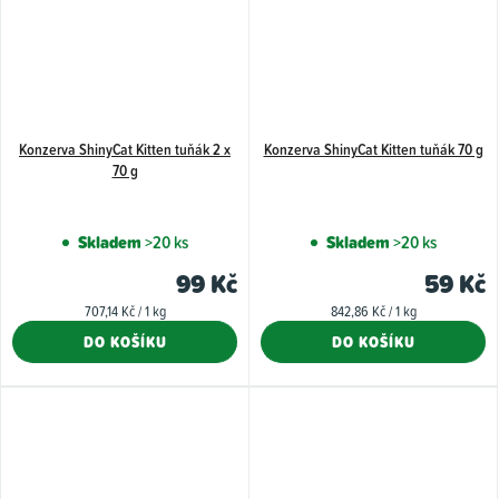
Konzerva ShinyCat Kitten tuňák 2 x
Konzerva ShinyCat Kitten tuňák 70 g
70 g
Skladem
>20 ks
Skladem
>20 ks
99 Kč
59 Kč
Měrná
Měrná
707,14 Kč / 1 kg
842,86 Kč / 1 kg
cena:
cena:
DO KOŠÍKU
DO KOŠÍKU