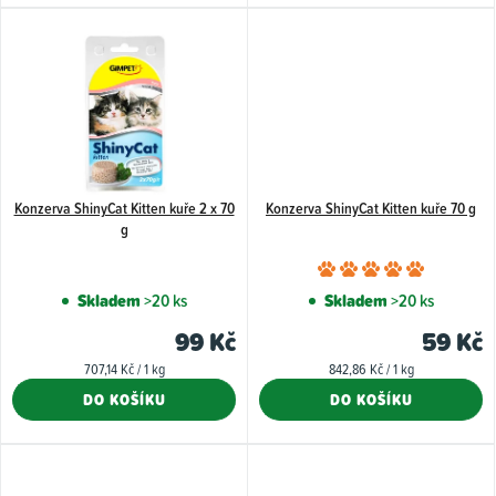
Konzerva ShinyCat Kitten kuře 2 x 70
Konzerva ShinyCat Kitten kuře 70 g
g
Průměr
hodnoce
Skladem
>20 ks
Skladem
>20 ks
produkt
99 Kč
59 Kč
je
Měrná
Měrná
707,14 Kč / 1 kg
842,86 Kč / 1 kg
5,0
cena:
cena:
DO KOŠÍKU
DO KOŠÍKU
z
5
hvězdiče