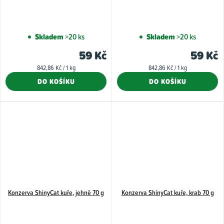
Skladem
>20 ks
Skladem
>20 ks
59 Kč
59 Kč
Měrná
Měrná
842,86 Kč / 1 kg
842,86 Kč / 1 kg
cena:
cena:
DO KOŠÍKU
DO KOŠÍKU
Konzerva ShinyCat kuře, jehně 70 g
Konzerva ShinyCat kuře, krab 70 g