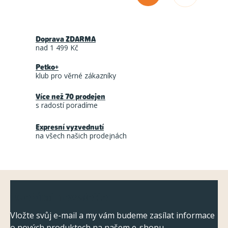
O
t
v
r
l
á
Doprava ZDARMA
á
n
nad 1 499 Kč
d
k
Petko+
a
o
klub pro věrné zákazníky
c
v
á
Více než 70 prodejen
í
s radostí poradíme
n
p
í
r
Expresní vyzvednutí
na všech našich prodejnách
v
k
y
Z
v
Odebírat newsletter
ý
á
p
p
Vložte svůj e-mail a my vám budeme zasílat informace
o nových produktech na našem e-shopu.