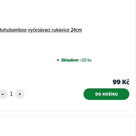
Huhubamboo vyčesávací rukavice 24cm
Skladem
>20 ks
99 Kč
DO KOŠÍKU