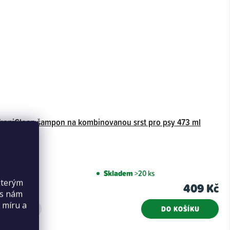
TropiClean šampon na kombinovanou srst pro psy 473 ml
Skladem
>20 ks
kterým
409 Kč
es nám
 míru a
DO KOŠÍKU