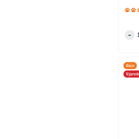
Akce
Výprod