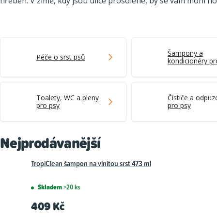
hřeben. V zimě, kdy jsou ulice prosolené, by se vám mohl hod
Šampony a
Péče o srst psů
kondicionéry pr
Toalety, WC a pleny
Čističe a odpu
pro psy
pro psy
Nejprodávanější
TropiClean šampon na vlnitou srst 473 ml
Skladem
>20 ks
409 Kč