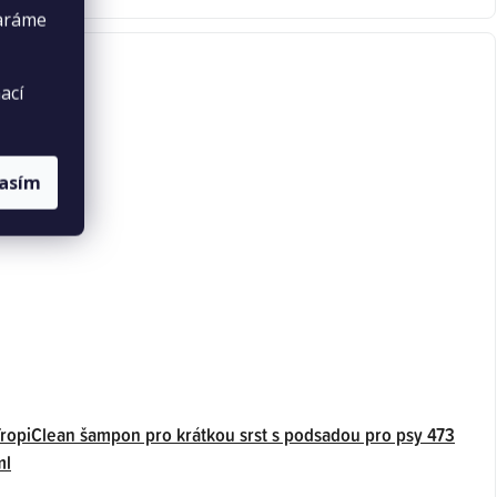
taráme
ací
lasím
TropiClean šampon pro krátkou srst s podsadou pro psy 473
ml