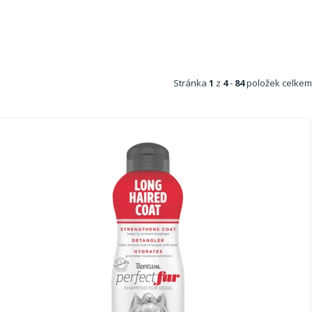
Stránka
1
z
4
-
84
položek celkem