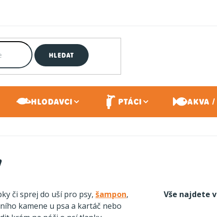
HLEDAT
HLODAVCI
PTÁCI
AKVA /
y
y či sprej do uší pro psy,
šampon
,
Vše najdete v
ubního kamene u psa a kartáč nebo