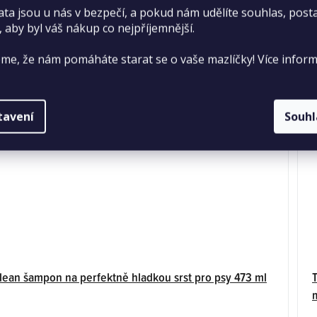
ata jsou u nás v bezpečí, a pokud nám udělíte souhlas, pos
5
, aby byl váš nákup co nejpříjemnější.
hvězdiček.
me, že nám pomáháte starat se o vaše mazlíčky! Více inform
tavení
Souh
lean šampon na perfektně hladkou srst pro psy 473 ml