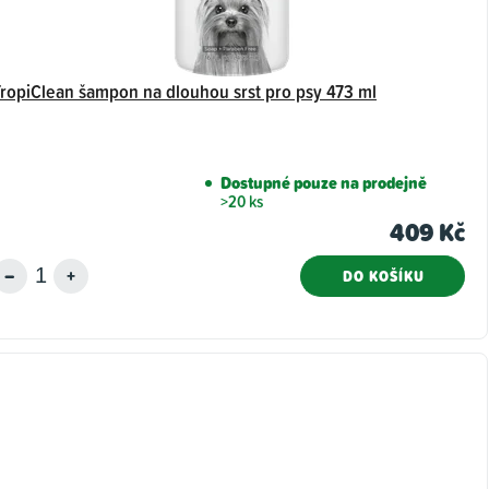
TropiClean šampon na dlouhou srst pro psy 473 ml
Dostupné pouze na prodejně
>20 ks
409 Kč
DO KOŠÍKU