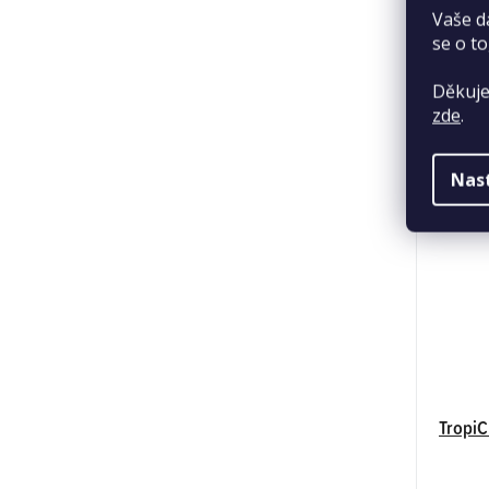
Vaše d
se o to
Děkuje
zde
.
Nas
TropiC