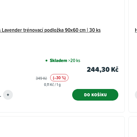
 Lavender trénovací podložka 90x60 cm | 30 ks
Skladem
>20 ks
244,30 Kč
(–30 %)
349 Kč
Měrná
0,11 Kč / 1 g
cena:
DO KOŠÍKU