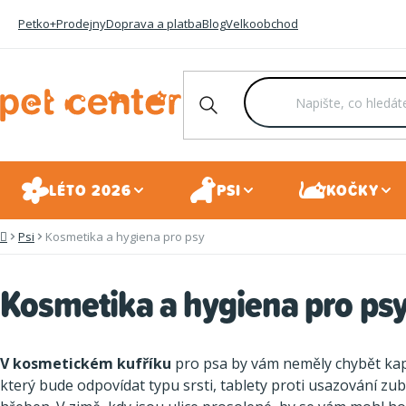
Přejít
Petko+
Prodejny
Doprava a platba
Blog
Velkoobchod
na
obsah
LÉTO 2026
PSI
KOČKY
Psi
Kosmetika a hygiena pro psy
Domů
Kosmetika a hygiena pro ps
V kosmetickém kufříku
pro psa by vám neměly chybět kapk
který bude odpovídat typu srsti, tablety proti usazování z