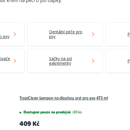
it krém na péči o psí tlapky.
Dentální péče pro
P
o psy
psy
zovače
Sáčky na psí
P
exkrementy
TropiClean šampon na dlouhou srst pro psy 473 ml
Dostupné pouze na prodejně
>20 ks
409 Kč