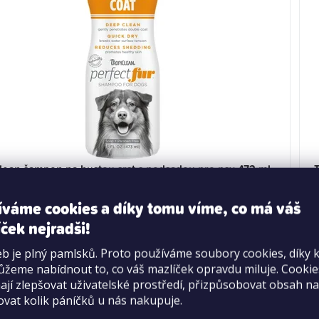
lean šampon na hustou srst s podsadou pro psy 473 ml
íváme cookies a díky tomu víme, co má váš
ček nejradši!
Průměrné
Skladem
>20 ks
hodnocení
b je plný pamlsků. Proto používáme soubory cookies, díky 
409 Kč
produktu
žeme nabídnout to, co váš mazlíček opravdu miluje. Cooki
je
jí zlepšovat uživatelské prostředí, přizpůsobovat obsah na
DO KOŠÍKU
ovat kolik páníčků u nás nakupuje.
5,0
z