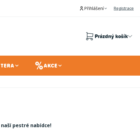
Přihlášení
Registrace
Prázdný košík
Nákupní
košík
 TERA
AKCE
 naší pestré nabídce!