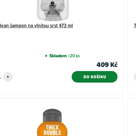
lean šampon na vlnitou srst 473 ml
Skladem
>20 ks
409 Kč
DO KOŠÍKU