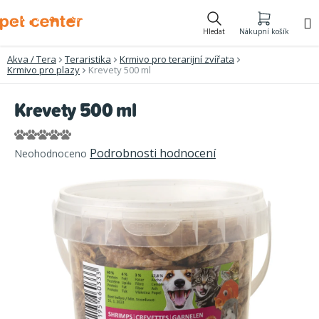
Přejít
na
Hledat
Nákupní košík
obsah
Akva / Tera
Teraristika
Krmivo pro terarijní zvířata
Krmivo pro plazy
Krevety 500 ml
Krevety 500 ml
Průměrné
Podrobnosti hodnocení
Neohodnoceno
hodnocení
produktu
je
0,0
z
5
hvězdiček.