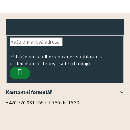
Z
Odebírat newsletter
á
p
a
t
Přihlášením k odběru novinek souhlasíte s
podmínkami ochrany osobních údajů
.
í
PŘIHLÁSIT
SE
Kontaktní formulář
+420 720 031 166 od 9:30 do 16:30