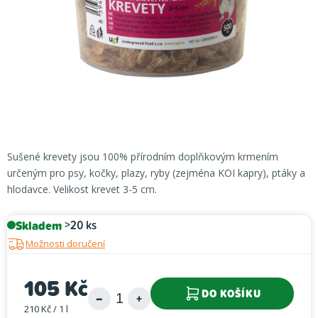
Sušené krevety jsou 100% přírodním doplňkovým krmením
určeným pro psy, kočky, plazy, ryby (zejména KOI kapry), ptáky a
hlodavce. Velikost krevet 3-5 cm.
Skladem
>20 ks
Možnosti doručení
105 Kč
DO KOŠÍKU
210 Kč / 1 l
Měrná cena: