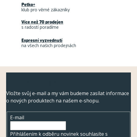
Petko+
d
klub pro věrné zákazníky
a
Více než 70 prodejen
c
s radostí poradíme
í
Expresní vyzvednutí
p
na všech našich prodejnách
r
v
k
Z
y
Odebírat newsletter
á
v
ý
p
Vložte svůj e-mail a my vám budeme zasílat informace
p
o nových produktech na našem e-shopu.
a
i
t
s
E-mail
í
u
Přihlášením k odběru novinek souhlasíte s