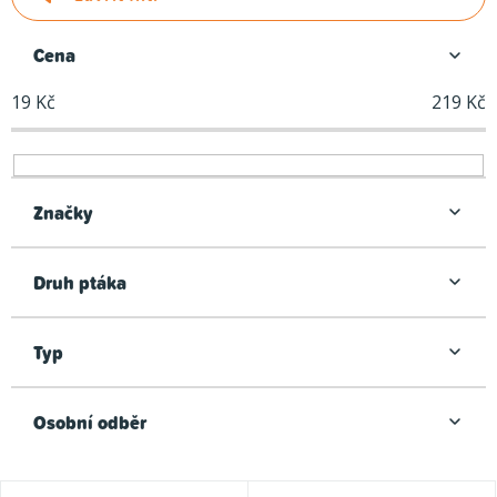
e
n
Cena
í
19
Kč
219
Kč
p
r
o
d
Značky
u
k
Druh ptáka
t
ů
Typ
Osobní odběr
V