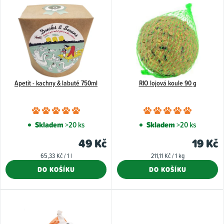
ý
p
i
s
p
Apetit - kachny & labutě 750ml
RIO lojová koule 90 g
r
o
Průměrné
Průměr
d
hodnocení
hodnoce
Skladem
>20 ks
Skladem
>20 ks
u
produktu
produkt
49 Kč
19 Kč
k
je
je
Měrná
Měrná
65,33 Kč / 1 l
211,11 Kč / 1 kg
5,0
5,0
t
cena:
cena:
DO KOŠÍKU
DO KOŠÍKU
z
z
ů
5
5
hvězdiček.
hvězdiče