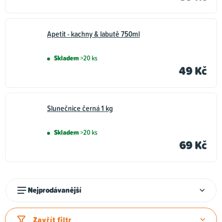
Apetit - kachny & labutě 750ml
Skladem
>20 ks
49 Kč
Slunečnice černá 1 kg
Skladem
>20 ks
69 Kč
Ř
Nejprodávanější
a
z
Zavřít filtr