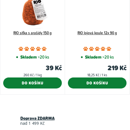
RIO síťka s arašídy 150 g
RIO lojová koule 12x 90 g
Průměrné
Průměr
hodnocení
hodnoce
Skladem
>20 ks
Skladem
>20 ks
produktu
produkt
39 Kč
219 Kč
je
je
Měrná
Měrná
260 Kč / 1 kg
18,25 Kč / 1 ks
5,0
5,0
cena:
cena:
DO KOŠÍKU
DO KOŠÍKU
z
z
5
5
hvězdiček.
hvězdiče
O
v
Doprava ZDARMA
l
nad 1 499 Kč
á