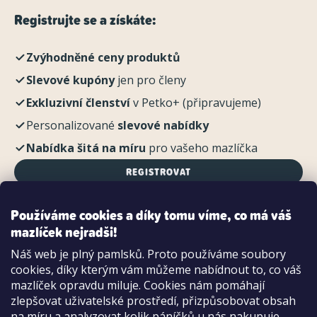
Registrujte se a získáte:
Zvýhodněné ceny produktů
Slevové kupóny
jen pro členy
Exkluzivní členství
v Petko+ (připravujeme)
Personalizované
slevové nabídky
Nabídka šitá na míru
pro vašeho mazlíčka
REGISTROVAT
Používáme cookies a díky tomu víme, co má váš
mazlíček nejradši!
Možnosti platby:
Náš web je plný pamlsků. Proto používáme soubory
Dobírkou
cookies, díky kterým vám můžeme nabídnout to, co váš
Hotově i kartou na pobočce
mazlíček opravdu miluje. Cookies nám pomáhají
zlepšovat uživatelské prostředí, přizpůsobovat obsah
na míru a analyzovat kolik páníčků u nás nakupuje.