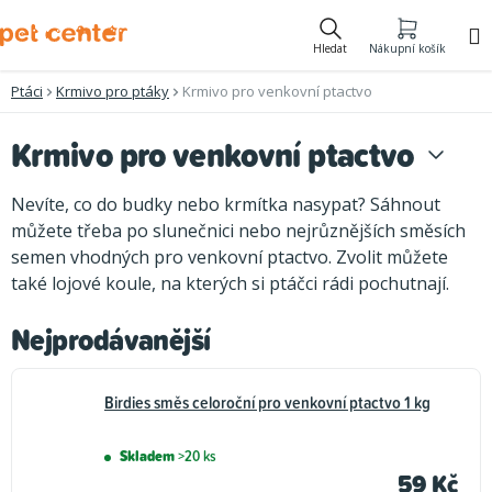
Přejít
na
Hledat
Nákupní košík
obsah
Ptáci
Krmivo pro ptáky
Krmivo pro venkovní ptactvo
Krmivo pro venkovní ptactvo
Nevíte, co do budky nebo krmítka nasypat? Sáhnout
můžete třeba po slunečnici nebo nejrůznějších směsích
semen vhodných pro venkovní ptactvo. Zvolit můžete
také lojové koule, na kterých si ptáčci rádi pochutnají.
Nejprodávanější
Birdies směs celoroční pro venkovní ptactvo 1 kg
Skladem
>20 ks
59 Kč