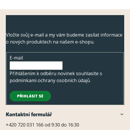
Z
Odebírat newsletter
á
p
Vložte svůj e-mail a my vám budeme zasílat informace
o nových produktech na našem e-shopu.
a
t
E-mail
í
Přihlášením k odběru novinek souhlasíte s
podmínkami ochrany osobních údajů
.
PŘIHLÁSIT SE
Kontaktní formulář
+420 720 031 166 od 9:30 do 16:30