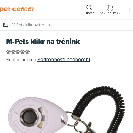
Přejít
na
Hledat
Nákupní košík
obsah
Psi
M-Pets klikr na trénink
M-Pets klikr na trénink
Průměrné
Podrobnosti hodnocení
Neohodnoceno
hodnocení
produktu
je
0,0
z
5
hvězdiček.