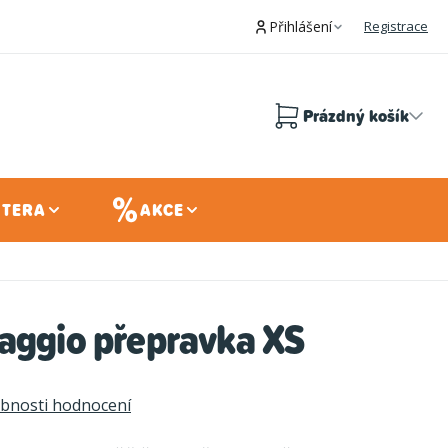
Přihlášení
Registrace
Prázdný košík
Nákupní
košík
 TERA
AKCE
iaggio přepravka XS
bnosti hodnocení