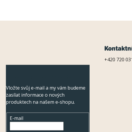
Z
Kontaktn
á
+420 720 031
p
Odebírat newsletter
a
Vložte svůj e-mail a my vám budeme
t
zasílat informace o nových
í
produktech na našem e-shopu.
E-mail