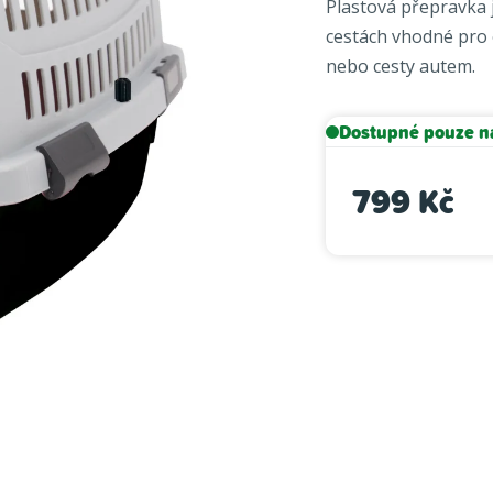
Plastová přepravka 
je
cestách vhodné pro o
0,0
nebo cesty autem.
z
5
hvězdiček.
Dostupné pouze n
799 Kč
Měrná cena: