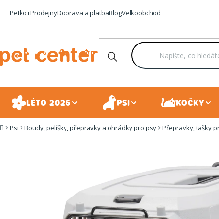
Přejít
Petko+
Prodejny
Doprava a platba
Blog
Velkoobchod
na
obsah
LÉTO 2026
PSI
KOČKY
Psi
Boudy, pelíšky, přepravky a ohrádky pro psy
Přepravky, tašky p
Domů