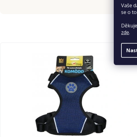
Vaše d
se o to
Děkuje
zde
.
Nas