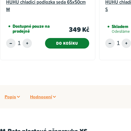
HUHU chladici podlozka seda 65x50cm
HUHU chladi
M
S
Dostupné pouze na
Skladem
349 Kč
prodejně
Odesíláme 
DO KOŠÍKU
Popis
Hodnocení