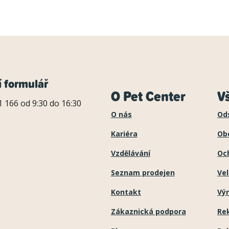
í formulář
O Pet Center
V
 166 od 9:30 do 16:30
O nás
Od
Kariéra
Ob
Vzdělávání
Oc
Seznam prodejen
Ve
Kontakt
Výr
Zákaznická podpora
Re