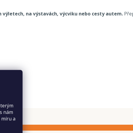
ch výletech, na výstavách, výcviku nebo cesty autem.
Pře
kterým
es nám
 míru a