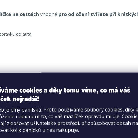
líčka na cestách
vhodné
pro odložení zvířete při krátký
řepravku do auta
: 44,4 cm x 28,5 cm x 23,4 cm.
íváme cookies a díky tomu víme, co má váš
ček nejradši!
b je plný pamlsků. Proto používáme soubory cookies, díky 
žeme nabídnout to, co váš mazlíček opravdu miluje. Cooki
jí zlepšovat uživatelské prostředí, přizpůsobovat obsah na
ovat kolik páníčků u nás nakupuje.