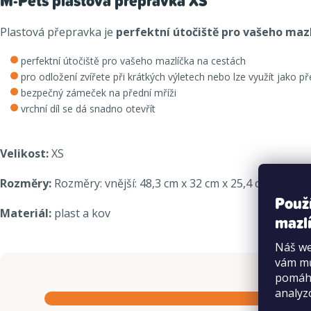
M-Pets plastová přepravka XS
Plastová přepravka je
perfektní útočiště pro vašeho maz
perfektní útočiště pro vašeho mazlíčka na cestách
pro odložení zvířete při krátkých výletech nebo lze využít jako p
bezpečný zámeček na přední mříži
vrchní díl se dá snadno otevřít
Velikost:
XS
Rozměry:
Rozměry: vnější: 48,3 cm x 32 cm x 25,4 cm, vnitřní
Použ
Materiál:
plast a kov
mazlí
Náš we
vám mů
pomáha
analyz