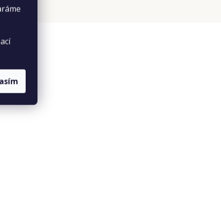
taráme
ací
lasím