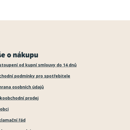
še o nákupu
stoupení od kupní smlouvy do 14 dnů
chodní podmínky pro spotřebitele
hrana osobních údajů
lkoobchodní prodej
obci
klamační řád