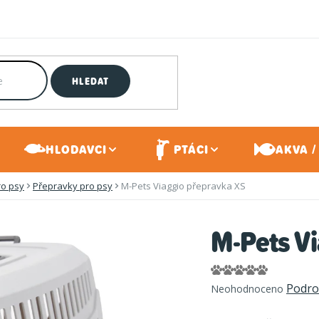
HLEDAT
HLODAVCI
PTÁCI
AKVA /
ro psy
Přepravky pro psy
M-Pets Viaggio přepravka XS
M-Pets V
Průměrné
Podro
Neohodnoceno
hodnocení
produktu