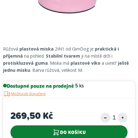
Růžová
plastová miska
2IN1 od GimDog je
praktická i
příjemná
na pohled.
Stabilní tvarem
ji na místě drží i
protiskluzová guma
. Miska má
plastové víko
a uvnitř
ještě
jednu misku
. Barva růžová, velikost M.
Dostupné pouze na prodejně
5 ks
Možnosti doručení
269,50 Kč
Měrná cena:
DO KOŠÍKU