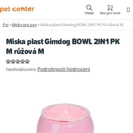
Přejít
na
Hledat
Nákupní košík
obsah
Psi
Misky pro psy
Miska plast Gimdog BOWL 2IN1 PK M růžová M
Miska plast Gimdog BOWL 2IN1 PK
M růžová M
Průměrné
Podrobnosti hodnocení
Neohodnoceno
hodnocení
produktu
je
0,0
z
5
hvězdiček.