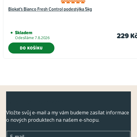
Biokat's Bianco Fresh Control podestýlka 5kg
Skladem
229 K
Odesíláme 7.8.2026
DO KOŠÍKU
Z
Odebírat newsletter
á
p
Vložte svůj e-mail a my vám budeme zasílat informace
o nových produktech na našem e-shopu.
a
t
E-mail