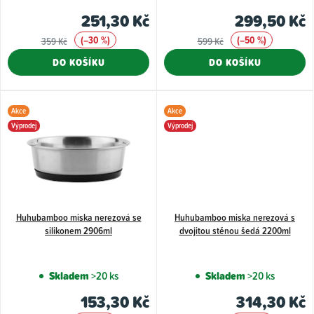
u
251,30 Kč
299,50 Kč
k
(–30 %)
(–50 %)
359 Kč
599 Kč
t
DO KOŠÍKU
DO KOŠÍKU
ů
Akce
Akce
Výprodej
Výprodej
Huhubamboo miska nerezová se
Huhubamboo miska nerezová s
silikonem 2906ml
dvojitou stěnou šedá 2200ml
Skladem
>20 ks
Skladem
>20 ks
153,30 Kč
314,30 Kč