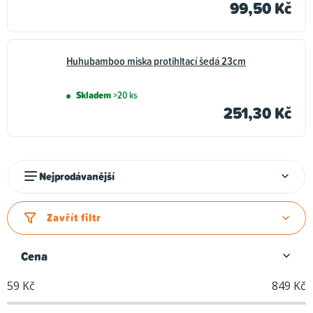
99,50 Kč
Huhubamboo miska protihltací šedá 23cm
Skladem
>20 ks
251,30 Kč
Ř
Nejprodávanější
a
z
Zavřít filtr
e
n
Cena
í
59
Kč
849
Kč
p