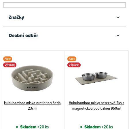
r
o
d
Značky
u
k
Osobní odběr
t
ů
V
Akce
Akce
ý
Výprodej
Výprodej
p
i
s
p
Huhubamboo miska protihltací šedá
Huhubamboo misky nerezové 2ks s
r
23cm
magnetickou podložkou 950ml
o
d
Skladem
>20 ks
Skladem
>20 ks