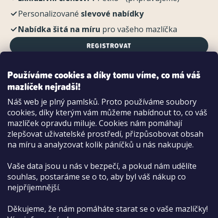
Personalizované
slevové nabídky
Nabídka šitá na míru
pro vašeho mazlíčka
REGISTROVAT
Používáme cookies a díky tomu víme, co má váš
mazlíček nejradši!
Možnosti platby:
Náš web je plný pamlsků. Proto používáme soubory
Dobírkou
cookies, díky kterým vám můžeme nabídnout to, co váš
Hotově i kartou na pobočce
mazlíček opravdu miluje. Cookies nám pomáhají
zlepšovat uživatelské prostředí, přizpůsobovat obsah
na míru a analyzovat kolik páníčků u nás nakupuje.
Vaše data jsou u nás v bezpečí, a pokud nám udělíte
souhlas, postaráme se o to, aby byl váš nákup co
nejpříjemnější.
Děkujeme, že nám pomáháte starat se o vaše mazlíčky!