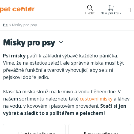
Přejít
na
Hledat
Nákupní košík
obsah
Psi
Misky pro psy
Misky pro psy
Psí misky
patří k základní výbavě každého páníčka.
Víme, že na estetice záleží, ale správná miska musí být
převážně funkční a tvarově vyhovující, aby se z ní
pejskovi dobře jedlo.
Klasická miska slouží na krmivo a vodu během dne. V
našem sortimentu naleznete také
cestovní misky
a láhev
na vodu, v kovovém i plastovém provedení.
Stačí si jen
vybrat a sladit to s polštářem a pelechem!
Lízací podložky pro
Pamlskovníky pro