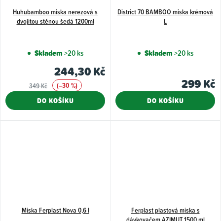
Huhubamboo miska nerezová s
District 70 BAMBOO miska krémová
dvojitou stěnou šedá 1200ml
L
Skladem
>20 ks
Skladem
>20 ks
244,30 Kč
299 Kč
(–30 %)
349 Kč
DO KOŠÍKU
DO KOŠÍKU
Miska Ferplast Nova 0,6 l
Ferplast plastová miska s
dávkovačem AZIMUT 1500 ml