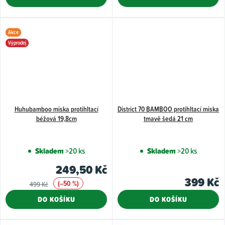
Akce
Výprodej
Huhubamboo miska protihltací
District 70 BAMBOO protihltací miska
béžová 19,8cm
tmavě šedá 21 cm
Skladem
>20 ks
Skladem
>20 ks
249,50 Kč
399 Kč
(–50 %)
499 Kč
DO KOŠÍKU
DO KOŠÍKU