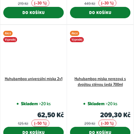
(–30 %)
(–30 %)
219 Kč
449 Kč
DO KOŠÍKU
DO KOŠÍKU
Akce
Akce
Výprodej
Výprodej
Huhubamboo univerzální miska 2v1
Huhubamboo miska nerezová s
dvojitou stěnou šedá 700ml
Skladem
>20 ks
Skladem
>20 ks
62,50 Kč
209,30 Kč
(–50 %)
(–30 %)
125 Kč
299 Kč
DO KOŠÍKU
DO KOŠÍKU