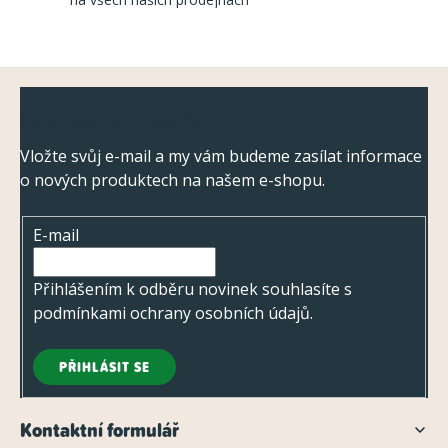
v
k
y
Z
v
Odebírat newsletter
ý
á
p
p
Vložte svůj e-mail a my vám budeme zasílat informace
i
o nových produktech na našem e-shopu.
a
s
t
u
E-mail
í
Přihlášením k odběru novinek souhlasíte s
podmínkami ochrany osobních údajů
.
PŘIHLÁSIT SE
Kontaktní formulář