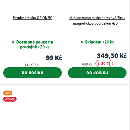
Ferplast miska ORION 50
Huhubamboo misky nerezové 2ks s
magnetickou podložkou 470ml
Dostupné pouze na
Skladem
>20 ks
prodejně
>20 ks
349,30 Kč
99 Kč
(–30 %)
499 Kč
Měrná
1,41 Kč / 1 g
cena:
DO KOŠÍKU
DO KOŠÍKU
Akce
Výprodej