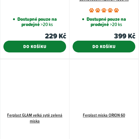
Průměr
hodnoce
Dostupné pouze na
Dostupné pouze na
prodejně
>20 ks
prodejně
>20 ks
produkt
je
229 Kč
399 Kč
5,0
DO KOŠÍKU
DO KOŠÍKU
z
5
hvězdiče
Ferplast GLAM velká sytě zelená
Ferplast miska ORION 60
miska