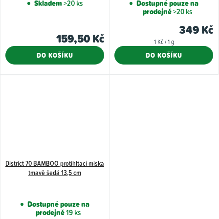
Skladem
>20 ks
Dostupné pouze na
prodejně
>20 ks
349 Kč
159,50 Kč
Měrná
1 Kč / 1 g
cena:
DO KOŠÍKU
DO KOŠÍKU
District 70 BAMBOO protihltací miska
tmavě šedá 13,5 cm
Dostupné pouze na
prodejně
19 ks