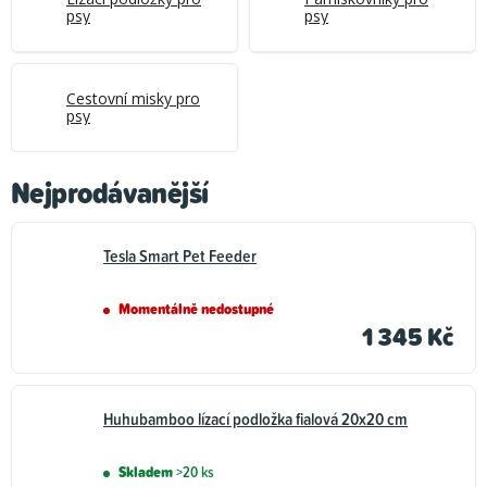
psy
psy
Cestovní misky pro
psy
Nejprodávanější
Tesla Smart Pet Feeder
Momentálně nedostupné
1 345 Kč
Huhubamboo lízací podložka fialová 20x20 cm
Skladem
>20 ks