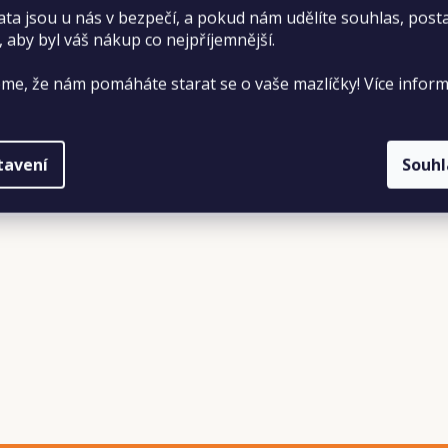
vitamin E 650 mg, vitamin D3 1200 iu, vitamin C 300 mg, vi
ata jsou u nás v bezpečí, a pokud nám udělíte souhlas, pos
, aby byl váš nákup co nejpříjemnější.
ku, 7,5 % hrubého popela, 3% Omega 6, 3% Hrubé vlákniny,
me, že nám pomáháte starat se o vaše mazlíčky! Více inform
tavení
Souh