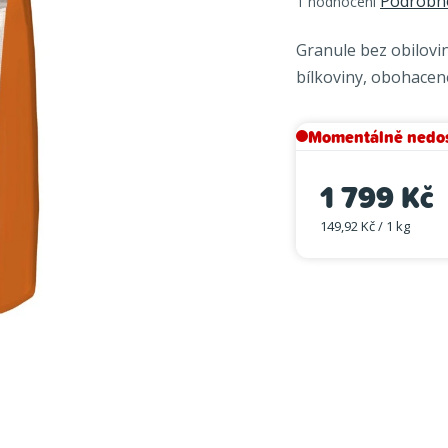
Podrobno
1 hodnocení
hodnocení
produktu
Granule bez obilovi
je
bílkoviny, obohacené
5,0
z
5
Momentálně nedo
hvězdiček.
1 799 Kč
149,92 Kč / 1 kg
Měrná cena: