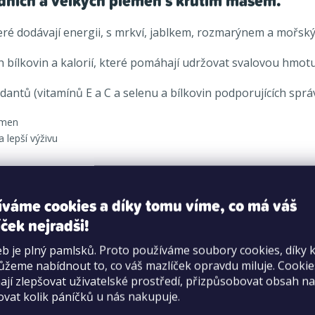
ředních a velkých plemen
s krůtím masem.
ré dodávají energii, s mrkví, jablkem, rozmarýnem a mořský
h bílkovin a kalorií, které pomáhají udržovat svalovou hmotu
antů (vitamínů E a C a selenu a bílkovin podporujících spr
emen
 lepší výživu
m vlákniny a minerálních látek
 srsti a dobře ošetřené kůži
íváme cookies a díky tomu víme, co má váš
ček nejradši!
b je plný pamlsků. Proto používáme soubory cookies, díky 
žeme nabídnout to, co váš mazlíček opravdu miluje. Cooki
jí zlepšovat uživatelské prostředí, přizpůsobovat obsah na
iny (15 %), sušený hrách* (15 %), oves* (12 %), hnědá rýže* (
ovat kolik páníčků u nás nakupuje.