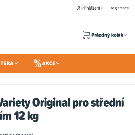
Přihlášení
Registrace
Prázdný košík
Nákupní
košík
 TERA
AKCE
Variety Original pro střední
tím 12 kg