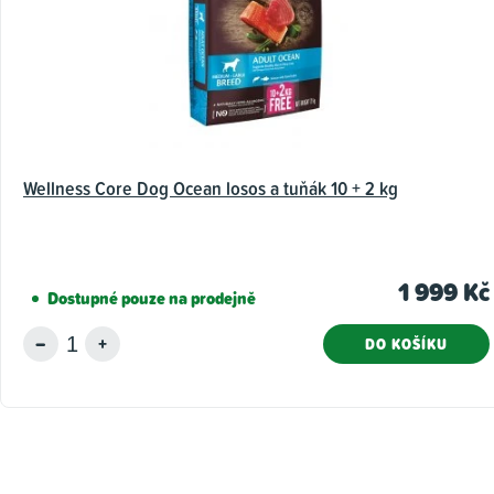
e
n
í
Wellness Core Dog Ocean losos a tuňák 10 + 2 kg
1 999 Kč
Dostupné pouze na prodejně
DO KOŠÍKU