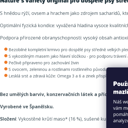
Nature´s variety original pro dospělé psy st
S hnědou rýží, ovsem a hrachem jako zdrojem sacharidů, kte
Optimální fyzická kondice: vyvážená hladina vysoce kvalitníc
Podpora přirozené obranyschopnosti: vysoký obsah antioxid
Bezobilné kompletní krmivo pro dospělé psy středně velkých pl
S vykostěným masem jako hlavní složkou - pro podporu trávení a
Pečlivě připraveno pro zachování živin
S ovocem, zeleninou a rostlinami rostlinného původu jako zdroje
Lesklá srst a zdravá kůže: Omega 3 a 6 a zinek přispívají k lesklé
Použ
mazlí
Bez umělých barviv, konzervačních látek a příchutí.
Náš we
Vyrobené ve Španělsku.
vám mů
pomáha
Složení
: Vykostěné krůtí maso* (16 %), sušené kuřecí bílkov
analyz