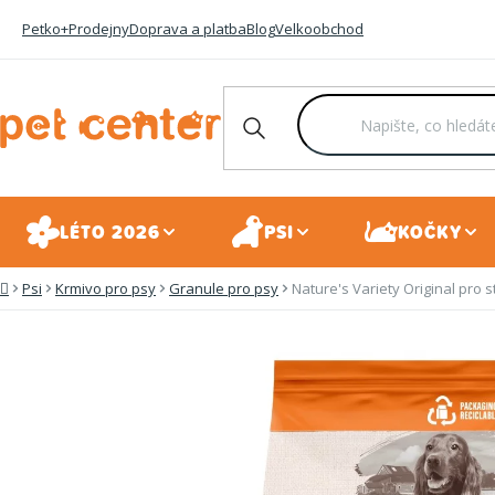
Přejít
Petko+
Prodejny
Doprava a platba
Blog
Velkoobchod
na
obsah
LÉTO 2026
PSI
KOČKY
Psi
Krmivo pro psy
Granule pro psy
Nature's Variety Original pro s
Domů