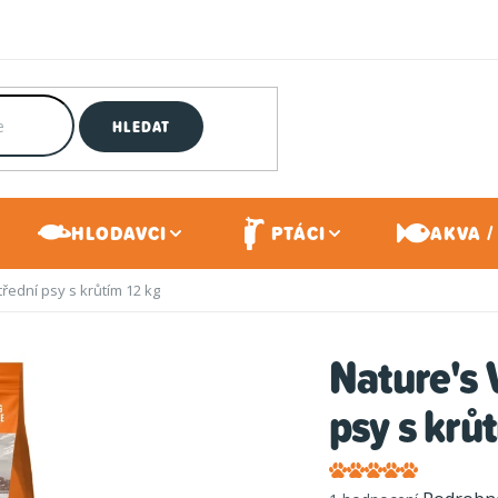
HLEDAT
HLODAVCI
PTÁCI
AKVA /
třední psy s krůtím 12 kg
Nature's 
psy s krů
Průměrné