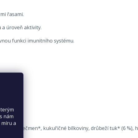
mi řasami.
 a úroveň aktivity.
ávnou funkci imunitního systému.
kterým
es nám
 míru a
7 %), celý ječmen*, kukuřičné bílkoviny, drůbeží tuk* (6 %),