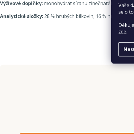
Výživové doplňky:
monohydrát síranu zinečnatého“ 370 mg, 
Vaše d
se o to
Analytické složky:
28 % hrubých bílkovin, 16 % hrubého tu
Děkuje
zde
.
Nas