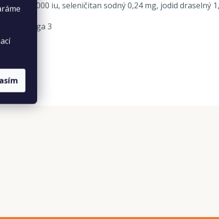
tamin A 27000 iu, seleničitan sodný 0,24 mg, jodid draselný
taráme
 0,2 % omega 3
ací
lasím