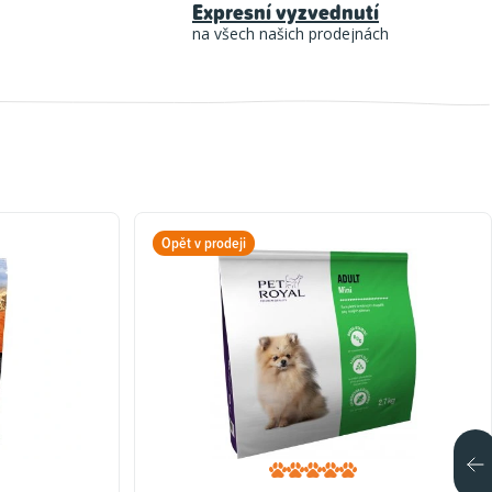
Expresní vyzvednutí
na všech našich prodejnách
Opět v prodeji