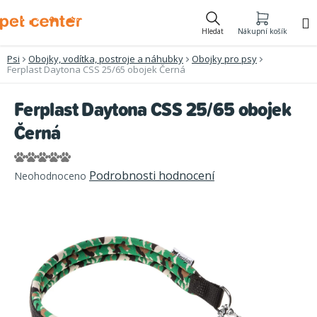
Přejít
na
Hledat
Nákupní košík
obsah
Psi
Obojky, vodítka, postroje a náhubky
Obojky pro psy
Ferplast Daytona CSS 25/65 obojek Černá
Ferplast Daytona CSS 25/65 obojek
Černá
Průměrné
Podrobnosti hodnocení
Neohodnoceno
hodnocení
produktu
je
0,0
z
5
hvězdiček.