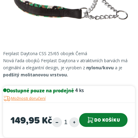
Ferplast Daytona CSS 25/65 obojek Černá
Nová řada obojků Ferplast Daytona v atraktivních barvách má
originální a elegantní design, je vyroben z
nylonu/kovu
a je
podšitý molitanovou vrstvou.
Dostupné pouze na prodejně
4 ks
Možnosti doručení
149,95 Kč
DO KOŠÍKU
Měrná cena: