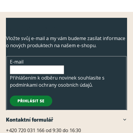
Z
Odebírat newsletter
á
p
Vložte svůj e-mail a my vám budeme zasílat informace
o nových produktech na našem e-shopu.
a
t
E-mail
í
Přihlášením k odběru novinek souhlasíte s
podmínkami ochrany osobních údajů
.
PŘIHLÁSIT SE
Kontaktní formulář
+420 720 031 166 od 9:30 do 16:30