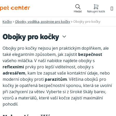
Přejít
na
Hledat
Nákupní košík
obsah
Kočky
Obojky, vodítka, postroje pro kočky
Obojky pro kočky
Obojky pro kočky
Obojky pro kočky nejsou jen praktickým doplňkem, ale
také elegantním způsobem, jak zajistit
bezpečnost
vašeho miláčka. V naší nabídce najdete obojky s
reflexními
prvky pro lepší viditelnost, obojky s
adresářem
, kam lze zapsat vaše kontaktní údaje, nebo
moderní obojky proti
parazitům
. Většina obojků pro
kočky je opatřená bezpečnostní sponou, která se uvolní
při zachycení za větev. Vyberte si z široké škály barev,
vzorů a materiálů, které vaší kočce zajistí maximální
pohodlí.