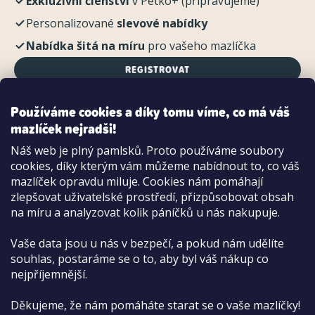
Exkluzivní členství
v Petko+ (připravujeme)
Personalizované
slevové nabídky
Nabídka šitá na míru
pro vašeho mazlíčka
REGISTROVAT
Používáme cookies a díky tomu víme, co má váš
mazlíček nejradši!
Možnosti platby:
Náš web je plný pamlsků. Proto používáme soubory
Dobírkou
cookies, díky kterým vám můžeme nabídnout to, co váš
Hotově i kartou na pobočce
mazlíček opravdu miluje. Cookies nám pomáhají
zlepšovat uživatelské prostředí, přizpůsobovat obsah
na míru a analyzovat kolik páníčků u nás nakupuje.
Vaše data jsou u nás v bezpečí, a pokud nám udělíte
souhlas, postaráme se o to, aby byl váš nákup co
nejpříjemnější.
Děkujeme, že nám pomáháte starat se o vaše mazlíčky!