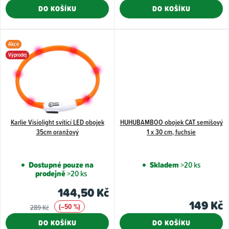
t
DO KOŠÍKU
DO KOŠÍKU
ů
Akce
Výprodej
Karlie Visiolight svíticí LED obojek
HUHUBAMBOO obojek CAT semišový
35cm oranžový
1 x 30 cm, fuchsie
Dostupné pouze na
Skladem
>20 ks
prodejně
>20 ks
144,50 Kč
149 Kč
(–50 %)
289 Kč
DO KOŠÍKU
DO KOŠÍKU