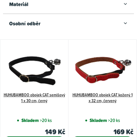
ů
Materiál
Osobní odběr
V
ý
p
i
s
p
HUHUBAMBOO obojek CAT semišový
HUHUBAMBOO obojek CAT kožený 1
r
1 x 30 cm, černý
x 32 cm, červený
o
d
Skladem
>20 ks
Skladem
>20 ks
u
149 Kč
169 Kč
k