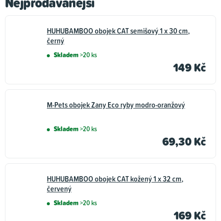
Nejprodávanější
HUHUBAMBOO obojek CAT semišový 1 x 30 cm,
černý
Skladem
>20 ks
149 Kč
M-Pets obojek Zany Eco ryby modro-oranžový
Skladem
>20 ks
69,30 Kč
HUHUBAMBOO obojek CAT kožený 1 x 32 cm,
červený
Skladem
>20 ks
169 Kč