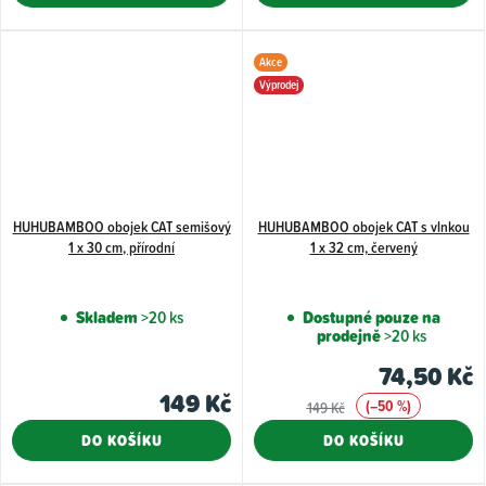
Akce
Výprodej
HUHUBAMBOO obojek CAT semišový
HUHUBAMBOO obojek CAT s vlnkou
1 x 30 cm, přírodní
1 x 32 cm, červený
Skladem
>20 ks
Dostupné pouze na
prodejně
>20 ks
74,50 Kč
149 Kč
(–50 %)
149 Kč
DO KOŠÍKU
DO KOŠÍKU