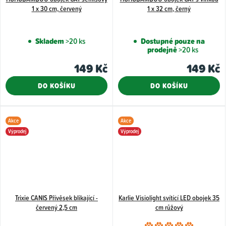
1 x 30 cm, červený
1 x 32 cm, černý
Skladem
>20 ks
Dostupné pouze na
prodejně
>20 ks
149 Kč
149 Kč
DO KOŠÍKU
DO KOŠÍKU
Akce
Akce
Výprodej
Výprodej
Trixie CANIS Přívěsek blikající -
Karlie Visiolight svítící LED obojek 35
červený 2,5 cm
cm růžový
Průměr