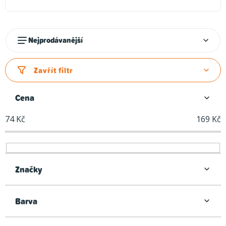
Ř
Nejprodávanější
a
z
Zavřít filtr
e
n
Cena
í
74
Kč
169
Kč
p
r
o
d
Značky
u
k
Barva
t