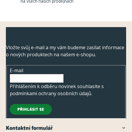
na všech našich prodejnách
r
v
k
Z
y
Odebírat newsletter
á
v
ý
p
Vložte svůj e-mail a my vám budeme zasílat informace
p
o nových produktech na našem e-shopu.
a
i
t
s
E-mail
í
u
Přihlášením k odběru novinek souhlasíte s
podmínkami ochrany osobních údajů
.
PŘIHLÁSIT SE
Kontaktní formulář