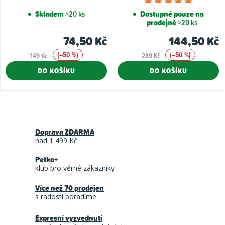
hodnoce
Skladem
>20 ks
Dostupné pouze na
prodejně
>20 ks
produkt
je
74,50 Kč
144,50 Kč
5,0
(–50 %)
(–50 %)
149 Kč
289 Kč
z
DO KOŠÍKU
DO KOŠÍKU
5
hvězdiče
O
v
Doprava ZDARMA
l
nad 1 499 Kč
á
Petko+
d
klub pro věrné zákazníky
a
Více než 70 prodejen
c
s radostí poradíme
í
Expresní vyzvednutí
p