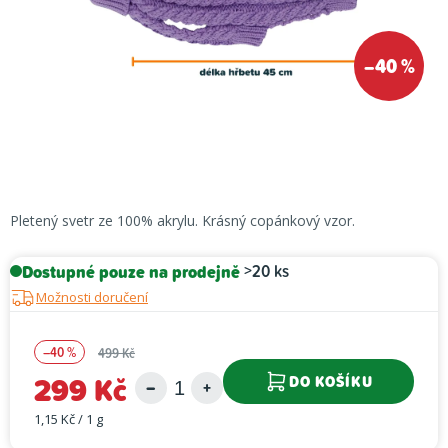
–40 %
Pletený svetr ze 100% akrylu. Krásný copánkový vzor.
Dostupné pouze na prodejně
>20 ks
Možnosti doručení
–40 %
499 Kč
299 Kč
DO KOŠÍKU
1,15 Kč / 1 g
Měrná cena: