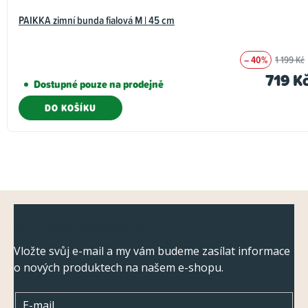
PAIKKA zimní bunda fialová M | 45 cm
– 40%
1 199 Kč
719 K
Dostupné pouze na prodejně
DO KOŠÍKU
Z
Odebírat newsletter
á
p
Vložte svůj e-mail a my vám budeme zasílat informace
o nových produktech na našem e-shopu.
a
t
E-mail