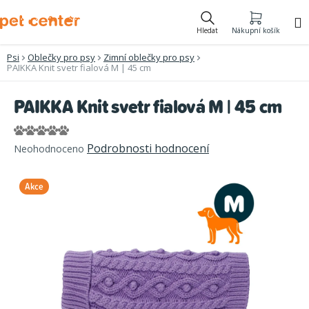
Přejít
na
Hledat
Nákupní košík
obsah
Psi
Oblečky pro psy
Zimní oblečky pro psy
PAIKKA Knit svetr fialová M | 45 cm
PAIKKA Knit svetr fialová M | 45 cm
Průměrné
Podrobnosti hodnocení
Neohodnoceno
hodnocení
produktu
Akce
je
0,0
z
5
hvězdiček.