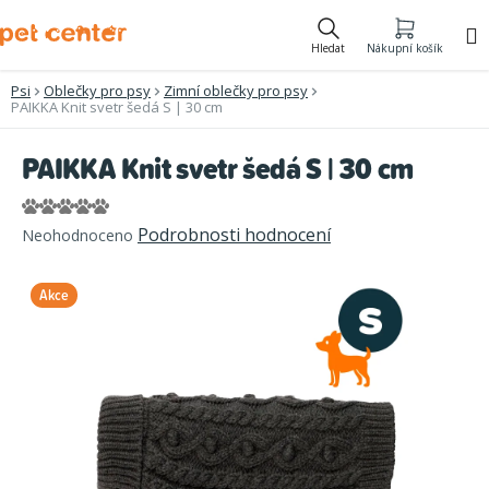
Přejít
na
Hledat
Nákupní košík
obsah
Psi
Oblečky pro psy
Zimní oblečky pro psy
PAIKKA Knit svetr šedá S | 30 cm
PAIKKA Knit svetr šedá S | 30 cm
Průměrné
Podrobnosti hodnocení
Neohodnoceno
hodnocení
produktu
Akce
je
0,0
z
5
hvězdiček.