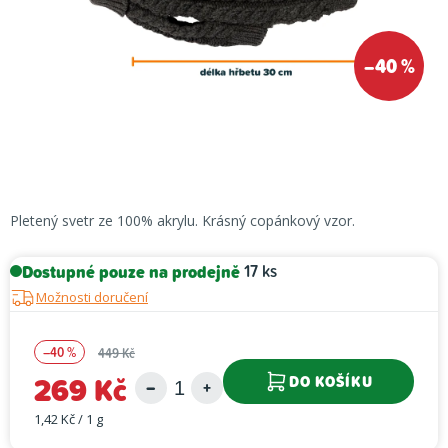
–40 %
Pletený svetr ze 100% akrylu. Krásný copánkový vzor.
Dostupné pouze na prodejně
17 ks
Možnosti doručení
–40 %
449 Kč
269 Kč
DO KOŠÍKU
1,42 Kč / 1 g
Měrná cena: