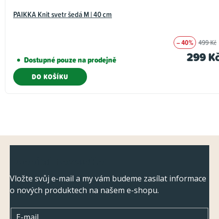
PAIKKA Knit svetr šedá M | 40 cm
– 40%
499 Kč
299 K
Dostupné pouze na prodejně
DO KOŠÍKU
Z
Odebírat newsletter
á
p
Vložte svůj e-mail a my vám budeme zasílat informace
o nových produktech na našem e-shopu.
a
t
E-mail