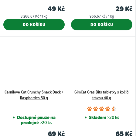
49 Kč
29 Kč
Měrná
Měrná
3 266,67 Kč / 1 kg
966,67 Kč / 1 kg
cena:
cena:
DO KOŠÍKU
DO KOŠÍKU
Carnilove Cat Crunchy Snack Duck +
GimCat Gras Bits tabletky s kočičí
Raspberries 50 g
trávou 40 g
Průměr
hodnoce
Dostupné pouze na
Skladem
>20 ks
prodejně
>20 ks
produkt
je
69 Kč
65 Kč