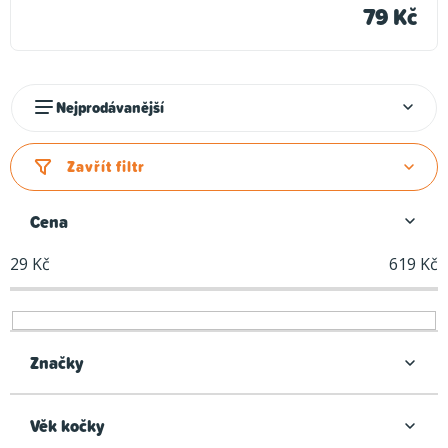
79 Kč
Ř
Nejprodávanější
a
z
Zavřít filtr
e
n
Cena
í
29
Kč
619
Kč
p
r
o
d
Značky
u
k
Věk kočky