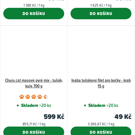
4,8
Měrná
Měrná
1 380 Kč / 1 kg
1 625 Kč / 1 kg
z
cena:
cena:
DO KOŠÍKU
DO KOŠÍKU
5
hvězdiče
Churu cat masové pyré mix - tuňák,
Inaba tuňákový filet pro kočky - krab
kuře 700 g
15 g
Průměrné
hodnocení
Skladem
>20 ks
Skladem
>20 ks
produktu
599 Kč
49 Kč
je
Měrná
Měrná
855,71 Kč / 1 kg
3 266,67 Kč / 1 kg
4,7
cena:
cena:
DO KOŠÍKU
DO KOŠÍKU
z