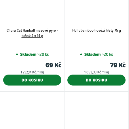
Churu Cat Hairball masové pyré -
Huhubamboo hovězí filety 75 g
tuňák 4 x 14 g
Skladem
>20 ks
Skladem
>20 ks
69 Kč
79 Kč
Měrná
Měrná
1 232,14 Kč / 1 kg
1 053,33 Kč / 1 kg
cena:
cena:
DO KOŠÍKU
DO KOŠÍKU