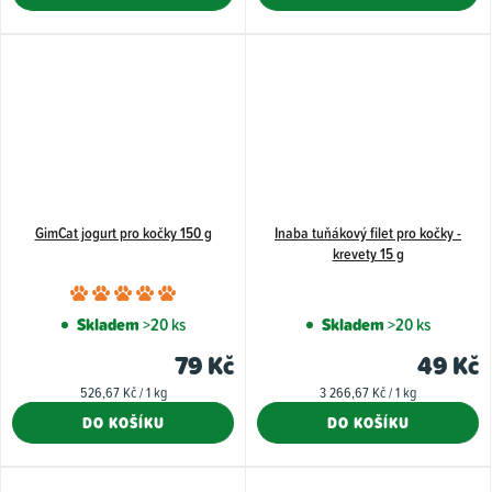
5
hvězdiček.
GimCat jogurt pro kočky 150 g
Inaba tuňákový filet pro kočky -
krevety 15 g
Průměrné
hodnocení
Skladem
>20 ks
Skladem
>20 ks
produktu
79 Kč
49 Kč
je
Měrná
Měrná
526,67 Kč / 1 kg
3 266,67 Kč / 1 kg
5,0
cena:
cena:
DO KOŠÍKU
DO KOŠÍKU
z
5
hvězdiček.