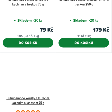
kachním a treskou 75 g
treskou 250 g
Skladem
>20 ks
Skladem
>20 ks
79 Kč
179 Kč
Měrná
Měrná
1 053,33 Kč / 1 kg
716 Kč / 1 kg
cena:
cena:
DO KOŠÍKU
DO KOŠÍKU
Huhubamboo kousky s kuřecím,
kachním a lososem 75 g