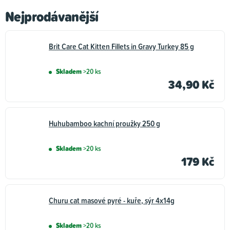
Nejprodávanější
Brit Care Cat Kitten Fillets in Gravy Turkey 85 g
Skladem
>20 ks
34,90 Kč
Huhubamboo kachní proužky 250 g
Skladem
>20 ks
179 Kč
Churu cat masové pyré - kuře, sýr 4x14g
Skladem
>20 ks