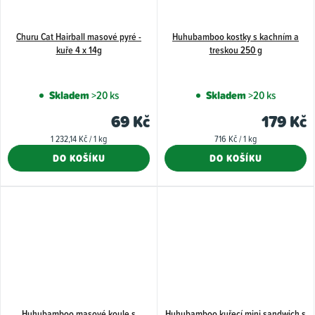
Churu Cat Hairball masové pyré -
Huhubamboo kostky s kachním a
kuře 4 x 14g
treskou 250 g
Skladem
>20 ks
Skladem
>20 ks
69 Kč
179 Kč
Měrná
Měrná
1 232,14 Kč / 1 kg
716 Kč / 1 kg
cena:
cena:
DO KOŠÍKU
DO KOŠÍKU
Huhubamboo masové koule s
Huhubamboo kuřecí mini sandwich s