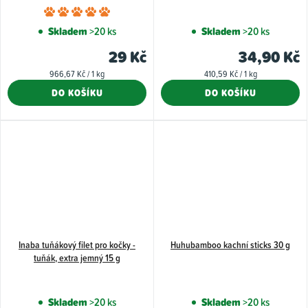
Průměrné
hodnocení
Skladem
>20 ks
Skladem
>20 ks
produktu
29 Kč
34,90 Kč
je
Měrná
Měrná
966,67 Kč / 1 kg
410,59 Kč / 1 kg
5,0
cena:
cena:
DO KOŠÍKU
DO KOŠÍKU
z
5
hvězdiček.
Inaba tuňákový filet pro kočky -
Huhubamboo kachní sticks 30 g
tuňák, extra jemný 15 g
Skladem
>20 ks
Skladem
>20 ks