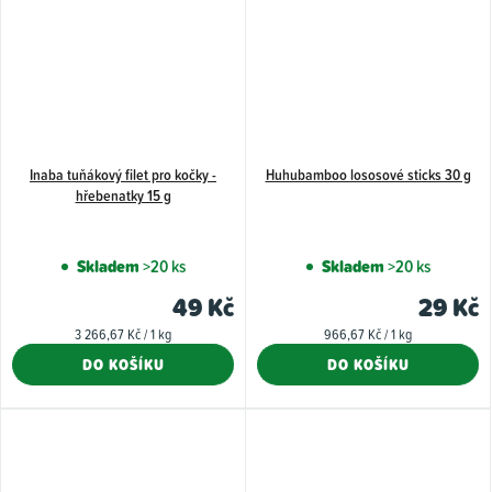
Inaba tuňákový filet pro kočky -
Huhubamboo lososové sticks 30 g
hřebenatky 15 g
Skladem
>20 ks
Skladem
>20 ks
49 Kč
29 Kč
Měrná
Měrná
3 266,67 Kč / 1 kg
966,67 Kč / 1 kg
cena:
cena:
DO KOŠÍKU
DO KOŠÍKU