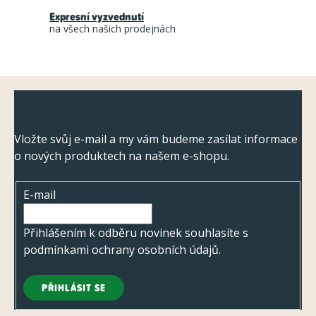
í
r
Expresní vyzvednutí
na všech našich prodejnách
v
k
y
Z
v
Odebírat newsletter
ý
á
p
p
Vložte svůj e-mail a my vám budeme zasílat informace
i
o nových produktech na našem e-shopu.
a
s
t
u
E-mail
í
Přihlášením k odběru novinek souhlasíte s
podmínkami ochrany osobních údajů
.
PŘIHLÁSIT SE