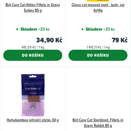
Brit Care Cat Kitten Fillets in Gravy
Churu cat masové pyré - kuře, sýr
r
Turkey 85 g
4x14g
o
d
Skladem
>20 ks
Skladem
>20 ks
u
34,90 Kč
79 Kč
k
Měrná
Měrná
410,59 Kč / 1 kg
1 410,71 Kč / 1 kg
t
cena:
cena:
DO KOŠÍKU
DO KOŠÍKU
ů
Huhubamboo jehněčí sticks 30 g
Brit Care Cat Sterilized. Fillets in
Gravy Rabbit 85 g