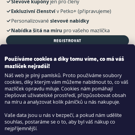
Slevové kupóny
jen pro členy
Exkluzivní členství
v Petko+ (připravujeme)
Personalizované
slevové nabídky
Nabídka šitá na míru
pro vašeho mazlíčka
REGISTROVAT
Používáme cookies a díky tomu víme, co má váš
mazlíček nejradši!
Možnosti platby:
Náš web je plný pamlsků. Proto používáme soubory
Dobírkou
cookies, díky kterým vám můžeme nabídnout to, co váš
Hotově i kartou na pobočce
mazlíček opravdu miluje. Cookies nám pomáhají
zlepšovat uživatelské prostředí, přizpůsobovat obsah
na míru a analyzovat kolik páníčků u nás nakupuje.
Vaše data jsou u nás v bezpečí, a pokud nám udělíte
souhlas, postaráme se o to, aby byl váš nákup co
nejpříjemnější.