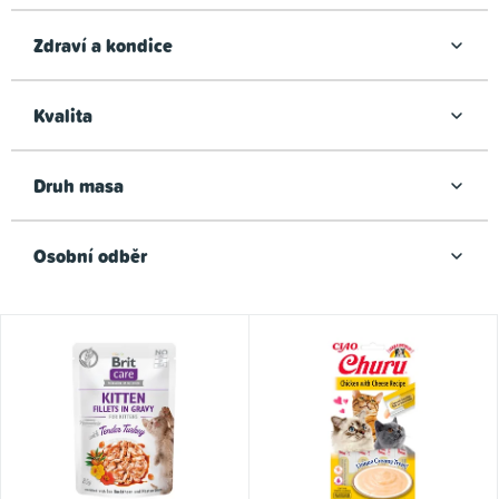
t
ů
Zdraví a kondice
Kvalita
Druh masa
Osobní odběr
V
ý
p
i
s
p