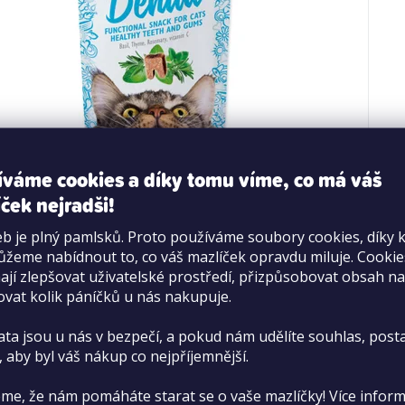
are Cat Snack Dental 50 g
íváme cookies a díky tomu víme, co má váš
ček nejradši!
b je plný pamlsků. Proto používáme soubory cookies, díky 
Skladem
>20 ks
žeme nabídnout to, co váš mazlíček opravdu miluje. Cooki
54,90 Kč
jí zlepšovat uživatelské prostředí, přizpůsobovat obsah na
ovat kolik páníčků u nás nakupuje.
Měrná
1 098 Kč / 1 kg
cena:
DO KOŠÍKU
ata jsou u nás v bezpečí, a pokud nám udělíte souhlas, pos
, aby byl váš nákup co nejpříjemnější.
me, že nám pomáháte starat se o vaše mazlíčky! Více inform