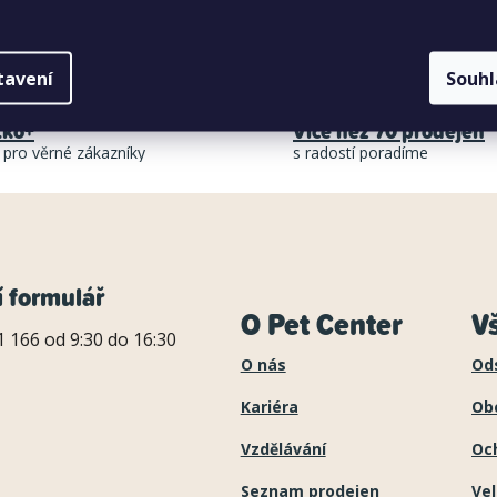
O
v
tavení
Souh
l
tko+
Více než 70 prodejen
á
 pro věrné zákazníky
s radostí poradíme
d
a
c
í
í formulář
O Pet Center
V
p
 166 od 9:30 do 16:30
r
O nás
Od
v
Kariéra
Ob
k
Vzdělávání
Oc
y
Seznam prodejen
Ve