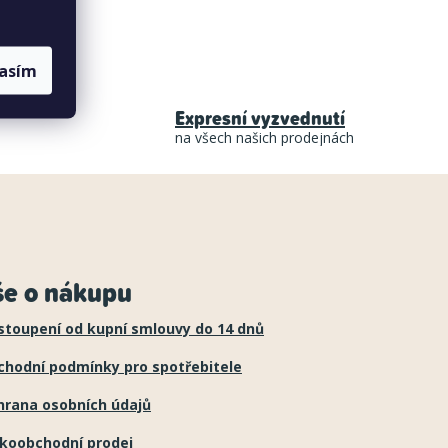
lasím
Expresní vyzvednutí
na všech našich prodejnách
še o nákupu
stoupení od kupní smlouvy do 14 dnů
chodní podmínky pro spotřebitele
hrana osobních údajů
lkoobchodní prodej