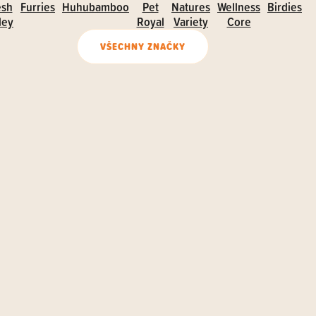
esh
Furries
Huhubamboo
Pet
Natures
Wellness
Birdies
ley
Royal
Variety
Core
VŠECHNY ZNAČKY