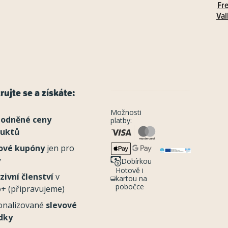
Fr
Val
rujte se a získáte:
Možnosti
odněné ceny
platby:
duktů
ové kupóny
jen pro
y
Dobírkou
Hotově i
zivní členství
v
kartou na
pobočce
+ (připravujeme)
onalizované
slevové
dky