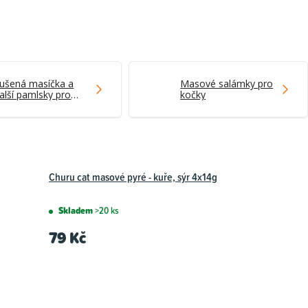
ušená masíčka a
Masové salámky pro
alší pamlsky pro
kočky
očky
Churu cat masové pyré - kuře, sýr 4x14g
Skladem
>20 ks
79 Kč