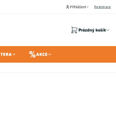
Přihlášení
Registrace
Prázdný košík
Nákupní
košík
 TERA
AKCE