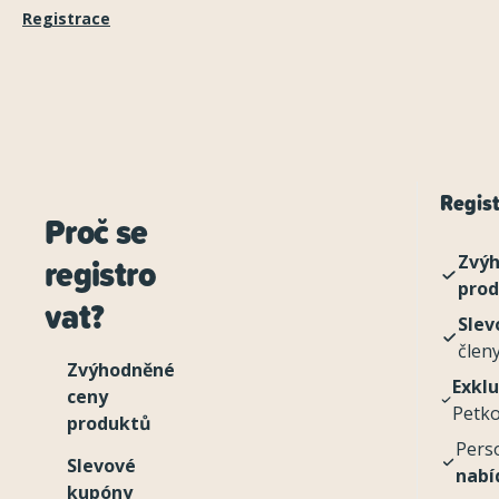
Registrace
Regist
Proč se
registro
Zvýh
pro
vat?
Slev
člen
Zvýhodněné
Exklu
ceny
Petko
produktů
Pers
Slevové
nabí
kupóny