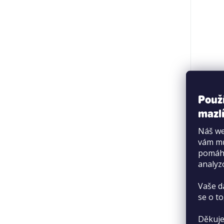
Brit C
Použ
mazlí
Náš we
vám mů
pomáha
analyz
Vaše d
se o to
Děkuje