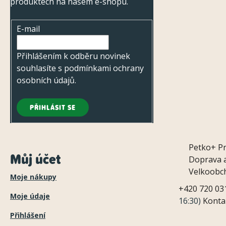
í
produktech na našem e-shopu.
E-mail
Přihlášením k odběru novinek
souhlasíte s
podmínkami ochrany
osobních údajů
.
PŘIHLÁSIT SE
Petko+
P
Můj účet
Doprava a
Velkoobc
Moje nákupy
+420 720 03
Moje údaje
16:30)
Konta
Přihlášení