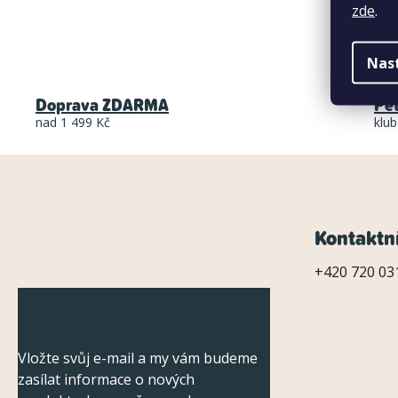
zde
.
Nas
Doprava ZDARMA
Pe
nad 1 499 Kč
klub
Z
Kontaktn
á
+420 720 031
p
Odebírat newsletter
a
Vložte svůj e-mail a my vám budeme
t
zasílat informace o nových