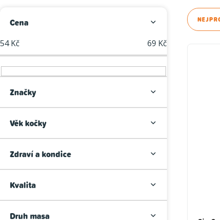
P
Ř
NEJPR
Cena
o
a
54
Kč
69
Kč
V
s
z
ý
t
e
p
r
n
Značky
i
a
í
s
Věk kočky
n
p
p
n
r
Zdraví a kondice
r
í
o
o
p
d
Kvalita
d
a
u
u
Druh masa