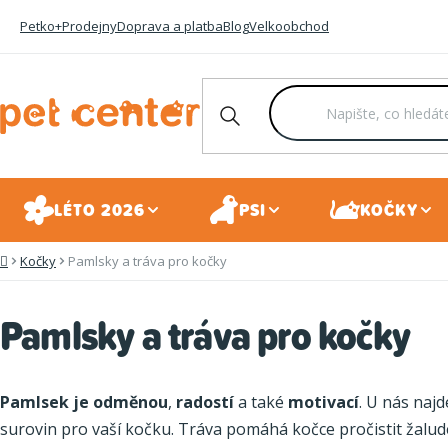
Přejít
Petko+
Prodejny
Doprava a platba
Blog
Velkoobchod
na
obsah
LÉTO 2026
PSI
KOČKY
Kočky
Pamlsky a tráva pro kočky
Domů
Pamlsky a tráva pro kočky
Pamlsek je odměnou
,
radostí
a také
motivací
. U nás najd
surovin pro vaší kočku. Tráva pomáhá kočce pročistit žalud