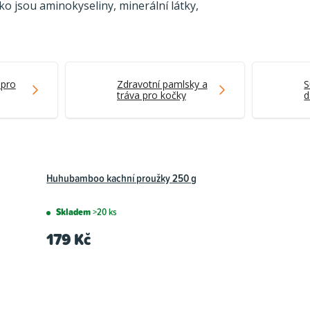
ko jsou aminokyseliny, minerální látky,
 pro
Zdravotní pamlsky a
S
tráva pro kočky
d
k
Huhubamboo kachní proužky 250 g
Skladem
>20 ks
179 Kč