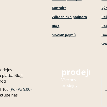
v
Kontakt
Výr
ý
Zákaznická podpora
Re
p
i
Blog
Re
s
Slovník pojmů
Do
u
Wh
Naše
prodejny
rodejny
 platba
Blog
Všechny
hod
prodejny
1 166
(Po–Pá 9:00–
ktujte nás