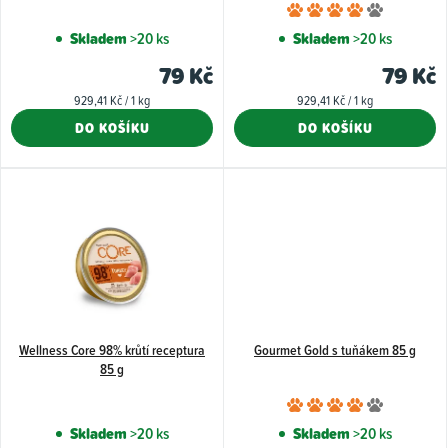
Průměr
d
hodnoce
Skladem
>20 ks
Skladem
>20 ks
u
produkt
79 Kč
79 Kč
k
je
Měrná
Měrná
929,41 Kč / 1 kg
929,41 Kč / 1 kg
4,0
t
cena:
cena:
DO KOŠÍKU
DO KOŠÍKU
z
ů
5
hvězdiče
Wellness Core 98% krůtí receptura
Gourmet Gold s tuňákem 85 g
85 g
Průměr
hodnoce
Skladem
>20 ks
Skladem
>20 ks