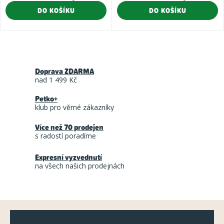
cena:
cena:
DO KOŠÍKU
DO KOŠÍKU
O
v
Doprava ZDARMA
l
nad 1 499 Kč
á
Petko+
d
klub pro věrné zákazníky
a
Více než 70 prodejen
c
s radostí poradíme
í
Expresní vyzvednutí
p
na všech našich prodejnách
r
v
k
Z
y