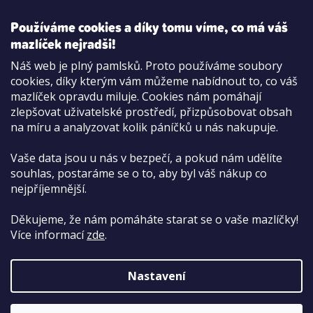
Používáme cookies a díky tomu víme, co má váš
mazlíček nejradši!
Možnosti platby:
Náš web je plný pamlsků. Proto používáme soubory
Dobírkou
cookies, díky kterým vám můžeme nabídnout to, co váš
Hotově i kartou na pobočce
mazlíček opravdu miluje. Cookies nám pomáhají
zlepšovat uživatelské prostředí, přizpůsobovat obsah
na míru a analyzovat kolik páníčků u nás nakupuje.
Vaše data jsou u nás v bezpečí, a pokud nám udělíte
souhlas, postaráme se o to, aby byl váš nákup co
nejpříjemnější.
Děkujeme, že nám pomáháte starat se o vaše mazlíčky!
Více informací
zde
.
Nastavení
Copyright 2026
PetCenter.cz
. Všechna práva
vyhrazena.
Upravit nastavení cookies