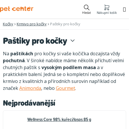
Přejít
na
Hledat
Nákupní košík
obsah
Kočky
Krmivo pro kočky
Paštiky pro kočky
Paštiky pro kočky
Na
paštikách
pro kočky si vaše kočička dozajista vždy
pochutná
. V široké nabídce máme několik příchutí velmi
chutných paštik s
vysokým podílem masa
a v
praktickém balení. Jedná se o kompletní nebo doplňkové
krmivo z kvalitních a přírodních surovin například od
značek
Animonda
, nebo
Gourmet
.
Nejprodávanější
Wellness Core 98% kuřecí/losos 85 g