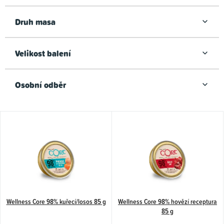
Druh masa
Velikost balení
Osobní odběr
V
ý
p
i
s
p
Wellness Core 98% kuřecí/losos 85 g
Wellness Core 98% hovězí receptura
r
85 g
o