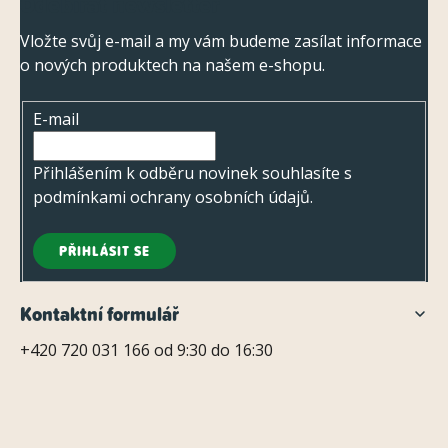
Odebírat newsletter
á
v
ý
p
Vložte svůj e-mail a my vám budeme zasílat informace
p
o nových produktech na našem e-shopu.
a
i
t
s
E-mail
í
u
Přihlášením k odběru novinek souhlasíte s
podmínkami ochrany osobních údajů
.
PŘIHLÁSIT SE
Kontaktní formulář
+420 720 031 166 od 9:30 do 16:30