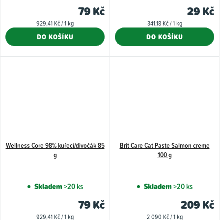
produkt
79 Kč
29 Kč
je
Měrná
Měrná
929,41 Kč / 1 kg
341,18 Kč / 1 kg
4,0
cena:
cena:
DO KOŠÍKU
DO KOŠÍKU
z
5
hvězdiče
Wellness Core 98% kuřecí/divočák 85
Brit Care Cat Paste Salmon creme
g
100 g
Skladem
>20 ks
Skladem
>20 ks
79 Kč
209 Kč
Měrná
Měrná
929,41 Kč / 1 kg
2 090 Kč / 1 kg