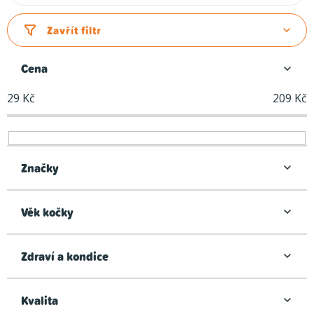
a
z
Zavřít filtr
e
n
Cena
í
29
Kč
209
Kč
p
r
o
d
Značky
u
k
Věk kočky
t
ů
Zdraví a kondice
Kvalita