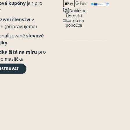
ové kupóny
jen pro
y
Dobírkou
Hotově i
zivní členství
v
kartou na
pobočce
+ (připravujeme)
onalizované
slevové
dky
dka šitá na míru
pro
o mazlíčka
ISTROVAT