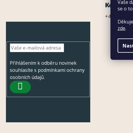
Vaše d
Z
Kontaktn
se o to
á
+420 720 031
Děkuje
p
zde
.
Odebírat newsletter
a
Nas
t
í
Přihlášením k odběru novinek
souhlasíte s
podmínkami ochrany
osobních údajů
.
PŘIHLÁSIT
SE