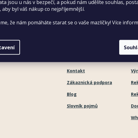
ata jsou u nás v bezpečí, a pokud nám udělíte souhlas, pos
í
í formulář
, aby byl váš nákup co nejpříjemnější.
O Pet Center
V
p
 166 od 9:30 do 16:30
me, že nám pomáháte starat se o vaše mazlíčky! Více inform
r
O nás
Od
v
Kariéra
Ob
k
tavení
Souh
Vzdělávání
Oc
y
Seznam prodejen
Ve
v
Kontakt
Výr
ý
Zákaznická podpora
Re
p
i
Blog
Re
s
Slovník pojmů
Do
u
Wh
Naše