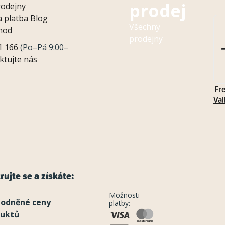
prodejny
rodejny
 platba
Blog
Všechny
hod
prodejny
1 166
(Po–Pá 9:00–
ktujte nás
Fr
Val
rujte se a získáte:
Možnosti
odněné ceny
platby:
duktů