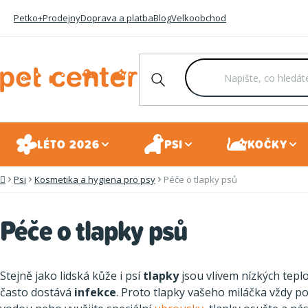
Přejít
Petko+
Prodejny
Doprava a platba
Blog
Velkoobchod
na
obsah
LÉTO 2026
PSI
KOČKY
Psi
Kosmetika a hygiena pro psy
Péče o tlapky psů
Domů
Péče o tlapky psů
Stejně jako lidská kůže i psí
tlapky
jsou vlivem nízkých teplo
často dostává
infekce
. Proto tlapky vašeho miláčka vždy p