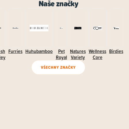
Naše značky
esh
Furries
Huhubamboo
Pet
Natures
Wellness
Birdies
ley
Royal
Variety
Core
VŠECHNY ZNAČKY