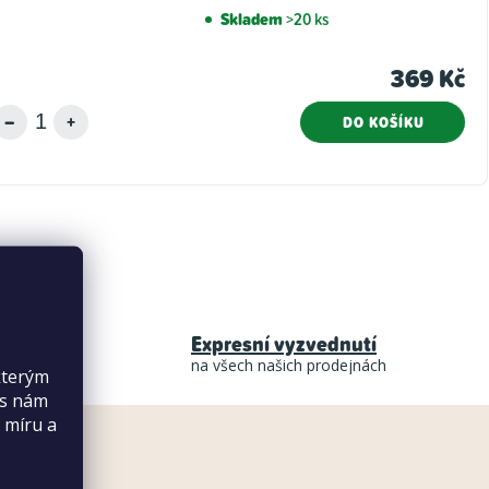
Skladem
>20 ks
369 Kč
DO KOŠÍKU
Expresní vyzvednutí
na všech našich prodejnách
kterým
es nám
 míru a