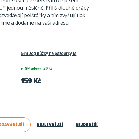
sledně ošetřete dětským olejíčkem.
poň jednou měsíčně. Příliš dlouhé drápy
edávají polštářky a tím zvyšují tlak
líme a dodáme na vaší adresu.
GimDog nůžky na pazourky M
Skladem
>20 ks
159 Kč
ODÁVANĚJŠÍ
NEJLEVNĚJŠÍ
NEJDRAŽŠÍ