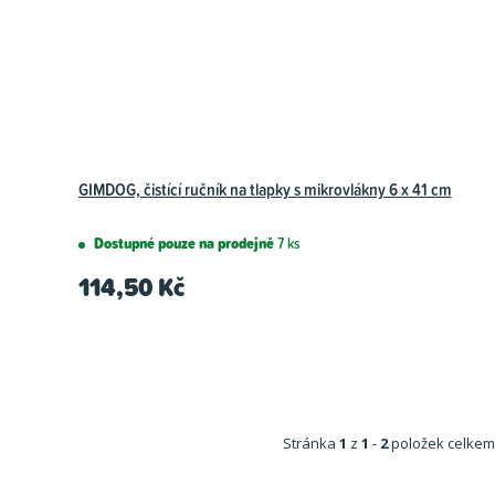
GIMDOG, čistící ručník na tlapky s mikrovlákny 6 x 41 cm
Dostupné pouze na prodejně
7 ks
114,50 Kč
Stránka
1
z
1
-
2
položek celkem