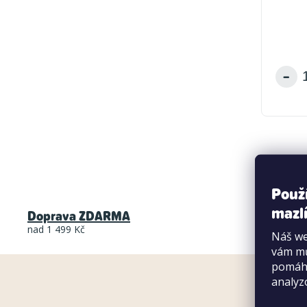
ů
Použ
mazlí
Doprava ZDARMA
Pe
nad 1 499 Kč
klub
Náš we
vám mů
pomáha
analyz