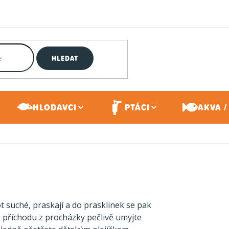
HLEDAT
HLODAVCI
PTÁCI
AKVA /
t suché, praskají a do prasklinek se pak
o příchodu z procházky pečlivě umyjte