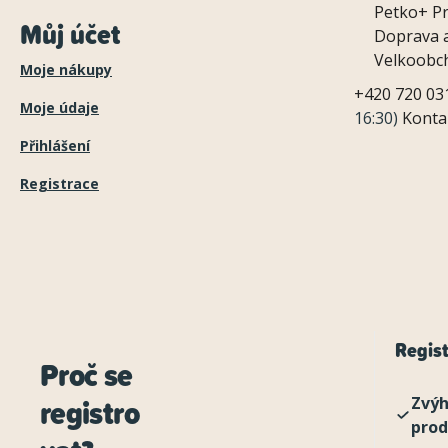
Petko+
P
Můj účet
Doprava a
Velkoobc
Moje nákupy
+420 720 03
Moje údaje
16:30)
Konta
Přihlášení
Registrace
Regist
Proč se
registro
Zvýh
pro