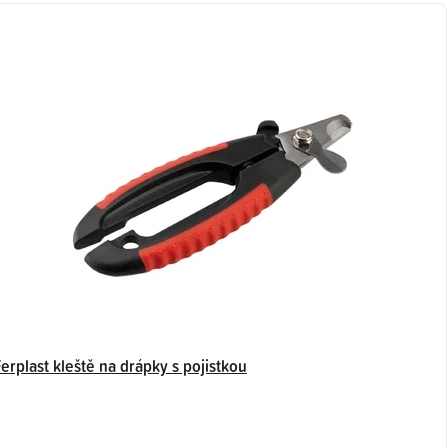
erplast kleště na drápky s pojistkou