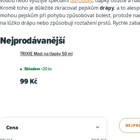
vodou nebo využijte speciální
ubrousky
, tlapky osušte a ná
Kromě toho je důležité zkracovat pejskům
drápy
, a to ales
mohou pejskům při pohybu způsobovat bolest, protože nadzv
na lůžko drápu nebo způsobují roztažení prstů. Rychle zaba
Nejprodávanější
TRIXIE Mast na tlapky 50 ml
Skladem
>20 ks
99 Kč
P
Ř
NEJPR
Cena
o
a