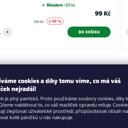
Skladem
>20 ks
99 Kč
(–50 %)
199 Kč
DO KOŠÍKU
O
v
íváme cookies a díky tomu víme, co má váš
l
ček nejradši!
tko+
Více než 70 prodejen
á
 pro věrné zákazníky
s radostí poradíme
b je plný pamlsků. Proto používáme soubory cookies, díky 
d
žeme nabídnout to, co váš mazlíček opravdu miluje. Cooki
jí zlepšovat uživatelské prostředí, přizpůsobovat obsah na
a
ovat kolik páníčků u nás nakupuje.
c