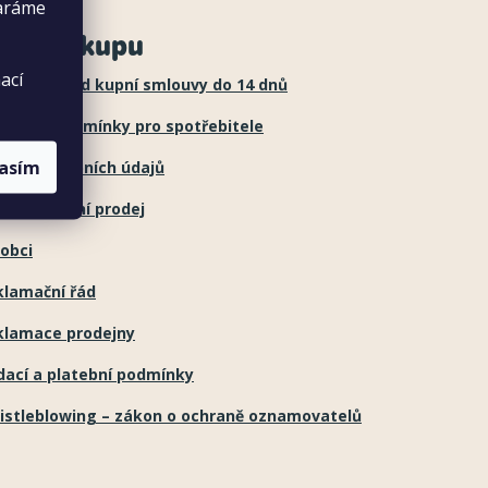
taráme
še o nákupu
ací
stoupení od kupní smlouvy do 14 dnů
chodní podmínky pro spotřebitele
lasím
hrana osobních údajů
lkoobchodní prodej
obci
klamační řád
klamace prodejny
dací a platební podmínky
istleblowing – zákon o ochraně oznamovatelů