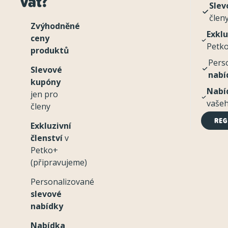
vat?
Slev
člen
Zvýhodněné
Exklu
ceny
Petko
produktů
Pers
Slevové
nabí
kupóny
Nabí
jen pro
vašeh
členy
REG
Exkluzivní
členství
v
Petko+
(připravujeme)
Personalizované
slevové
nabídky
Nabídka