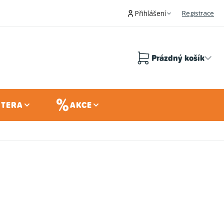
Přihlášení
Registrace
Prázdný košík
Nákupní
košík
 TERA
AKCE