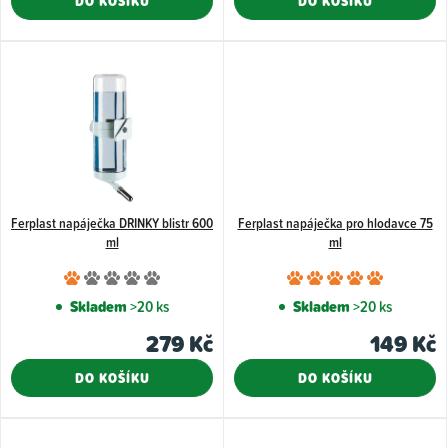
DO KOŠÍKU
DO KOŠÍKU
z
ů
5
hvězdiček.
Ferplast napáječka DRINKY blistr 600
Ferplast napáječka pro hlodavce 75
ml
ml
Průměrné
Průměr
hodnocení
hodnoce
Skladem
>20 ks
Skladem
>20 ks
produktu
produkt
279 Kč
149 Kč
je
je
1,0
5,0
DO KOŠÍKU
DO KOŠÍKU
z
z
5
5
hvězdiček.
hvězdiče