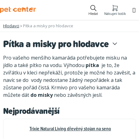
Přejít
na
Hledat
Nákupní košík
obsah
Hlodavci
Pítka a misky pro hlodavce
Pítka a misky pro hlodavce
Pro vašeho menšího kamaráda potřebujete misku na
jídlo a také pítko na vodu. Výhodou
pítka
je to, že
zvířátku v kleci nepřekáží, protože je možné ho zavěsit, a
navíc se do vody nedostane žádný nepořádek a tak
zůstane pořád čistá. Krmivo pro vašeho kamaráda
můžete dát
do misky
nebo závěsných jeslí.
Nejprodávanější
Trixie Natural Living dřevěný stojan na seno