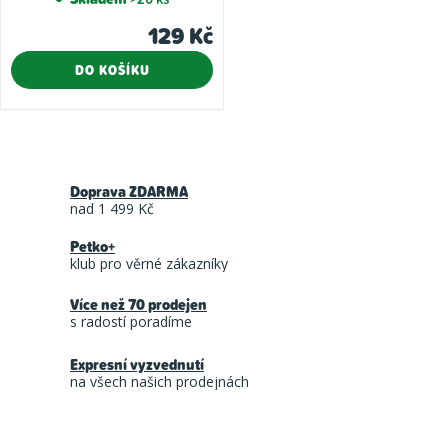
129 Kč
DO KOŠÍKU
O
v
Doprava ZDARMA
l
nad 1 499 Kč
á
Petko+
d
klub pro věrné zákazníky
a
Více než 70 prodejen
c
s radostí poradíme
í
Expresní vyzvednutí
p
na všech našich prodejnách
r
v