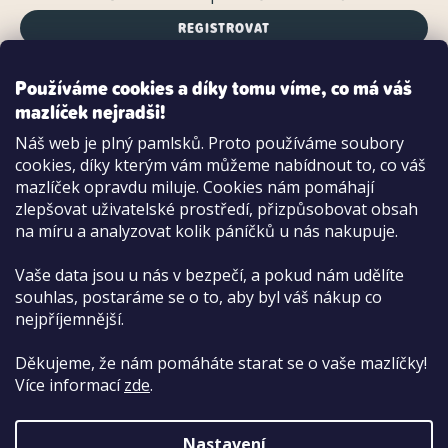
REGISTROVAT
Používáme cookies a díky tomu víme, co má váš
mazlíček nejradši!
Možnosti platby:
Náš web je plný pamlsků. Proto používáme soubory
Dobírkou
cookies, díky kterým vám můžeme nabídnout to, co váš
Hotově i kartou na pobočce
mazlíček opravdu miluje. Cookies nám pomáhají
zlepšovat uživatelské prostředí, přizpůsobovat obsah
na míru a analyzovat kolik páníčků u nás nakupuje.
Vaše data jsou u nás v bezpečí, a pokud nám udělíte
souhlas, postaráme se o to, aby byl váš nákup co
nejpříjemnější.
Děkujeme, že nám pomáháte starat se o vaše mazlíčky!
Více informací
zde
.
Nastavení