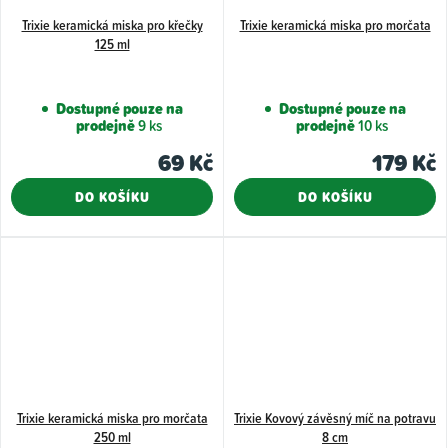
Trixie keramická miska pro křečky
Trixie keramická miska pro morčata
125 ml
Dostupné pouze na
Dostupné pouze na
prodejně
9 ks
prodejně
10 ks
69 Kč
179 Kč
DO KOŠÍKU
DO KOŠÍKU
Trixie keramická miska pro morčata
Trixie Kovový závěsný míč na potravu
250 ml
8 cm