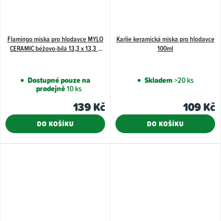
Flamingo miska pro hlodavce MYLO
Karlie keramická miska pro hlodavce
CERAMIC béžovo-bílá 13,3 x 13,3 x
100ml
4,6 cm 400 ml
Dostupné pouze na
Skladem
>20 ks
prodejně
10 ks
139 Kč
109 Kč
DO KOŠÍKU
DO KOŠÍKU