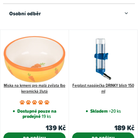
Osobní odběr
V
ý
p
i
s
p
Miska na krmení pro malá zvířata Ibo
Ferplast napáječka DRINKY blistr 150
r
keramická žlutá
ml
o
Průměrné
d
hodnocení
Dostupné pouze na
Skladem
>20 ks
u
prodejně
19 ks
produktu
k
je
139 Kč
189 Kč
5,0
t