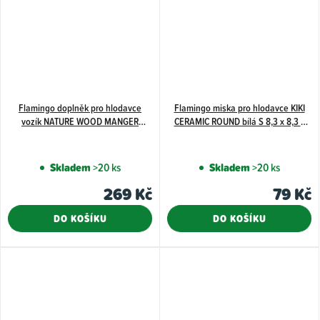
Flamingo doplněk pro hlodavce
Flamingo miska pro hlodavce KIKI
vozík NATURE WOOD MANGER
CERAMIC ROUND bílá S 8,3 x 8,3 x
HANDCART 20 cm
3,5 cm 100 ml
Skladem
>20 ks
Skladem
>20 ks
269 Kč
79 Kč
DO KOŠÍKU
DO KOŠÍKU