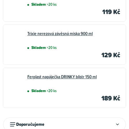
Skladem
>20 ks
119 Kč
Trixie nerezová závěsná miska 900 ml
Skladem
>20 ks
129 Kč
Ferplast napáječka DRINKY blistr 150 ml
Skladem
>20 ks
189 Kč
Ř
Doporučujeme