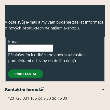
k
Z
y
Odebírat newsletter
á
v
ý
p
Vložte svůj e-mail a my vám budeme zasílat informace
p
o nových produktech na našem e-shopu.
a
i
t
s
E-mail
í
u
Přihlášením k odběru novinek souhlasíte s
podmínkami ochrany osobních údajů
.
PŘIHLÁSIT SE
Kontaktní formulář
+420 720 031 166 od 9:30 do 16:30