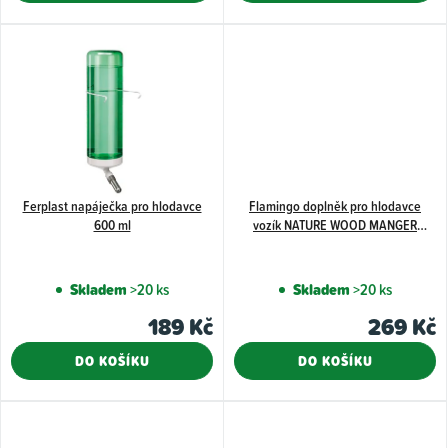
z
ů
5
hvězdiče
Ferplast napáječka pro hlodavce
Flamingo doplněk pro hlodavce
600 ml
vozík NATURE WOOD MANGER
HANDCART 20 cm
Skladem
>20 ks
Skladem
>20 ks
189 Kč
269 Kč
DO KOŠÍKU
DO KOŠÍKU