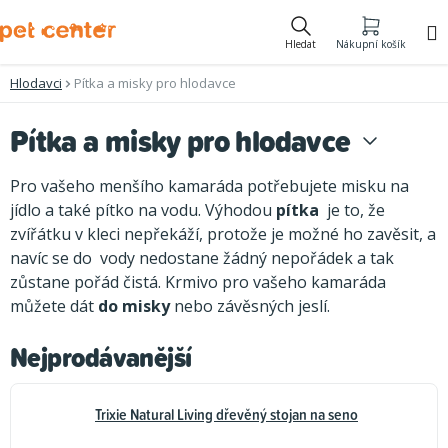
Přejít
na
Hledat
Nákupní košík
obsah
Hlodavci
Pítka a misky pro hlodavce
Pítka a misky pro hlodavce
Pro vašeho menšího kamaráda potřebujete misku na
jídlo a také pítko na vodu. Výhodou
pítka
je to, že
zvířátku v kleci nepřekáží, protože je možné ho zavěsit, a
navíc se do vody nedostane žádný nepořádek a tak
zůstane pořád čistá. Krmivo pro vašeho kamaráda
můžete dát
do misky
nebo závěsných jeslí.
Nejprodávanější
Trixie Natural Living dřevěný stojan na seno