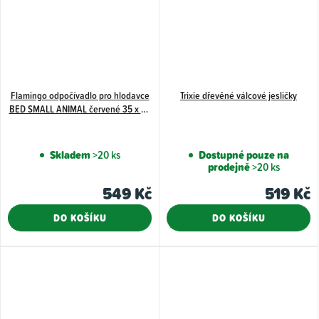
Flamingo odpočívadlo pro hlodavce
Trixie dřevěné válcové jesličky
BED SMALL ANIMAL červené 35 x 28
x 12 cm
Skladem
>20 ks
Dostupné pouze na
prodejně
>20 ks
549 Kč
519 Kč
DO KOŠÍKU
DO KOŠÍKU