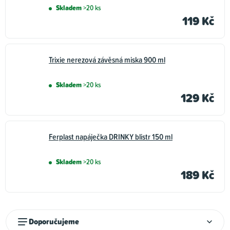
Skladem
>20 ks
119 Kč
Trixie nerezová závěsná miska 900 ml
Skladem
>20 ks
129 Kč
Ferplast napáječka DRINKY blistr 150 ml
Skladem
>20 ks
189 Kč
Ř
Doporučujeme