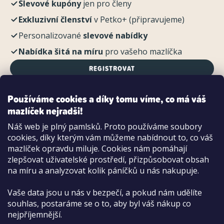
Slevové kupóny
jen pro členy
Exkluzivní členství
v Petko+ (připravujeme)
Personalizované
slevové nabídky
Nabídka šitá na míru
pro vašeho mazlíčka
REGISTROVAT
Používáme cookies a díky tomu víme, co má váš
mazlíček nejradši!
Možnosti platby:
Náš web je plný pamlsků. Proto používáme soubory
Dobírkou
cookies, díky kterým vám můžeme nabídnout to, co váš
Hotově i kartou na pobočce
mazlíček opravdu miluje. Cookies nám pomáhají
zlepšovat uživatelské prostředí, přizpůsobovat obsah
na míru a analyzovat kolik páníčků u nás nakupuje.
Vaše data jsou u nás v bezpečí, a pokud nám udělíte
souhlas, postaráme se o to, aby byl váš nákup co
nejpříjemnější.