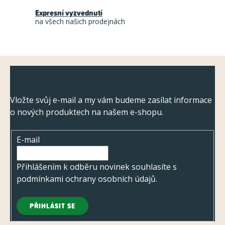
í
Expresní vyzvednutí
p
na všech našich prodejnách
r
v
k
Z
y
Odebírat newsletter
á
v
ý
p
Vložte svůj e-mail a my vám budeme zasílat informace
p
o nových produktech na našem e-shopu.
a
i
t
s
E-mail
í
u
Přihlášením k odběru novinek souhlasíte s
podmínkami ochrany osobních údajů
.
PŘIHLÁSIT SE