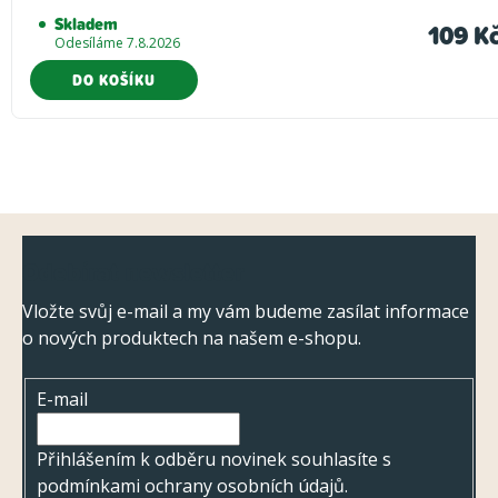
Skladem
109 K
Odesíláme 7.8.2026
DO KOŠÍKU
Z
Odebírat newsletter
á
p
Vložte svůj e-mail a my vám budeme zasílat informace
o nových produktech na našem e-shopu.
a
t
E-mail
í
Přihlášením k odběru novinek souhlasíte s
podmínkami ochrany osobních údajů
.