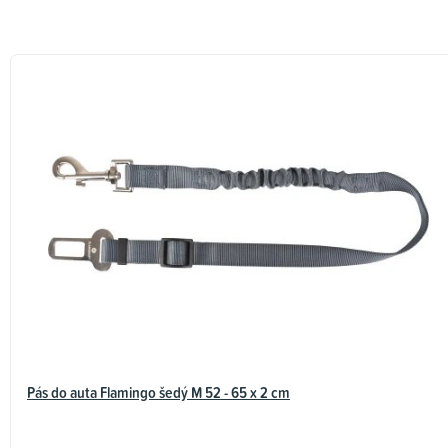
Pás do auta Flamingo šedý M 52 - 65 x 2 cm