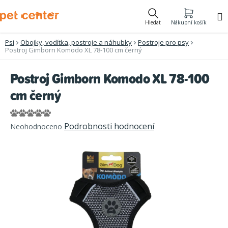
Přejít
na
Hledat
Nákupní košík
obsah
Psi
Obojky, vodítka, postroje a náhubky
Postroje pro psy
Postroj Gimborn Komodo XL 78-100 cm černý
Postroj Gimborn Komodo XL 78-100
cm černý
Průměrné
Podrobnosti hodnocení
Neohodnoceno
hodnocení
produktu
je
0,0
z
5
hvězdiček.