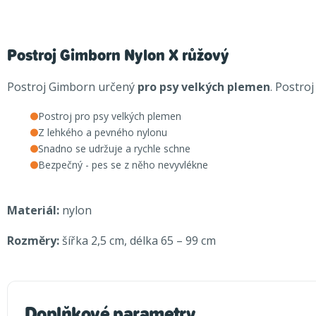
Postroj Gimborn Nylon X růžový
Postroj Gimborn určený
pro psy velkých plemen
. Postro
Postroj pro psy velkých plemen
Z lehkého a pevného nylonu
Snadno se udržuje a rychle schne
Bezpečný - pes se z něho nevyvlékne
Materiál:
nylon
Rozměry:
šířka 2,5 cm, délka 65 – 99 cm
Doplňkové parametry