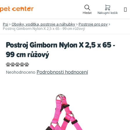
Přejít
na
Hledat
Nákupní košík
obsah
Psi
Obojky, vodítka, postroje a náhubky
Postroje pro psy
Postroj Gimborn Nylon X 2,5 x 65 - 99 cm růžový
Postroj Gimborn Nylon X 2,5 x 65 -
99 cm růžový
Průměrné
Podrobnosti hodnocení
Neohodnoceno
hodnocení
produktu
je
0,0
z
5
hvězdiček.