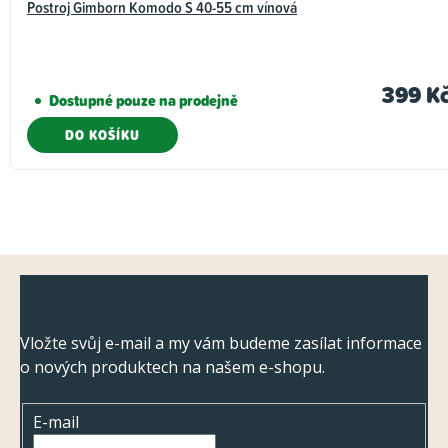
Postroj Gimborn Komodo S 40-55 cm vínová
399 K
Dostupné pouze na prodejně
DO KOŠÍKU
Z
Odebírat newsletter
á
p
Vložte svůj e-mail a my vám budeme zasílat informace
o nových produktech na našem e-shopu.
a
t
E-mail
í