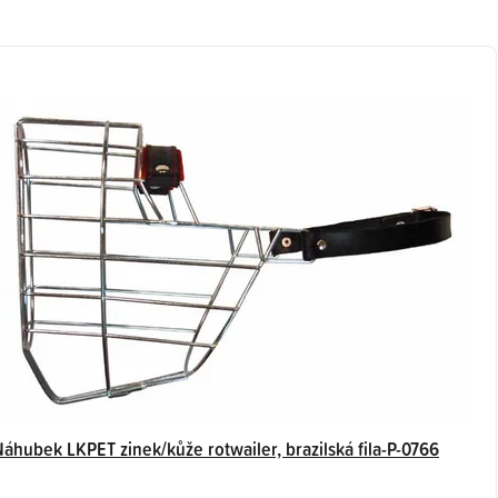
Náhubek LKPET zinek/kůže rotwailer, brazilská fila-P-0766