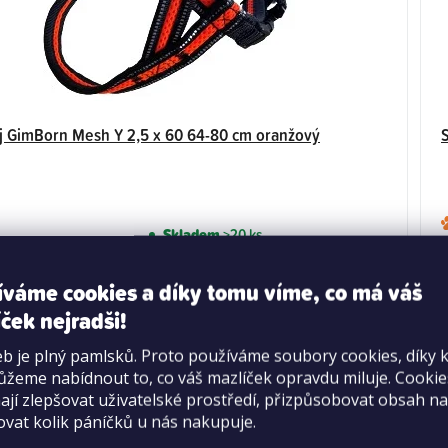
j GimBorn Mesh Y 2,5 x 60 64-80 cm oranžový
Skladem
>20 ks
299 Kč
íváme cookies a díky tomu víme, co má váš
DO KOŠÍKU
ček nejradši!
b je plný pamlsků. Proto používáme soubory cookies, díky 
žeme nabídnout to, co váš mazlíček opravdu miluje. Cooki
jí zlepšovat uživatelské prostředí, přizpůsobovat obsah na
ej
ovat kolik páníčků u nás nakupuje.