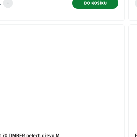
DO KOŠÍKU
ct 70 TIMBER pelech dřevo M
P