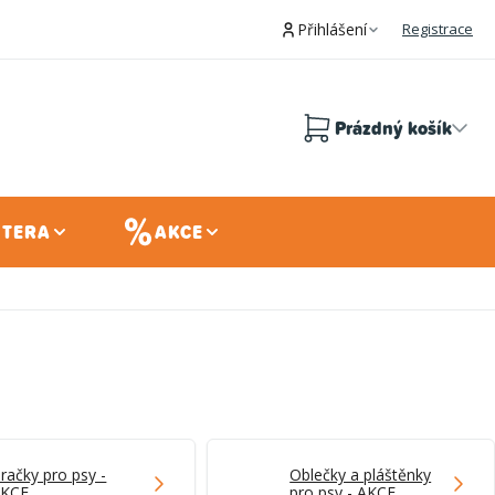
Přihlášení
Registrace
Prázdný košík
Nákupní
košík
 TERA
AKCE
račky pro psy -
Oblečky a pláštěnky
AKCE
pro psy - AKCE