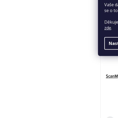
Vaše d
se o to
Děkuje
zde
.
Nas
ScanMy