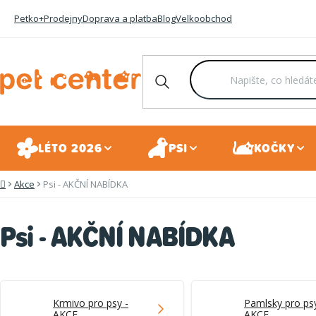
Přejít
Petko+
Prodejny
Doprava a platba
Blog
Velkoobchod
na
obsah
LÉTO 2026
PSI
KOČKY
Akce
Psi - AKČNÍ NABÍDKA
Domů
Psi - AKČNÍ NABÍDKA
Krmivo pro psy -
Pamlsky pro psy
AKCE
AKCE