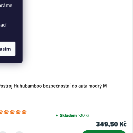
taráme
ací
lasím
Postroj Huhubamboo bezpečnostní do auta modrý M
Průměrné
Skladem
>20 ks
hodnocení
349,50 Kč
produktu