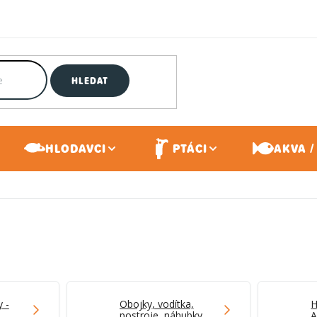
HLEDAT
HLODAVCI
PTÁCI
AKVA /
 -
Obojky, vodítka,
H
postroje, náhubky