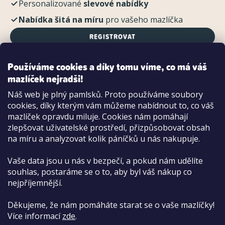
Personalizované
slevové nabídky
Nabídka šitá na míru
pro vašeho mazlíčka
REGISTROVAT
Používáme cookies a díky tomu víme, co má váš
mazlíček nejradši!
Možnosti platby:
Náš web je plný pamlsků. Proto používáme soubory
Dobírkou
cookies, díky kterým vám můžeme nabídnout to, co váš
Hotově i kartou na pobočce
mazlíček opravdu miluje. Cookies nám pomáhají
zlepšovat uživatelské prostředí, přizpůsobovat obsah
na míru a analyzovat kolik páníčků u nás nakupuje.
Vaše data jsou u nás v bezpečí, a pokud nám udělíte
souhlas, postaráme se o to, aby byl váš nákup co
nejpříjemnější.
Děkujeme, že nám pomáháte starat se o vaše mazlíčky!
Více informací
zde
.