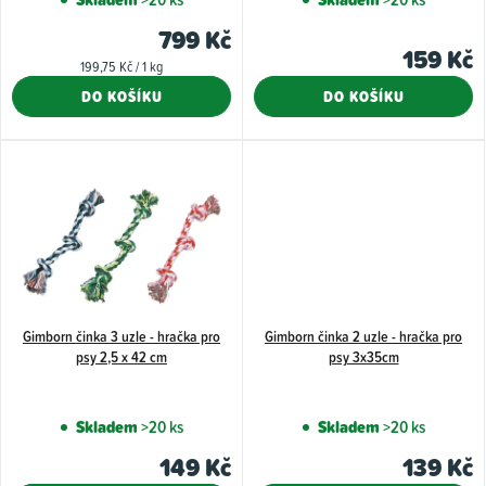
ů
u
799 Kč
k
159 Kč
Měrná
199,75 Kč / 1 kg
t
cena:
DO KOŠÍKU
DO KOŠÍKU
ů
Gimborn činka 3 uzle - hračka pro
Gimborn činka 2 uzle - hračka pro
psy 2,5 x 42 cm
psy 3x35cm
Skladem
>20 ks
Skladem
>20 ks
149 Kč
139 Kč