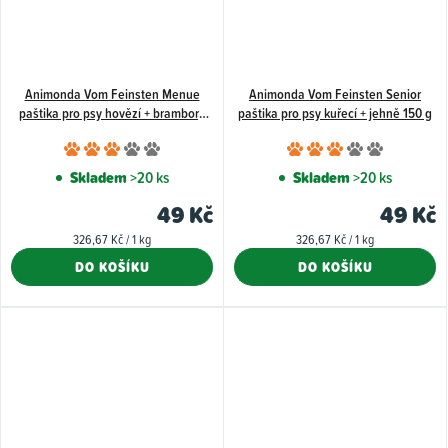
Animonda Vom Feinsten Menue
Animonda Vom Feinsten Senior
paštika pro psy hovězí + brambory
paštika pro psy kuřecí + jehně 150 g
150 g
Průměrné
Průměr
hodnocení
hodnoce
Skladem
>20 ks
Skladem
>20 ks
produktu
produkt
49 Kč
49 Kč
je
je
Měrná
Měrná
326,67 Kč / 1 kg
326,67 Kč / 1 kg
3,0
3,0
cena:
cena:
DO KOŠÍKU
DO KOŠÍKU
z
z
5
5
hvězdiček.
hvězdiče