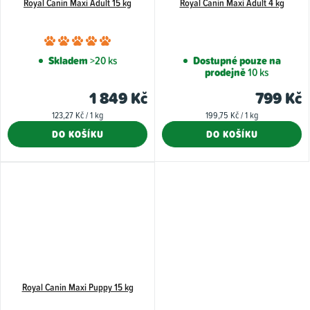
Royal Canin Maxi Adult 15 kg
Royal Canin Maxi Adult 4 kg
Průměrné
hodnocení
Skladem
>20 ks
Dostupné pouze na
prodejně
10 ks
produktu
je
1 849 Kč
799 Kč
5,0
Měrná
Měrná
123,27 Kč / 1 kg
199,75 Kč / 1 kg
z
cena:
cena:
DO KOŠÍKU
DO KOŠÍKU
5
hvězdiček.
Royal Canin Maxi Puppy 15 kg