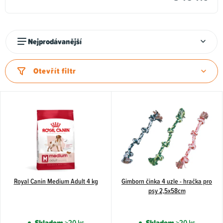
Ř
Nejprodávanější
a
z
Otevřít filtr
e
n
V
í
ý
p
p
r
i
o
s
d
p
u
Royal Canin Medium Adult 4 kg
Gimborn činka 4 uzle - hračka pro
r
psy 2,5x58cm
k
o
t
d
Skladem
>20 ks
Skladem
>20 ks