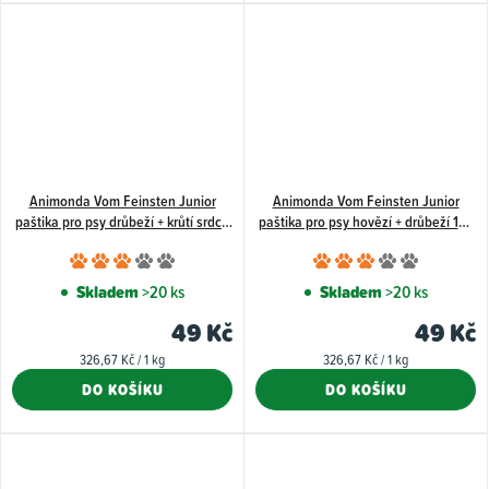
hvězdiček.
hvězdiče
Animonda Vom Feinsten Junior
Animonda Vom Feinsten Junior
paštika pro psy drůbeží + krůtí srdce
paštika pro psy hovězí + drůbeží 150
150 g
g
Průměrné
Průměr
hodnocení
hodnoce
Skladem
>20 ks
Skladem
>20 ks
produktu
produkt
49 Kč
49 Kč
je
je
Měrná
Měrná
326,67 Kč / 1 kg
326,67 Kč / 1 kg
3,0
3,0
cena:
cena:
DO KOŠÍKU
DO KOŠÍKU
z
z
5
5
hvězdiček.
hvězdiče