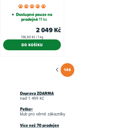
Průměrné
hodnocení
Dostupné pouze na
prodejně
11 ks
produktu
je
2 049 Kč
5,0
Měrná
136,60 Kč / 1 kg
z
cena:
DO KOŠÍKU
5
hvězdiček.
146
O
S
t
v
r
l
á
Doprava ZDARMA
á
nad 1 499 Kč
n
d
k
Petko+
a
o
klub pro věrné zákazníky
c
v
Více než 70 prodejen
á