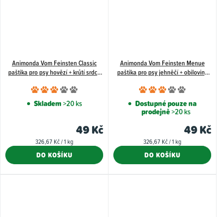
Animonda Vom Feinsten Classic
Animonda Vom Feinsten Menue
paštika pro psy hovězí + krůtí srdce
paštika pro psy jehněčí + obiloviny
150 g
150 g
Průměrné
Průměr
hodnocení
hodnoce
Skladem
>20 ks
Dostupné pouze na
prodejně
>20 ks
produktu
produkt
je
je
49 Kč
49 Kč
3,0
3,0
Měrná
Měrná
326,67 Kč / 1 kg
326,67 Kč / 1 kg
z
z
cena:
cena:
DO KOŠÍKU
DO KOŠÍKU
5
5
hvězdiček.
hvězdiče