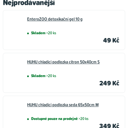
Nejprodávanější
Boudy, pelíšky,
Kosmetika a hygiena
přepravky a ohrádky
pro psy
EnteroZOO detoxikační gel 10 g
pro psy
Skladem
>20 ks
Vitamíny a léčiva pro
49 Kč
Oblečky pro psy
psy
HUHU chladici podlozka citron 50x40cm S
Adresáře a známky
Ostatní doplňky pro
pro psy
psy
Skladem
>20 ks
249 Kč
HUHU chladici podlozka seda 65x50cm M
Dostupné pouze na prodejně
>20 ks
349 Kč