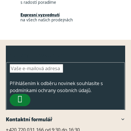
í
s radostí poradíme
n
p
í
Expresní vyzvednutí
r
na všech našich prodejnách
v
k
y
Z
v
Odebírat newsletter
á
ý
p
p
a
i
s
t
Přihlášením k odběru novinek souhlasíte s
u
podmínkami ochrany osobních údajů
.
í
PŘIHLÁSIT
SE
Kontaktní formulář
+420 720 031 166 od 9:30 do 16:30