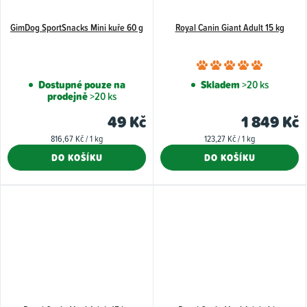
GimDog SportSnacks Mini kuře 60 g
Royal Canin Giant Adult 15 kg
Průměr
hodnoce
Dostupné pouze na
Skladem
>20 ks
prodejně
>20 ks
produkt
je
49 Kč
1 849 Kč
5,0
Měrná
Měrná
816,67 Kč / 1 kg
123,27 Kč / 1 kg
z
cena:
cena:
DO KOŠÍKU
DO KOŠÍKU
5
hvězdiče