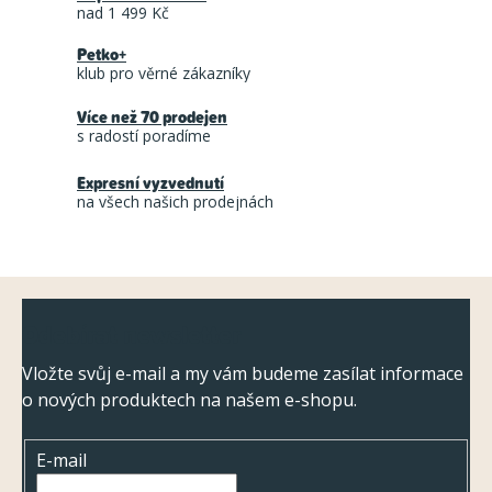
nad 1 499 Kč
Petko+
klub pro věrné zákazníky
Více než 70 prodejen
s radostí poradíme
Expresní vyzvednutí
na všech našich prodejnách
Z
Odebírat newsletter
á
p
Vložte svůj e-mail a my vám budeme zasílat informace
o nových produktech na našem e-shopu.
a
t
E-mail
í