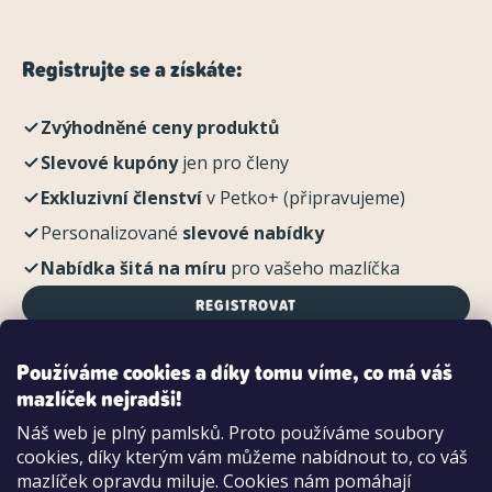
Registrujte se a získáte:
Zvýhodněné ceny produktů
Slevové kupóny
jen pro členy
Exkluzivní členství
v Petko+ (připravujeme)
Personalizované
slevové nabídky
Nabídka šitá na míru
pro vašeho mazlíčka
REGISTROVAT
Používáme cookies a díky tomu víme, co má váš
mazlíček nejradši!
Možnosti platby:
Náš web je plný pamlsků. Proto používáme soubory
Dobírkou
cookies, díky kterým vám můžeme nabídnout to, co váš
Hotově i kartou na pobočce
mazlíček opravdu miluje. Cookies nám pomáhají