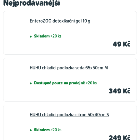
Nejprodávanější
Boudy, pelíšky,
Kosmetika a hygiena
přepravky a ohrádky
pro psy
EnteroZOO detoxikační gel 10 g
pro psy
Skladem
>20 ks
Vitamíny a léčiva pro
49 Kč
Oblečky pro psy
psy
HUHU chladici podlozka seda 65x50cm M
Adresáře a známky
Ostatní doplňky pro
pro psy
psy
Dostupné pouze na prodejně
>20 ks
349 Kč
HUHU chladici podlozka citron 50x40cm S
Skladem
>20 ks
249 Kč