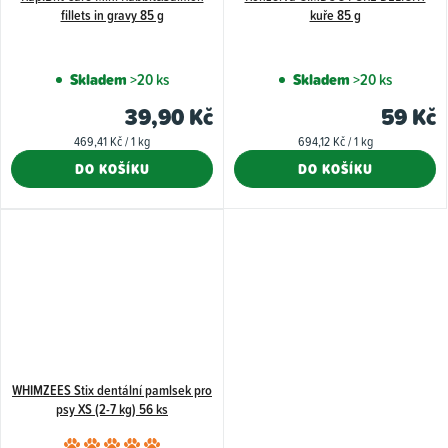
fillets in gravy 85 g
kuře 85 g
Skladem
>20 ks
Skladem
>20 ks
39,90 Kč
59 Kč
Měrná
Měrná
469,41 Kč / 1 kg
694,12 Kč / 1 kg
cena:
cena:
DO KOŠÍKU
DO KOŠÍKU
WHIMZEES Stix dentální pamlsek pro
psy XS (2-7 kg) 56 ks
Průměrné