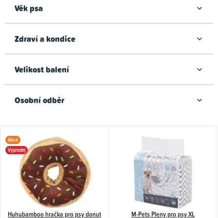
ů
Věk psa
Zdraví a kondice
Velikost balení
Osobní odběr
V
Akce
ý
Výprodej
p
i
s
p
Huhubamboo hračka pro psy donut
M-Pets Pleny pro psy XL