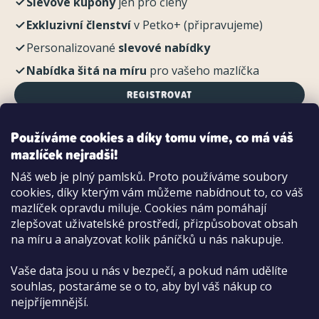
Slevové kupóny
jen pro členy
Exkluzivní členství
v Petko+ (připravujeme)
Personalizované
slevové nabídky
Nabídka šitá na míru
pro vašeho mazlíčka
REGISTROVAT
Používáme cookies a díky tomu víme, co má váš
mazlíček nejradši!
Možnosti platby:
Náš web je plný pamlsků. Proto používáme soubory
Dobírkou
cookies, díky kterým vám můžeme nabídnout to, co váš
Hotově i kartou na pobočce
mazlíček opravdu miluje. Cookies nám pomáhají
zlepšovat uživatelské prostředí, přizpůsobovat obsah
na míru a analyzovat kolik páníčků u nás nakupuje.
Vaše data jsou u nás v bezpečí, a pokud nám udělíte
souhlas, postaráme se o to, aby byl váš nákup co
nejpříjemnější.