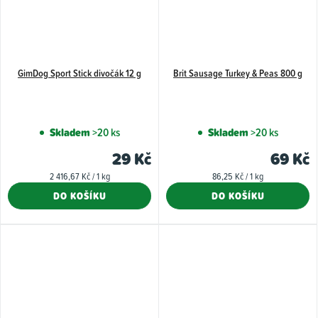
GimDog Sport Stick divočák 12 g
Brit Sausage Turkey & Peas 800 g
Skladem
>20 ks
Skladem
>20 ks
29 Kč
69 Kč
Měrná
Měrná
2 416,67 Kč / 1 kg
86,25 Kč / 1 kg
cena:
cena:
DO KOŠÍKU
DO KOŠÍKU