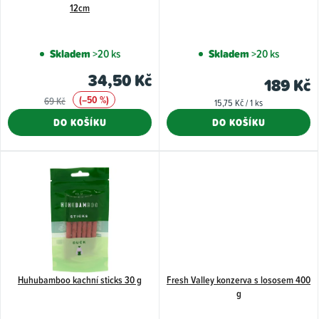
r
12cm
o
d
Skladem
>20 ks
Skladem
>20 ks
u
34,50 Kč
189 Kč
k
(–50 %)
69 Kč
t
Měrná
15,75 Kč / 1 ks
cena:
DO KOŠÍKU
DO KOŠÍKU
ů
Huhubamboo kachní sticks 30 g
Fresh Valley konzerva s lososem 400
g