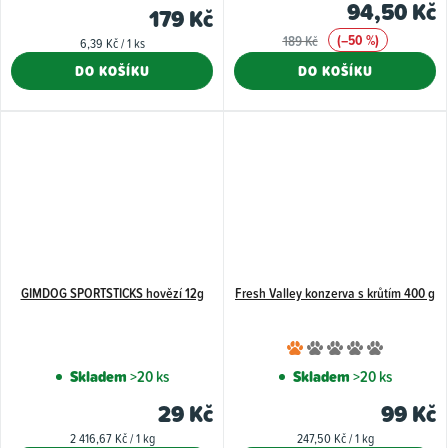
94,50 Kč
179 Kč
(–50 %)
189 Kč
Měrná
6,39 Kč / 1 ks
cena:
DO KOŠÍKU
DO KOŠÍKU
GIMDOG SPORTSTICKS hovězí 12g
Fresh Valley konzerva s krůtím 400 g
Průměr
hodnoce
Skladem
>20 ks
Skladem
>20 ks
produkt
29 Kč
99 Kč
je
Měrná
Měrná
2 416,67 Kč / 1 kg
247,50 Kč / 1 kg
1,0