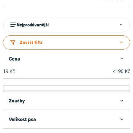
Ř
Nejprodávanější
a
z
Zavřít filtr
e
n
Cena
í
19
Kč
4190
Kč
p
r
o
d
Značky
u
k
Velikost psa
t