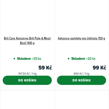
Brit Care Konzerva Brit Pate & Meat
Advance pamlsky pro štěňata 150 g
Beef 400 g
Skladem
>20 ks
Skladem
>20 ks
59 Kč
99 Kč
Měrná
Měrná
147,50 Kč / 1 kg
660 Kč / 1 kg
cena:
cena:
DO KOŠÍKU
DO KOŠÍKU