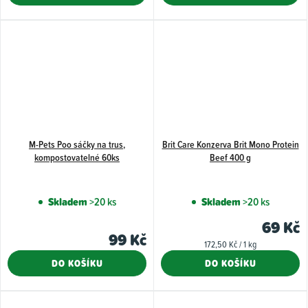
hvězdiček.
M-Pets Poo sáčky na trus,
Brit Care Konzerva Brit Mono Protein
kompostovatelné 60ks
Beef 400 g
Skladem
>20 ks
Skladem
>20 ks
69 Kč
99 Kč
Měrná
172,50 Kč / 1 kg
cena:
DO KOŠÍKU
DO KOŠÍKU