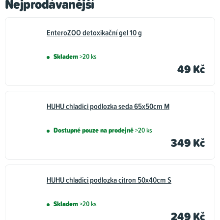
Nejprodávanější
Boudy, pelíšky,
Kosmetika a hygiena
přepravky a ohrádky
pro psy
EnteroZOO detoxikační gel 10 g
pro psy
Skladem
>20 ks
Vitamíny a léčiva pro
49 Kč
Oblečky pro psy
psy
HUHU chladici podlozka seda 65x50cm M
Adresáře a známky
Ostatní doplňky pro
pro psy
psy
Dostupné pouze na prodejně
>20 ks
349 Kč
HUHU chladici podlozka citron 50x40cm S
Skladem
>20 ks
249 Kč