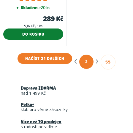
hodnocení
Skladem
>20 ks
produktu
289 Kč
je
Měrná
5,16 Kč / 1 ks
5,0
cena:
DO KOŠÍKU
z
5
hvězdiček.
NAČÍST 21 DALŠÍCH
2
55
O
S
t
v
r
l
á
Doprava ZDARMA
á
n
nad 1 499 Kč
d
k
Petko+
a
o
klub pro věrné zákazníky
c
v
á
Více než 70 prodejen
í
s radostí poradíme
n
p