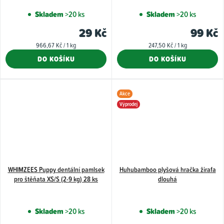
Skladem
>20 ks
Skladem
>20 ks
29 Kč
99 Kč
Měrná
Měrná
966,67 Kč / 1 kg
247,50 Kč / 1 kg
cena:
cena:
DO KOŠÍKU
DO KOŠÍKU
Akce
Výprodej
WHIMZEES Puppy dentální pamlsek
Huhubamboo plyšová hračka žirafa
pro štěňata XS/S (2-9 kg) 28 ks
dlouhá
Skladem
>20 ks
Skladem
>20 ks