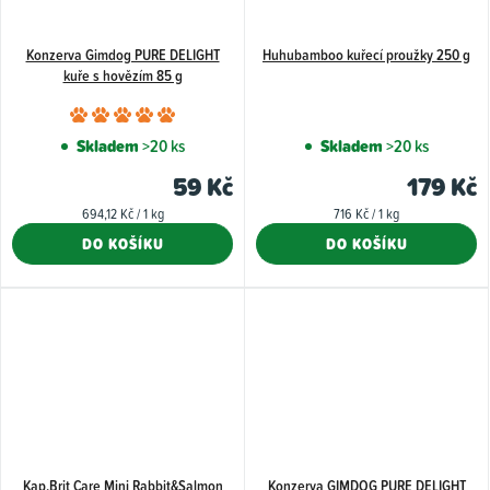
Konzerva Gimdog PURE DELIGHT
Huhubamboo kuřecí proužky 250 g
kuře s hovězím 85 g
Průměrné
hodnocení
Skladem
>20 ks
Skladem
>20 ks
produktu
59 Kč
179 Kč
je
Měrná
Měrná
694,12 Kč / 1 kg
716 Kč / 1 kg
5,0
cena:
cena:
DO KOŠÍKU
DO KOŠÍKU
z
5
hvězdiček.
Kap.Brit Care Mini Rabbit&Salmon
Konzerva GIMDOG PURE DELIGHT