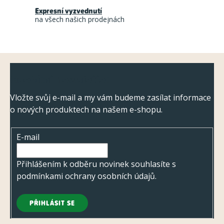
í
r
Expresní vyzvednutí
na všech našich prodejnách
v
k
y
Z
v
Odebírat newsletter
ý
á
p
p
Vložte svůj e-mail a my vám budeme zasílat informace
i
o nových produktech na našem e-shopu.
a
s
t
u
E-mail
í
Přihlášením k odběru novinek souhlasíte s
podmínkami ochrany osobních údajů
.
PŘIHLÁSIT SE